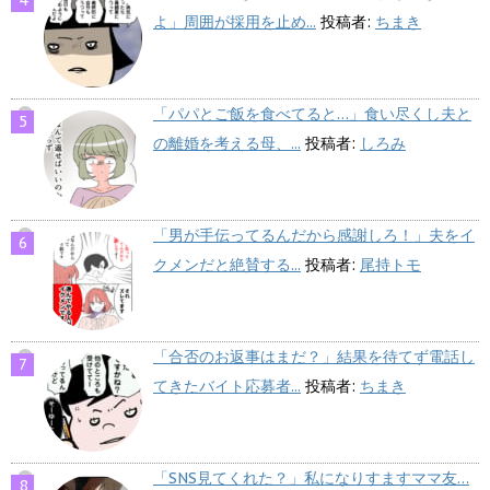
よ」周囲が採用を止め...
投稿者:
ちまき
「パパとご飯を食べてると…」食い尽くし夫と
の離婚を考える母、...
投稿者:
しろみ
「男が手伝ってるんだから感謝しろ！」夫をイ
クメンだと絶賛する...
投稿者:
尾持トモ
「合否のお返事はまだ？」結果を待てず電話し
てきたバイト応募者...
投稿者:
ちまき
「SNS見てくれた？」私になりすますママ友…