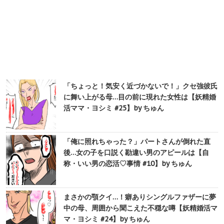
「ちょっと！気安く近づかないで！」クセ強彼氏
に舞い上がる母…目の前に現れた女性は【妖精婚
活ママ・ヨシミ #25】by ちゅん
「俺に照れちゃった？」パートさんが倒れた直
後…女の子を口説く勘違い男のアピールは【自
称・いい男の恋活♡事情 #10】by ちゅん
まさかの顎クイ…！癖ありシングルファザーに夢
中の母、周囲から聞こえた不穏な噂【妖精婚活マ
マ・ヨシミ #24】by ちゅん