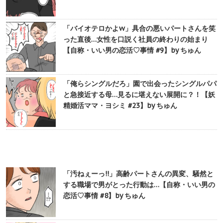
「バイオテロかよw」具合の悪いパートさんを笑
った直後…女性を口説く社員の終わりの始まり
【自称・いい男の恋活♡事情 #9】by ちゅん
「俺らシングルだろ」園で出会ったシングルパパ
と急接近する母…見るに堪えない展開に？！【妖
精婚活ママ・ヨシミ #23】by ちゅん
「汚ねぇーっ!!」高齢パートさんの異変、騒然と
する職場で男がとった行動は…【自称・いい男の
恋活♡事情 #8】by ちゅん