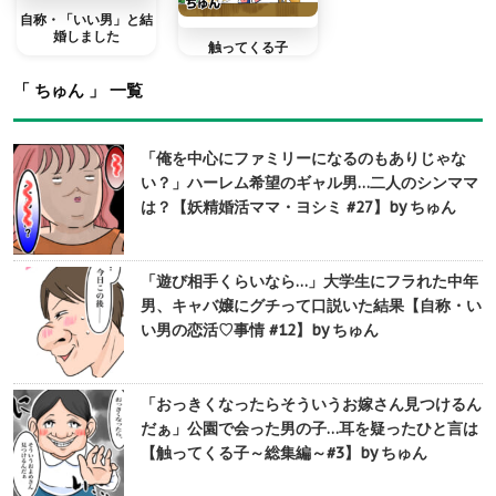
自称・「いい男」と結
婚しました
触ってくる子
「 ちゅん 」 一覧
「俺を中心にファミリーになるのもありじゃな
い？」ハーレム希望のギャル男…二人のシンママ
は？【妖精婚活ママ・ヨシミ #27】by ちゅん
「遊び相手くらいなら…」大学生にフラれた中年
男、キャバ嬢にグチって口説いた結果【自称・い
い男の恋活♡事情 #12】by ちゅん
「おっきくなったらそういうお嫁さん見つけるん
だぁ」公園で会った男の子…耳を疑ったひと言は
【触ってくる子～総集編～#3】by ちゅん