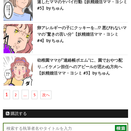
速したママのヤバイ行動【妖精婚活ママ・ヨシミ
#5】by ちゅん
卵アレルギーの子にクッキーを…!? 悪びれないマ
マの“驚きの言い分”【妖精婚活ママ・ヨシミ
#4】by ちゅん
幼稚園ママが“連絡帳ポエム”に、園でおやつ配
り…イケメン担任へのアピールが思わぬ方向へ
【妖精婚活ママ・ヨシミ #3】by ちゅん
1
…
2
5
次へ
購読する