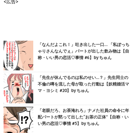
<広告>
「なんだよこれ！」吐き出した一口… 「私ぽっち
ゃりさんなんでぇ」パートが出した飲み物は【自
称・いい男の恋活♡事情 #6】by ちゅん
「先生が休んでるのは私のせい…？」先生同士の
不倫の噂を流した母が取った行動は【妖精婚活マ
マ・ヨシミ #20】by ちゅん
「老眼だろ、お茶淹れろ」ナメた社員の命令に年
配パートが黙って出した“お茶の正体”【自称・い
い男の恋活♡事情 #5】by ちゅん