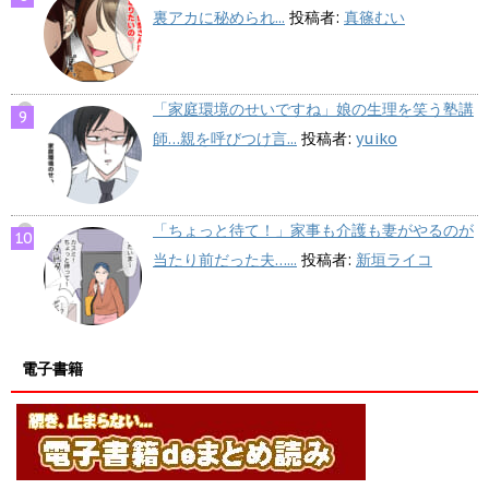
裏アカに秘められ...
投稿者:
真篠むい
「家庭環境のせいですね」娘の生理を笑う塾講
師…親を呼びつけ言...
投稿者:
yuiko
「ちょっと待て！」家事も介護も妻がやるのが
当たり前だった夫…...
投稿者:
新垣ライコ
電子書籍