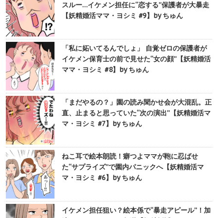
スルー…イケメン担任に“恋する”保護者が大暴走
【妖精婚活ママ・ヨシミ #9】by ちゅん
「私に妬いてるんでしょ」 自覚ゼロの保護者が
イケメン保育士の前で見せた“女の顔”【妖精婚活
ママ・ヨシミ #8】by ちゅん
「まだやるの？」園の読み聞かせ会が大混乱。正
直、止まると思っていた“次の演出”【妖精婚活マ
マ・ヨシミ #7】by ちゅん
ねこ耳で絵本朗読！癖つよママが鞄に忍ばせ
た“サプライズ”で園内パニックへ【妖精婚活マ
マ・ヨシミ #6】by ちゅん
イケメン担任狙い？絵本係で“暴走アピール”！加