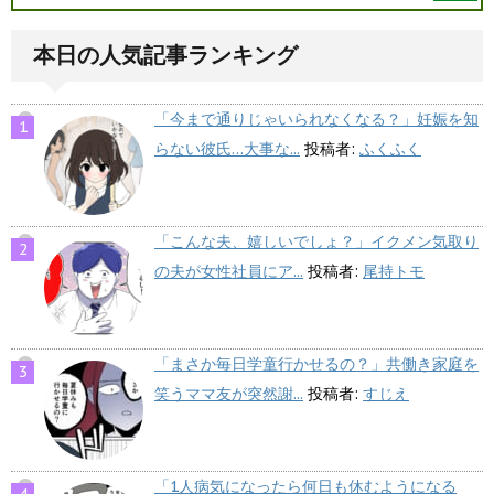
本日の人気記事ランキング
「今まで通りじゃいられなくなる？」妊娠を知
らない彼氏…大事な...
投稿者:
ふくふく
「こんな夫、嬉しいでしょ？」イクメン気取り
の夫が女性社員にア...
投稿者:
尾持トモ
「まさか毎日学童行かせるの？」共働き家庭を
笑うママ友が突然謝...
投稿者:
すじえ
「1人病気になったら何日も休むようになる