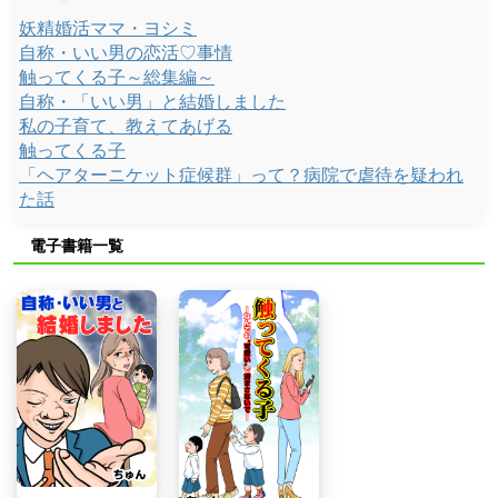
妖精婚活ママ・ヨシミ
自称・いい男の恋活♡事情
触ってくる子～総集編～
自称・「いい男」と結婚しました
私の子育て、教えてあげる
触ってくる子
「ヘアターニケット症候群」って？病院で虐待を疑われ
た話
電子書籍一覧