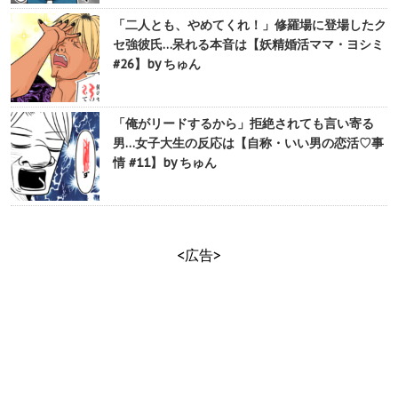
「二人とも、やめてくれ！」修羅場に登場したク
セ強彼氏…呆れる本音は【妖精婚活ママ・ヨシミ
#26】by ちゅん
「俺がリードするから」拒絶されても言い寄る
男…女子大生の反応は【自称・いい男の恋活♡事
情 #11】by ちゅん
<広告>