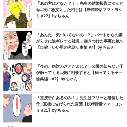
「あの方はどなた？！」先生の結婚報告に沈んだ
母…次に急接近した相手は【妖精婚活ママ・ヨシ
ミ #22】by ちゅん
「あんた、気づいてないの…？」パートからの嫌
がらせに逆ギレする社員… 突きつけた事実に絶句
【自称・いい男の恋活♡事情 #7】by ちゅん
「今の、絶対わざとだよね？」公園の知らない子
が触ってくる…夫に相談すると【触ってくる子～
総集編～#2】by ちゅん
「直接告白あるのみ！」先生はフリーと確信した
母…直後に告げられた言葉【妖精婚活ママ・ヨシ
ミ #21】by ちゅん