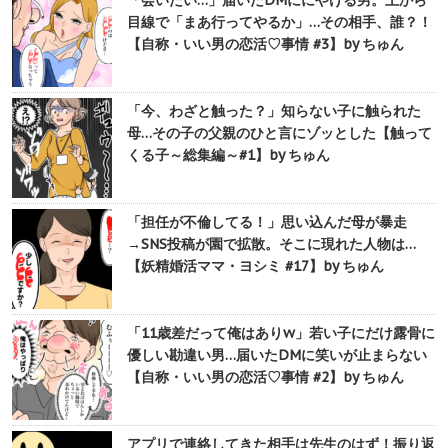
目線で「まあ行ってやるか」…その相手、誰？！
【自称・いい男の恋活♡事情 #3】by ちゅん
「今、わざと触った？」知らない子に触られた
母…その子の父親のひと言にゾッとした【触って
くる子～総集編～#1】by ちゅん
「担任が不倫してる！」思い込んだ母が暴走
→SNS投稿が園で拡散。そこに現れた人物は…
【妖精婚活ママ・ヨシミ #17】by ちゅん
「11歳差だって俺はありw」若い子にだけ露骨に
優しい勘違い男…届いたDMに笑いが止まらない
【自称・いい男の恋活♡事情 #2】by ちゅん
アプリで連絡してきた相手は先生のはず！振り返