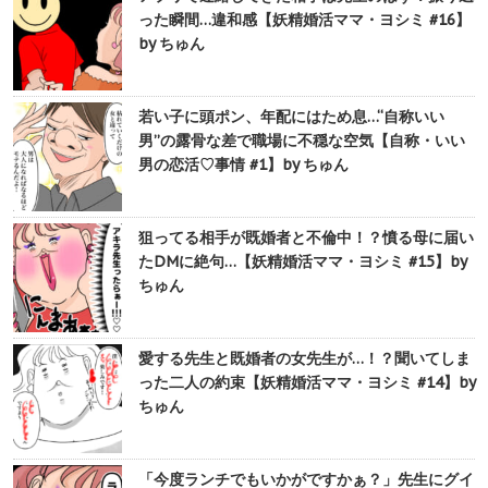
った瞬間…違和感【妖精婚活ママ・ヨシミ #16】
by ちゅん
若い子に頭ポン、年配にはため息…“自称いい
男”の露骨な差で職場に不穏な空気【自称・いい
男の恋活♡事情 #1】by ちゅん
狙ってる相手が既婚者と不倫中！？憤る母に届い
たDMに絶句…【妖精婚活ママ・ヨシミ #15】by
ちゅん
愛する先生と既婚者の女先生が…！？聞いてしま
った二人の約束【妖精婚活ママ・ヨシミ #14】by
ちゅん
「今度ランチでもいかがですかぁ？」先生にグイ