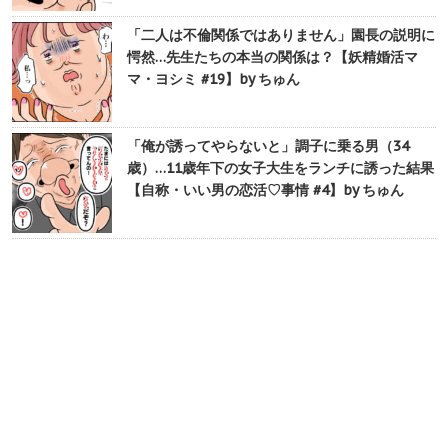
「二人は不倫関係ではありません」園長の説明に
愕然…先生たちの本当の関係は？【妖精婚活マ
マ・ヨシミ #19】by ちゅん
「俺が誘ってやらないと」調子に乗る男（34
歳）…11歳年下の女子大生をランチに誘った結果
【自称・いい男の恋活♡事情 #4】by ちゅん