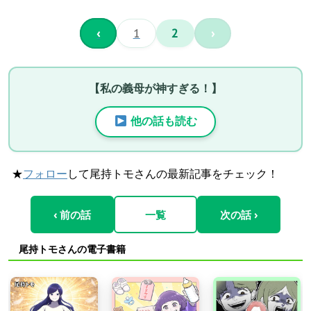
‹
1
2
›
【私の義母が神すぎる！】
他の話も読む
★
フォロー
して尾持トモさんの最新記事をチェック！
‹ 前の話
一覧
次の話 ›
尾持トモさんの電子書籍