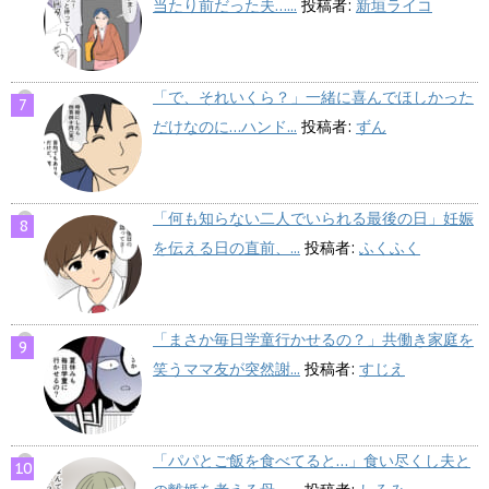
当たり前だった夫…...
投稿者:
新垣ライコ
「で、それいくら？」一緒に喜んでほしかった
だけなのに…ハンド...
投稿者:
ずん
「何も知らない二人でいられる最後の日」妊娠
を伝える日の直前、...
投稿者:
ふくふく
「まさか毎日学童行かせるの？」共働き家庭を
笑うママ友が突然謝...
投稿者:
すじえ
「パパとご飯を食べてると…」食い尽くし夫と