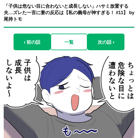
「子供は危ない目に合わないと成長しない」ハサミ放置する
夫…ズレた一言に妻の反応は【私の義母が神すぎる！ #11】 by
尾持トモ
‹ 前の話
一覧
次の話 ›