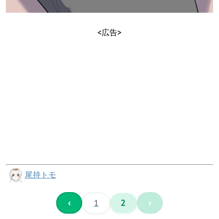
<広告>
尾持トモ
‹
1
2
›