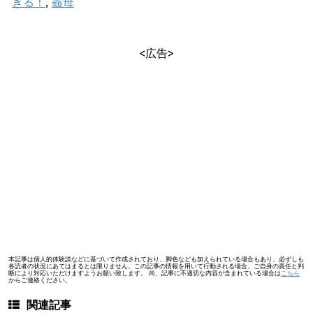
ぎる！
,
義母
<広告>
本記事は個人的体験談などに基づいて作成されており、脚色なども加えられている場合もあり、必ずしも
各読者の状況にあてはまるとは限りません。この記事の情報を用いて行動される場合、ご自身の責任と判
断により対応いただけますようお願い致します。 尚、記事に不適切な内容が含まれている場合は
こちら
からご連絡ください。
関連記事