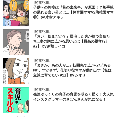
関連記事:
子供への態度は『昔の出来事』が原因！？相手親
の呆れる言い分とは…【保育園ママVS幼稚園ママ
⑰】by 木村アキラ
関連記事:
「おい、飯まだか？」帰宅した夫が放つ言葉た
ち…妻の胸に広がる思いとは【最高の親孝行⁉︎
#2】 by 新垣ライコ
関連記事:
「まさか、あの人が…」転園先で広がった“ある
噂”。すかさず、仕切り役ママが動き出す【私は
立派に育てたい #12】by シオリ
関連記事:
発達ゆっくりの息子の育児を明るく描く！大人気
インスタグラマーのさぽんさんが気になる！