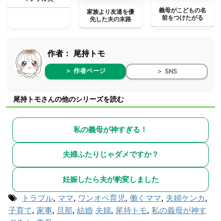
義母がこどもの名
家族より友達を優
前をつけたがる
先した夫の末路
作者：
尾持トモ
＞ 作者ページ
＞ SNS
尾持トモさんの他のシリーズを読む
私の義母が神すぎる！
夫婦ふたりじゃダメですか？
妊娠したら夫が豹変しました
トラブル
,
ママ
,
ワンオペ育児
,
働くママ
,
夫婦ケンカ
,
子育て
,
家事
,
旦那
,
結婚
夫婦
,
尾持トモ
,
私の義母が神す