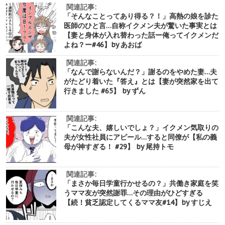
関連記事:
「そんなことってあり得る？！」高熱の娘を診た
医師のひと言…自称イクメン夫が驚いた事実とは
【妻と身体が入れ替わった話ー俺ってイクメンだ
よね？ー#46】by あおば
関連記事:
「なんで謝らないんだ？」謝るのをやめた妻…夫
がたどり着いた『答え』とは【妻が突然家を出て
行きました #65】 by ずん
関連記事:
「こんな夫、嬉しいでしょ？」イクメン気取りの
夫が女性社員にアピール…すると同僚が【私の義
母が神すぎる！ #29】 by 尾持トモ
関連記事:
「まさか毎日学童行かせるの？」共働き家庭を笑
うママ友が突然謝罪…その理由がひどすぎる
【続！貧乏認定してくるママ友#14】by すじえ