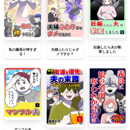
妊娠したら夫が豹
私の義母が神すぎ
夫婦ふたりじゃダ
変しました
る！
メですか？
マンフル夫