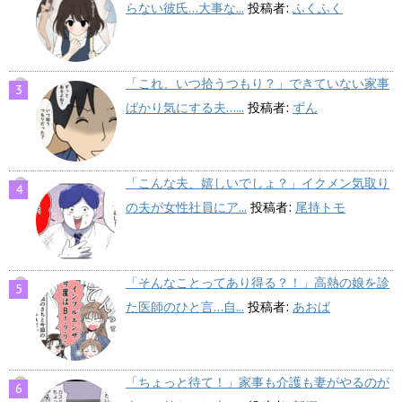
らない彼氏…大事な...
投稿者:
ふくふく
「これ、いつ拾うつもり？」できていない家事
ばかり気にする夫…...
投稿者:
ずん
「こんな夫、嬉しいでしょ？」イクメン気取り
の夫が女性社員にア...
投稿者:
尾持トモ
「そんなことってあり得る？！」高熱の娘を診
た医師のひと言…自...
投稿者:
あおば
「ちょっと待て！」家事も介護も妻がやるのが