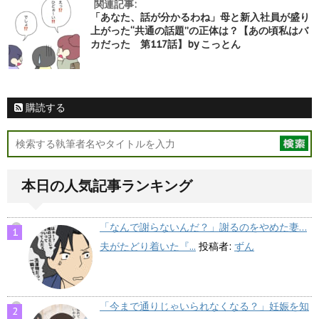
関連記事:
「あなた、話が分かるわね」母と新入社員が盛り
上がった“共通の話題”の正体は？【あの頃私はバ
カだった 第117話】by こっとん
購読する
本日の人気記事ランキング
「なんで謝らないんだ？」謝るのをやめた妻…
夫がたどり着いた『...
投稿者:
ずん
「今まで通りじゃいられなくなる？」妊娠を知