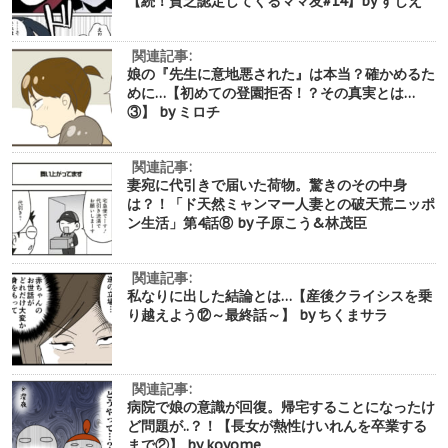
【続！貧乏認定してくるママ友#14】by すじえ
関連記事:
娘の『先生に意地悪された』は本当？確かめるた
めに…【初めての登園拒否！？その真実とは…
③】 by ミロチ
関連記事:
妻宛に代引きで届いた荷物。驚きのその中身
は？！「ド天然ミャンマー人妻との破天荒ニッポ
ン生活」第4話⑧ by 子原こう&林茂臣
関連記事:
私なりに出した結論とは…【産後クライシスを乗
り越えよう⑫～最終話～】 by ちくまサラ
関連記事:
病院で娘の意識が回復。帰宅することになったけ
ど問題が..？！【長女が熱性けいれんを卒業する
まで②】 by koyome