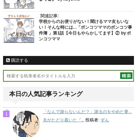
関連記事:
学校からのお便りがない！聞けるママ友もいな
い！そんな時には…「ポンコツママのポンコツ事
件簿 」第1話【今日もやらかしてます】② by ポ
ンコツママ
購読する
本日の人気記事ランキング
「なんで謝らないんだ？」謝るのをやめた妻…
夫がたどり着いた『...
投稿者:
ずん