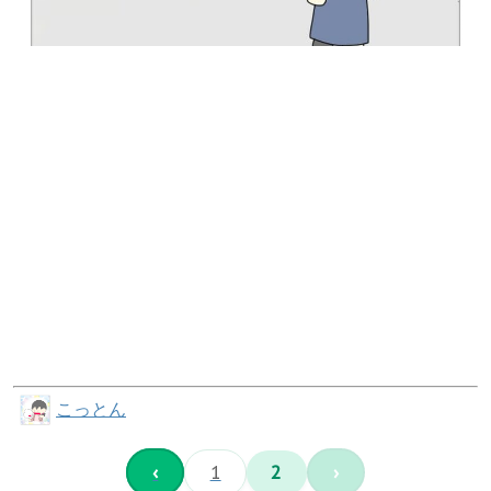
こっとん
‹
1
2
›