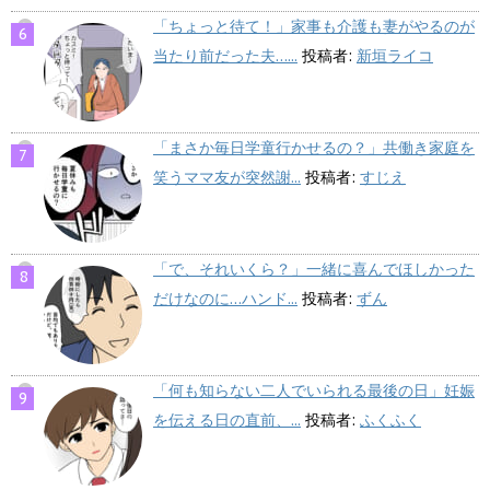
「ちょっと待て！」家事も介護も妻がやるのが
当たり前だった夫…...
投稿者:
新垣ライコ
「まさか毎日学童行かせるの？」共働き家庭を
笑うママ友が突然謝...
投稿者:
すじえ
「で、それいくら？」一緒に喜んでほしかった
だけなのに…ハンド...
投稿者:
ずん
「何も知らない二人でいられる最後の日」妊娠
を伝える日の直前、...
投稿者:
ふくふく