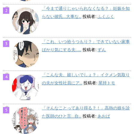
「今まで通りじゃいられなくなる？」妊娠を知
らない彼氏…大事な...
投稿者:
ふくふく
「これ、いつ拾うつもり？」できていない家事
ばかり気にする夫…...
投稿者:
ずん
「こんな夫、嬉しいでしょ？」イクメン気取り
の夫が女性社員にア...
投稿者:
尾持トモ
「そんなことってあり得る？！」高熱の娘を診
た医師のひと言…自...
投稿者:
あおば