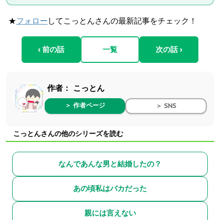
★
フォロー
してこっとんさんの最新記事をチェック！
‹ 前の話
一覧
次の話 ›
作者：
こっとん
＞ 作者ページ
＞ SNS
こっとんさんの他のシリーズを読む
なんであんな男と結婚したの？
あの頃私はバカだった
親には言えない