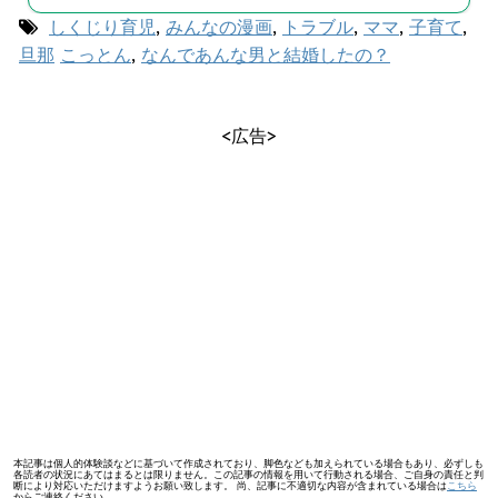
しくじり育児
,
みんなの漫画
,
トラブル
,
ママ
,
子育て
,
旦那
こっとん
,
なんであんな男と結婚したの？
<広告>
本記事は個人的体験談などに基づいて作成されており、脚色なども加えられている場合もあり、必ずしも
各読者の状況にあてはまるとは限りません。この記事の情報を用いて行動される場合、ご自身の責任と判
断により対応いただけますようお願い致します。 尚、記事に不適切な内容が含まれている場合は
こちら
からご連絡ください。