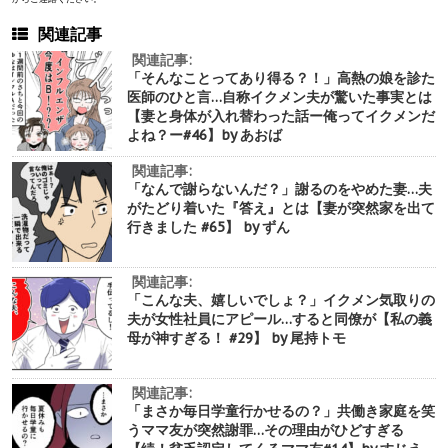
関連記事
関連記事:
「そんなことってあり得る？！」高熱の娘を診た
医師のひと言…自称イクメン夫が驚いた事実とは
【妻と身体が入れ替わった話ー俺ってイクメンだ
よね？ー#46】by あおば
関連記事:
「なんで謝らないんだ？」謝るのをやめた妻…夫
がたどり着いた『答え』とは【妻が突然家を出て
行きました #65】 by ずん
関連記事:
「こんな夫、嬉しいでしょ？」イクメン気取りの
夫が女性社員にアピール…すると同僚が【私の義
母が神すぎる！ #29】 by 尾持トモ
関連記事:
「まさか毎日学童行かせるの？」共働き家庭を笑
うママ友が突然謝罪…その理由がひどすぎる