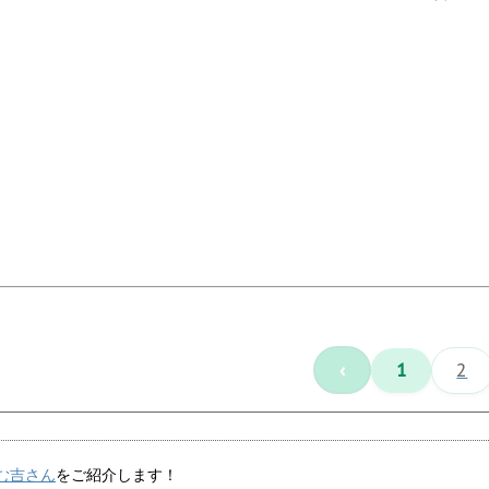
‹
1
2
む吉さん
をご紹介します！