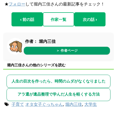
★
フォロー
して堀内三佳さんの最新記事をチェック！
‹ 前の話
作家一覧
次の話 ›
作者：
堀内三佳
＞ 作者ページ
堀内三佳さんの他のシリーズを読む
人生の目次を作ったら、時間のムダがなくなりました
アラ還が遺品整理で学んだ人生を軽くする方法
子育て
オタ女子ぐっちゃん
,
堀内三佳
,
大学生