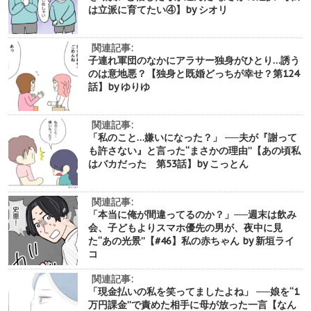
は立派に育てたい④】by シオリ
関連記事:
子連れ軍団のなかにアラサー独身がひとり…誘う
のは意地悪？【独身と既婚どっちが幸せ？第124
話】by ゆりゆ
関連記事:
「私のこと…嫌いになった？」 ──夫が『謝って
も許さない』と言った“まさかの理由”【あの頃私
はバカだった 第53話】by こっとん
関連記事:
「本当に俺が間違ってるのか？」──週末は飲み
会、子どもよりスマホ優先の男が、夜中に見
た“あの光景”【#46】私の赤ちゃん by 新垣ライ
コ
関連記事:
「現金払いの私を笑ってましたよね」 ──娘を“1
万円課金”で責めた相手に母が放った一言【なん