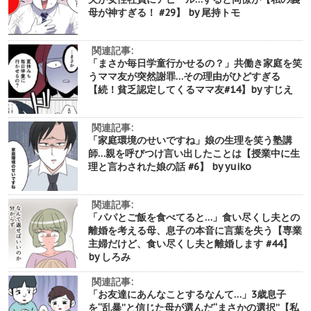
母が神すぎる！ #29】 by 尾持トモ
関連記事:
「まさか毎日学童行かせるの？」共働き家庭を笑
うママ友が突然謝罪…その理由がひどすぎる
【続！貧乏認定してくるママ友#14】by すじえ
関連記事:
「家庭環境のせいですね」娘の生理を笑う塾講
師…親を呼びつけ言い出したことは【授業中に生
理と言わされた娘の話 #6】 by yuiko
関連記事:
「パパとご飯を食べてると…」食い尽くし夫との
離婚を考える母、息子の本音に言葉を失う【専業
主婦だけど、食い尽くし夫と離婚します #44】
by しろみ
関連記事:
「お友達にあんなことするなんて…」3歳息子
を“乱暴”と信じた母が選んだ“まさかの選択”【私