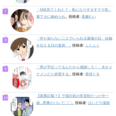
「SNS見てくれた？」私になりすますママ友…
裏アカに秘められ...
投稿者:
真篠むい
「何も知らない二人でいられる最後の日」妊娠
を伝える日の直前、...
投稿者:
ふくふく
「男が手伝ってるんだから感謝しろ！」夫をイ
クメンだと絶賛する...
投稿者:
尾持トモ
【因果応報？】寸借詐欺の常習犯だった中一
娘…悪事がバレて〇〇...
投稿者:
はいどろ漫画