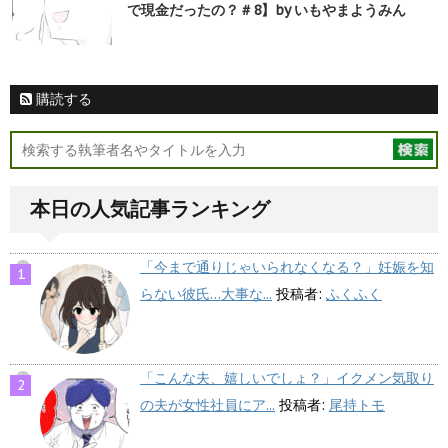
で現金だったの？＃8】by いもやまようみん
購読する
本日の人気記事ランキング
「今まで通りじゃいられなくなる？」妊娠を知
らない彼氏…大事な...
投稿者:
ふくふく
「こんな夫、嬉しいでしょ？」イクメン気取り
の夫が女性社員にア...
投稿者:
尾持トモ