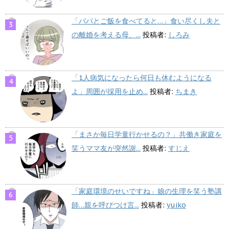
「パパとご飯を食べてると…」食い尽くし夫と
の離婚を考える母、...
投稿者:
しろみ
「1人病気になったら何日も休むようになる
よ」周囲が採用を止め...
投稿者:
ちまき
「まさか毎日学童行かせるの？」共働き家庭を
笑うママ友が突然謝...
投稿者:
すじえ
「家庭環境のせいですね」娘の生理を笑う塾講
師…親を呼びつけ言...
投稿者:
yuiko