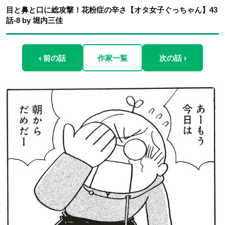
目と鼻と口に総攻撃！花粉症の辛さ【オタ女子ぐっちゃん】43
話-8 by 堀内三佳
‹ 前の話
作家一覧
次の話 ›