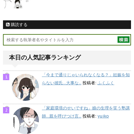
購読する
本日の人気記事ランキング
「今まで通りじゃいられなくなる？」妊娠を知
らない彼氏…大事な...
投稿者:
ふくふく
「家庭環境のせいですね」娘の生理を笑う塾講
師…親を呼びつけ言...
投稿者:
yuiko