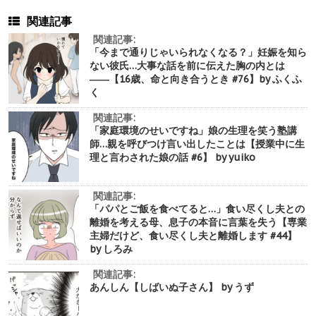
関連記事
関連記事:
「今まで通りじゃいられなくなる？」妊娠を知ら
ない彼氏…大事な話を前に伝えた胸の内とは
――【16歳、命と向き合うとき #76】by ふくふ
く
関連記事:
「家庭環境のせいですね」娘の生理を笑う塾講
師…親を呼びつけ言い出したことは【授業中に生
理と言わされた娘の話 #6】 by yuiko
関連記事:
「パパとご飯を食べてると…」食い尽くし夫との
離婚を考える母、息子の本音に言葉を失う【専業
主婦だけど、食い尽くし夫と離婚します #44】
by しろみ
関連記事:
あんしん【しばいぬ子さん】 by うず