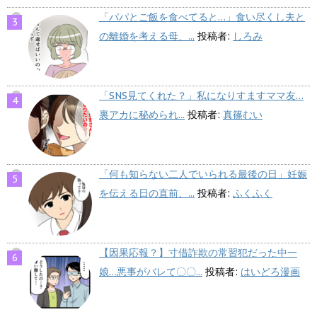
「パパとご飯を食べてると…」食い尽くし夫と
の離婚を考える母、...
投稿者:
しろみ
「SNS見てくれた？」私になりすますママ友…
裏アカに秘められ...
投稿者:
真篠むい
「何も知らない二人でいられる最後の日」妊娠
を伝える日の直前、...
投稿者:
ふくふく
【因果応報？】寸借詐欺の常習犯だった中一
娘…悪事がバレて〇〇...
投稿者:
はいどろ漫画