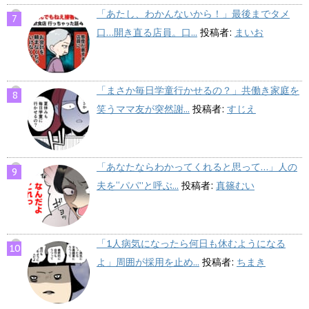
「あたし、わかんないから！」最後までタメ
口…開き直る店員。口...
投稿者:
まいお
「まさか毎日学童行かせるの？」共働き家庭を
笑うママ友が突然謝...
投稿者:
すじえ
「あなたならわかってくれると思って…」人の
夫を“パパ”と呼ぶ...
投稿者:
真篠むい
「1人病気になったら何日も休むようになる
よ」周囲が採用を止め...
投稿者:
ちまき