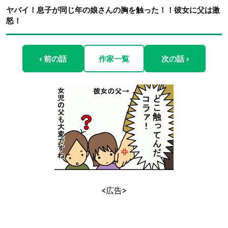
ヤバイ！息子が同じ年の娘さんの胸を触った！！彼女に父は激
怒！
‹ 前の話
作家一覧
次の話 ›
<広告>