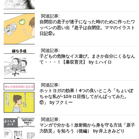
関連記事:
自閉症の息子が迷子になった時のために作ったワ
ッペンの思い出『息子は自閉症。ママのイラスト
日記㊲』
関連記事:
子どもの危険なイス遊び。まさか自分にくるなん
て・・・！【暴双育児】 by ミハイロ
関連記事:
ホットヨガの効果！4つの良いところ「ちょいぽ
ちゃな私が-10キロ目指してがんばってみた。
⑰」 by フクミー
関連記事:
マンガで分かる！放射能から身を守る方法「原子
力防災」を知ろう（後編） by 井上きみどり