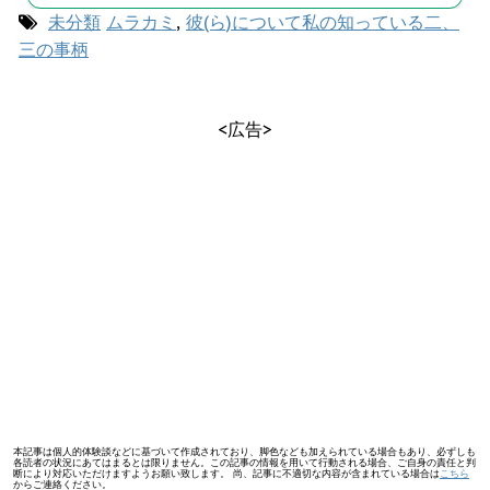
未分類
ムラカミ
,
彼(ら)について私の知っている二、
三の事柄
<広告>
本記事は個人的体験談などに基づいて作成されており、脚色なども加えられている場合もあり、必ずしも
各読者の状況にあてはまるとは限りません。この記事の情報を用いて行動される場合、ご自身の責任と判
断により対応いただけますようお願い致します。 尚、記事に不適切な内容が含まれている場合は
こちら
からご連絡ください。