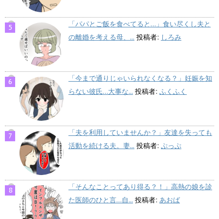
「パパとご飯を食べてると…」食い尽くし夫と
の離婚を考える母、...
投稿者:
しろみ
「今まで通りじゃいられなくなる？」妊娠を知
らない彼氏…大事な...
投稿者:
ふくふく
「夫を利用していませんか？」友達を失っても
活動を続ける夫。妻...
投稿者:
ぷっぷ
「そんなことってあり得る？！」高熱の娘を診
た医師のひと言…自...
投稿者:
あおば