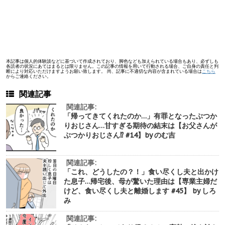
本記事は個人的体験談などに基づいて作成されており、脚色なども加えられている場合もあり、必ずしも
各読者の状況にあてはまるとは限りません。この記事の情報を用いて行動される場合、ご自身の責任と判
断により対応いただけますようお願い致します。 尚、記事に不適切な内容が含まれている場合は
こちら
からご連絡ください。
関連記事
関連記事:
「帰ってきてくれたのか…」有罪となったぶつか
りおじさん…甘すぎる期待の結末は【お父さんが
ぶつかりおじさん⁉︎ #14】by のむ吉
関連記事:
「これ、どうしたの？！」食い尽くし夫と出かけ
た息子…帰宅後、母が驚いた理由は【専業主婦だ
けど、食い尽くし夫と離婚します #45】 by しろ
み
関連記事: