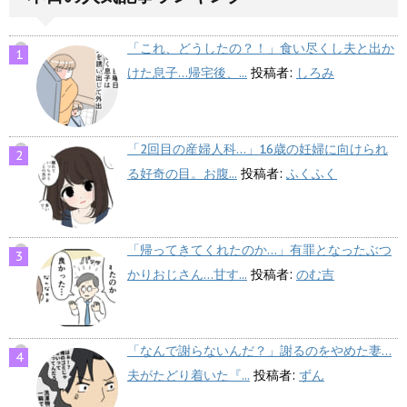
「これ、どうしたの？！」食い尽くし夫と出か
けた息子…帰宅後、...
投稿者:
しろみ
「2回目の産婦人科…」16歳の妊婦に向けられ
る好奇の目。お腹...
投稿者:
ふくふく
「帰ってきてくれたのか…」有罪となったぶつ
かりおじさん…甘す...
投稿者:
のむ吉
「なんで謝らないんだ？」謝るのをやめた妻…
夫がたどり着いた『...
投稿者:
ずん