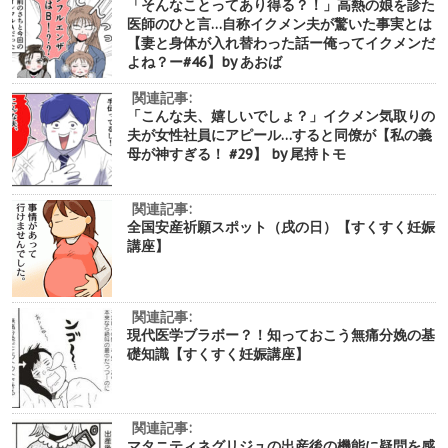
「そんなことってあり得る？！」高熱の娘を診た
医師のひと言…自称イクメン夫が驚いた事実とは
【妻と身体が入れ替わった話ー俺ってイクメンだ
よね？ー#46】by あおば
関連記事:
「こんな夫、嬉しいでしょ？」イクメン気取りの
夫が女性社員にアピール…すると同僚が【私の義
母が神すぎる！ #29】 by 尾持トモ
関連記事:
全国安産祈願スポット（戌の日）【すくすく妊娠
講座】
関連記事:
現代医学ブラボー？！知っておこう無痛分娩の基
礎知識【すくすく妊娠講座】
関連記事:
マタニティネグリジュの出産後の機能に疑問を感