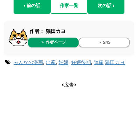
‹ 前の話
作家一覧
次の話 ›
作者：
猫田カヨ
＞ 作者ページ
＞ SNS
みんなの漫画
,
出産
,
妊娠
,
妊娠後期
,
陣痛
猫田カヨ
<広告>