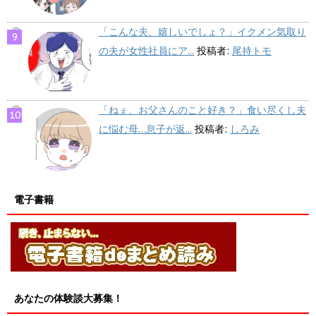
「こんな夫、嬉しいでしょ？」イクメン気取り
の夫が女性社員にア...
投稿者:
尾持トモ
「ねぇ、お父さんのこと好き？」食い尽くし夫
に悩む母…息子が返...
投稿者:
しろみ
電子書籍
あなたの体験談大募集！