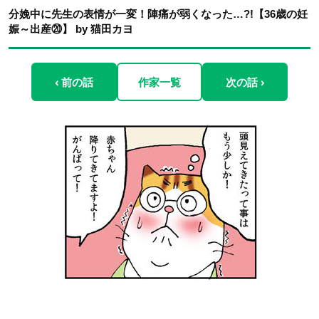
分娩中に先生の表情が一変！陣痛が弱くなった…?!【36歳の妊
娠～出産⑳】 by 猫田カヨ
‹ 前の話
作家一覧
次の話 ›