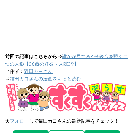
前回の記事はこちらから⇒
誰かが見てる?!分娩台を覗く二
つの人影【36歳の妊娠～入院39】
⇒作者：
猫田カヨさん
⇒
猫田カヨさんの漫画をもっと読む
★
フォロー
して猫田カヨさんの最新記事をチェック！