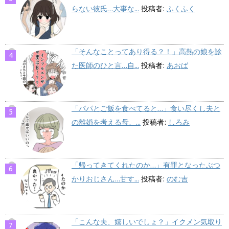
らない彼氏…大事な...
投稿者:
ふくふく
「そんなことってあり得る？！」高熱の娘を診
た医師のひと言…自...
投稿者:
あおば
「パパとご飯を食べてると…」食い尽くし夫と
の離婚を考える母、...
投稿者:
しろみ
「帰ってきてくれたのか…」有罪となったぶつ
かりおじさん…甘す...
投稿者:
のむ吉
「こんな夫、嬉しいでしょ？」イクメン気取り