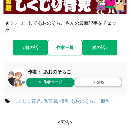
★
フォロー
してあおのそらこさんの最新記事をチェッ
ク！
‹ 前の話
作家一覧
次の話 ›
作者：
あおのそらこ
＞ 作者ページ
＞ SNS
しくじり育児
,
保育園
,
授乳
あおのそらこ
,
断乳
<広告>