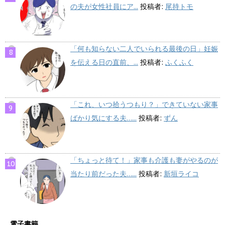
の夫が女性社員にア...
投稿者:
尾持トモ
「何も知らない二人でいられる最後の日」妊娠
を伝える日の直前、...
投稿者:
ふくふく
「これ、いつ拾うつもり？」できていない家事
ばかり気にする夫…...
投稿者:
ずん
「ちょっと待て！」家事も介護も妻がやるのが
当たり前だった夫…...
投稿者:
新垣ライコ
電子書籍