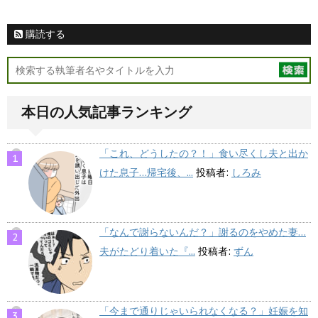
購読する
本日の人気記事ランキング
「これ、どうしたの？！」食い尽くし夫と出か
けた息子…帰宅後、...
投稿者:
しろみ
「なんで謝らないんだ？」謝るのをやめた妻…
夫がたどり着いた『...
投稿者:
ずん
「今まで通りじゃいられなくなる？」妊娠を知