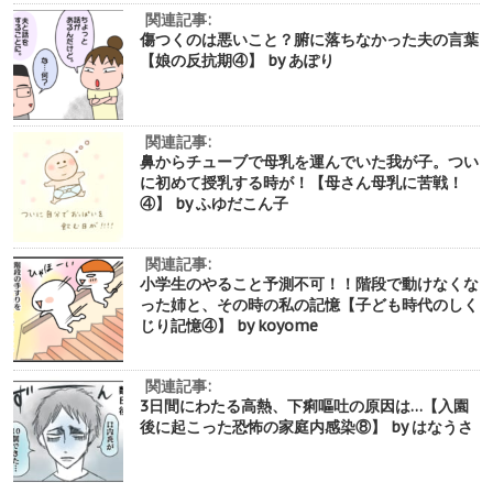
関連記事:
傷つくのは悪いこと？腑に落ちなかった夫の言葉
【娘の反抗期④】 by あぽり
関連記事:
鼻からチューブで母乳を運んでいた我が子。つい
に初めて授乳する時が！【母さん母乳に苦戦！
④】 by ふゆだこん子
関連記事:
小学生のやること予測不可！！階段で動けなくな
った姉と、その時の私の記憶【子ども時代のしく
じり記憶④】 by koyome
関連記事:
3日間にわたる高熱、下痢嘔吐の原因は…【入園
後に起こった恐怖の家庭内感染⑧】 by はなうさ