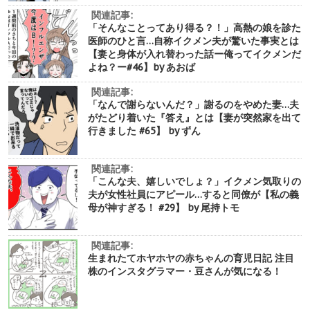
関連記事:
「そんなことってあり得る？！」高熱の娘を診た
医師のひと言…自称イクメン夫が驚いた事実とは
【妻と身体が入れ替わった話ー俺ってイクメンだ
よね？ー#46】by あおば
関連記事:
「なんで謝らないんだ？」謝るのをやめた妻…夫
がたどり着いた『答え』とは【妻が突然家を出て
行きました #65】 by ずん
関連記事:
「こんな夫、嬉しいでしょ？」イクメン気取りの
夫が女性社員にアピール…すると同僚が【私の義
母が神すぎる！ #29】 by 尾持トモ
関連記事:
生まれたてホヤホヤの赤ちゃんの育児日記 注目
株のインスタグラマー・豆さんが気になる！