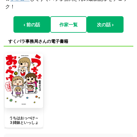
ク！
‹ 前の話
作家一覧
次の話 ›
すくパラ事務局さんの電子書籍
うちはおっぺけ～
３姉妹といっしょ