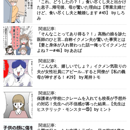
「これ、どうしたの？！」食い尽くし夫と出かけ
た息子…帰宅後、母が驚いた理由は【専業主婦だ
けど、食い尽くし夫と離婚します #45】 by しろ
み
関連記事:
「そんなことってあり得る？！」高熱の娘を診た
医師のひと言…自称イクメン夫が驚いた事実とは
【妻と身体が入れ替わった話ー俺ってイクメンだ
よね？ー#46】by あおば
関連記事:
「こんな夫、嬉しいでしょ？」イクメン気取りの
夫が女性社員にアピール…すると同僚が【私の義
母が神すぎる！ #29】 by 尾持トモ
関連記事:
保護者が学校にクレームを入れても校長が予想外
の対応！先生への不信感が募った結果…【先生は
ヒステリック・モンスター㉕】by ミント
関連記事: