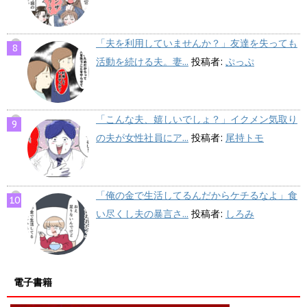
「夫を利用していませんか？」友達を失っても
活動を続ける夫。妻...
投稿者:
ぷっぷ
「こんな夫、嬉しいでしょ？」イクメン気取り
の夫が女性社員にア...
投稿者:
尾持トモ
「俺の金で生活してるんだからケチるなよ」食
い尽くし夫の暴言さ...
投稿者:
しろみ
電子書籍