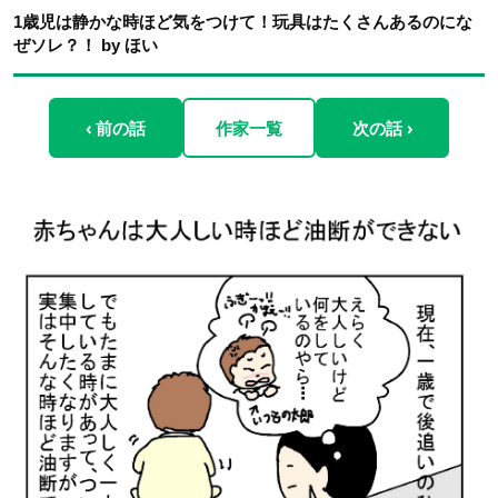
1歳児は静かな時ほど気をつけて！玩具はたくさんあるのにな
ぜソレ？！ by ほい
‹ 前の話
作家一覧
次の話 ›