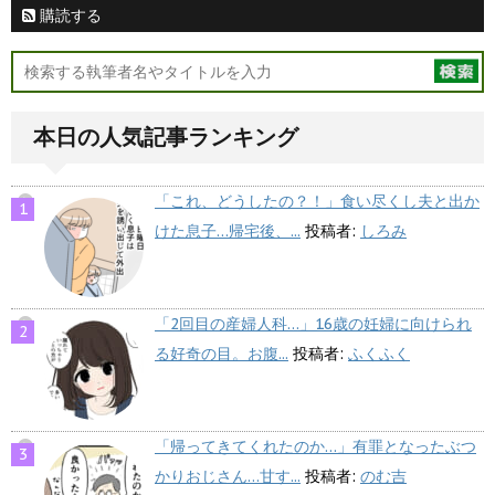
購読する
本日の人気記事ランキング
「これ、どうしたの？！」食い尽くし夫と出か
けた息子…帰宅後、...
投稿者:
しろみ
「2回目の産婦人科…」16歳の妊婦に向けられ
る好奇の目。お腹...
投稿者:
ふくふく
「帰ってきてくれたのか…」有罪となったぶつ
かりおじさん…甘す...
投稿者:
のむ吉