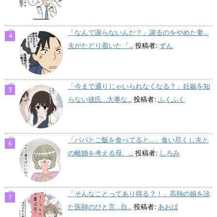
「なんで謝らないんだ？」謝るのをやめた妻…
夫がたどり着いた『...
投稿者:
ずん
「今まで通りじゃいられなくなる？」妊娠を知
らない彼氏…大事な...
投稿者:
ふくふく
「パパとご飯を食べてると…」食い尽くし夫と
の離婚を考える母、...
投稿者:
しろみ
「そんなことってあり得る？！」高熱の娘を診
た医師のひと言…自...
投稿者:
あおば