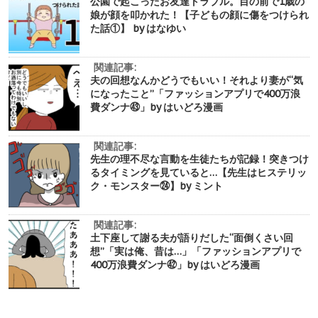
公園で起こったお友達トラブル。目の前で1歳の
娘が顔を叩かれた！【子どもの顔に傷をつけられ
た話①】 by はなゆい
関連記事:
夫の回想なんかどうでもいい！それより妻が“気
になったこと”「ファッションアプリで400万浪
費ダンナ㊸」by はいどろ漫画
関連記事:
先生の理不尽な言動を生徒たちが記録！突きつけ
るタイミングを見ていると…【先生はヒステリッ
ク・モンスター㉔】by ミント
関連記事:
土下座して謝る夫が語りだした“面倒くさい回
想”「実は俺、昔は…」「ファッションアプリで
400万浪費ダンナ㊷」by はいどろ漫画