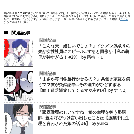
本記事は個人的体験談などに基づいて作成されており、脚色なども加えられている場合もあり、必ずしも
各読者の状況にあてはまるとは限りません。この記事の情報を用いて行動される場合、ご自身の責任と判
断により対応いただけますようお願い致します。 尚、記事に不適切な内容が含まれている場合は
こちら
からご連絡ください。
関連記事
関連記事:
「こんな夫、嬉しいでしょ？」イクメン気取りの
夫が女性社員にアピール…すると同僚が【私の義
母が神すぎる！ #29】 by 尾持トモ
関連記事:
「まさか毎日学童行かせるの？」共働き家庭を笑
うママ友が突然謝罪…その理由がひどすぎる
【続！貧乏認定してくるママ友#14】by すじえ
関連記事:
「家庭環境のせいですね」娘の生理を笑う塾講
師…親を呼びつけ言い出したことは【授業中に生
理と言わされた娘の話 #6】 by yuiko