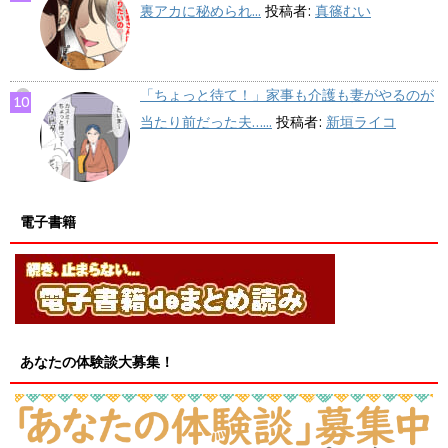
裏アカに秘められ...
投稿者:
真篠むい
「ちょっと待て！」家事も介護も妻がやるのが
当たり前だった夫…...
投稿者:
新垣ライコ
電子書籍
あなたの体験談大募集！