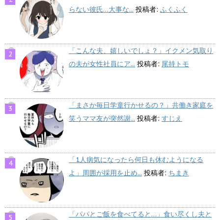
らない彼氏…大事な...
投稿者:
ふくふく
「こんな夫、嬉しいでしょ？」イクメン気取り
の夫が女性社員にア...
投稿者:
尾持トモ
「まさか毎日学童行かせるの？」共働き家庭を
笑うママ友が突然謝...
投稿者:
すじえ
「1人病気になったら何日も休むようになる
よ」周囲が採用を止め...
投稿者:
ちまき
「パパとご飯を食べてると…」食い尽くし夫と