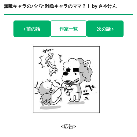
無敵キャラのパパと雑魚キャラのママ？！ by さやけん
‹ 前の話
作家一覧
次の話 ›
<広告>