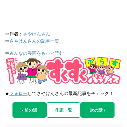
⇒作者：
さやけんさん
⇒
さやけんさんの記事一覧
⇒
みんなの漫画をもっと読む
★
フォロー
してさやけんさんの最新記事をチェック！
‹ 前の話
作家一覧
次の話 ›