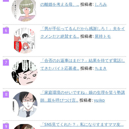
の離婚を考える母、...
投稿者:
しろみ
「男が手伝ってるんだから感謝しろ！」夫をイ
クメンだと絶賛する...
投稿者:
尾持トモ
「合否のお返事はまだ？」結果を待てず電話し
てきたバイト応募者...
投稿者:
ちまき
「家庭環境のせいですね」娘の生理を笑う塾講
師…親を呼びつけ言...
投稿者:
yuiko
「SNS見てくれた？」私になりすますママ友…