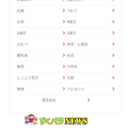
妊娠
つわり
出産
0歳児
1歳児
2歳児
おむつ
沐浴・お風呂
離乳食
幼児
教育
小学生
しくじり育児
旦那
動物
プレゼント
運営会社