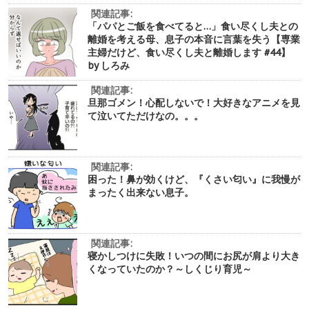
関連記事:
「パパとご飯を食べてると…」食い尽くし夫との
離婚を考える母、息子の本音に言葉を失う【専業
主婦だけど、食い尽くし夫と離婚します #44】
by しろみ
関連記事:
旦那ゴメン！心配しないで！大好きなアニメを見
て泣いてただけなの。。。
関連記事:
困った！鼻が効くけど、『くさい匂い』に我慢が
まったく出来ない息子。
関連記事:
寝かしつけに失敗！いつの間にお尻が肩より大き
くなっていたのか？～しくじり育児～