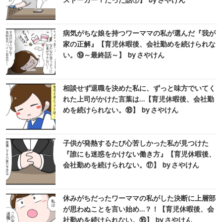
ストーカー？だった話①】 by さやけん
病気がちな娘を持つワーママの私が選んだ『我が
家の正解』【育児休暇後、会社勤めを続けられな
い。⑲～最終話～】 by さやけん
相談せず退職を決めた私に、ずっと味方でいてく
れた上司がかけた言葉は…【育児休暇後、会社勤
めを続けられない。⑱】 by さやけん
子供が発熱するたび心苦しかった私が見つけた
『誰にも迷惑をかけない働き方』【育児休暇後、
会社勤めを続けられない。⑰】 by さやけん
休みがちだったワーママの私がした決断に上層部
が思わぬことを言い始め…？！【育児休暇後、会
社勤めを続けられない。⑯】 by さやけん