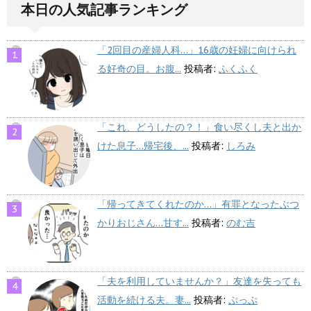
本日の人気記事ランキング
「2回目の産婦人科…」16歳の妊婦に向けられ
る好奇の目。お腹...
投稿者:
ふくふく
「これ、どうしたの？！」食い尽くし夫と出か
けた息子…帰宅後、...
投稿者:
しろみ
「帰ってきてくれたのか…」有罪となったぶつ
かりおじさん…甘す...
投稿者:
のむ吉
「夫を利用していませんか？」友達を失っても
活動を続ける夫。妻...
投稿者:
ぷっぷ