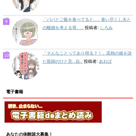
「パパとご飯を食べてると…」食い尽くし夫と
の離婚を考える母、...
投稿者:
しろみ
「そんなことってあり得る？！」高熱の娘を診
た医師のひと言…自...
投稿者:
あおば
電子書籍
あなたの体験談大募集！