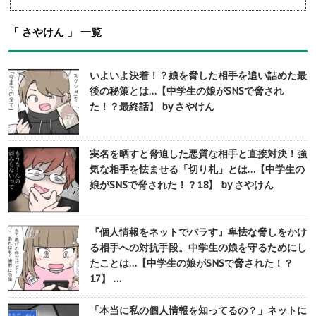
「 さやけん 」 一覧
いよいよ決着！？娘を脅した相手を追い詰めた最
後の秘策とは…【中学生の娘がSNSで脅され
た！？最終話】 by さやけん
実名を晒すと脅迫した悪質な相手と直接対決！強
気な相手を怯ませる「切り札」とは…【中学生の
娘がSNSで脅された！？18】 by さやけん
『個人情報をネットでバラす』卑怯な脅しをかけ
る相手への対抗手段。中学生の娘を守るためにし
たことは…【中学生の娘がSNSで脅された！？
17】 …
「本当に私の個人情報を知ってるの？」ネットに