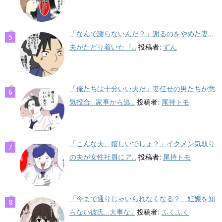
「なんで謝らないんだ？」謝るのをやめた妻…
夫がたどり着いた『...
投稿者:
ずん
「俺たちは十分いい夫だ」妻任せの男たちが意
気投合…家事から逃...
投稿者:
尾持トモ
「こんな夫、嬉しいでしょ？」イクメン気取り
の夫が女性社員にア...
投稿者:
尾持トモ
「今まで通りじゃいられなくなる？」妊娠を知
らない彼氏…大事な...
投稿者:
ふくふく