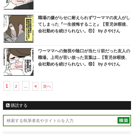
職場の嫌がらせに耐えられずワーママの友人がし
てしまった『一生後悔すること』【育児休暇後、
会社勤めを続けられない。⑪】 by さやけん
ワーママへの無視や陰口が当たり前だった友人の
職場。上司が言い放った言葉は…【育児休暇後、
会社勤めを続けられない。⑩】 by さやけん
1
…
2
4
次へ
購読する