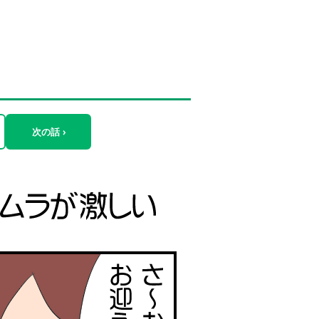
次の話 ›