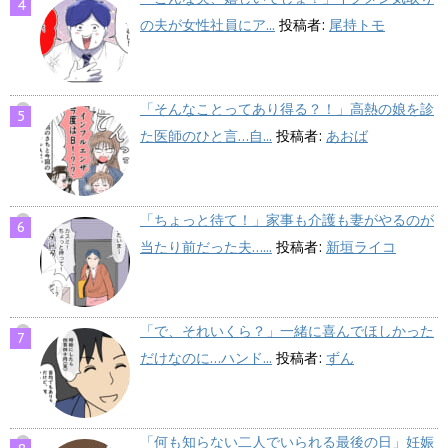
の夫が女性社員にア...
投稿者:
尾持トモ
「そんなことってあり得る？！」高熱の娘を診
た医師のひと言…自...
投稿者:
あおば
「ちょっと待て！」家事も介護も妻がやるのが
当たり前だった夫…...
投稿者:
新垣ライコ
「で、それいくら？」一緒に喜んでほしかった
だけなのに…ハンド...
投稿者:
ずん
「何も知らない二人でいられる最後の日」妊娠