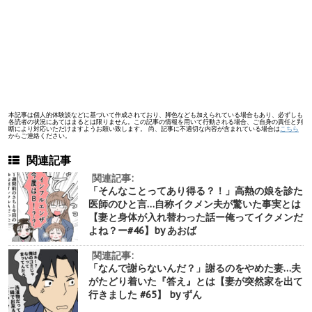
本記事は個人的体験談などに基づいて作成されており、脚色なども加えられている場合もあり、必ずしも
各読者の状況にあてはまるとは限りません。この記事の情報を用いて行動される場合、ご自身の責任と判
断により対応いただけますようお願い致します。 尚、記事に不適切な内容が含まれている場合は
こちら
からご連絡ください。
関連記事
関連記事:
「そんなことってあり得る？！」高熱の娘を診た
医師のひと言…自称イクメン夫が驚いた事実とは
【妻と身体が入れ替わった話ー俺ってイクメンだ
よね？ー#46】by あおば
関連記事:
「なんで謝らないんだ？」謝るのをやめた妻…夫
がたどり着いた『答え』とは【妻が突然家を出て
行きました #65】 by ずん