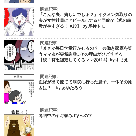
関連記事:
「こんな夫、嬉しいでしょ？」イクメン気取りの
夫が女性社員にアピール…すると同僚が【私の義
母が神すぎる！ #29】 by 尾持トモ
関連記事:
「まさか毎日学童行かせるの？」共働き家庭を笑
うママ友が突然謝罪…その理由がひどすぎる
【続！貧乏認定してくるママ友#14】by すじえ
関連記事:
血尿が出て慌てて病院に行った息子。一体その原
因は？ by あゆたろう
関連記事:
冬眠中のヤギ頼み by べの字