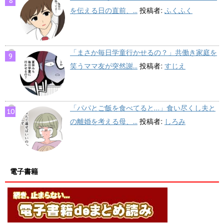
を伝える日の直前、...
投稿者:
ふくふく
「まさか毎日学童行かせるの？」共働き家庭を
笑うママ友が突然謝...
投稿者:
すじえ
「パパとご飯を食べてると…」食い尽くし夫と
の離婚を考える母、...
投稿者:
しろみ
電子書籍