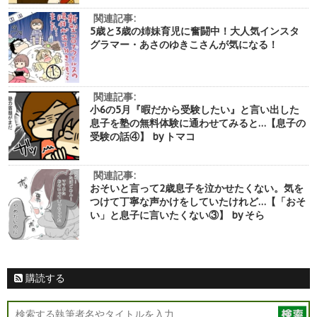
関連記事:
5歳と3歳の姉妹育児に奮闘中！大人気インスタ
グラマー・あさのゆきこさんが気になる！
関連記事:
小6の5月『暇だから受験したい』と言い出した
息子を塾の無料体験に通わせてみると…【息子の
受験の話④】 by トマコ
関連記事:
おそいと言って2歳息子を泣かせたくない。気を
つけて丁寧な声かけをしていたけれど…【「おそ
い」と息子に言いたくない③】 by そら
購読する