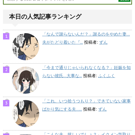
本日の人気記事ランキング
「なんで謝らないんだ？」謝るのをやめた妻…
夫がたどり着いた『...
投稿者:
ずん
「今まで通りじゃいられなくなる？」妊娠を知
らない彼氏…大事な...
投稿者:
ふくふく
「これ、いつ拾うつもり？」できていない家事
ばかり気にする夫…...
投稿者:
ずん
「こんな夫、嬉しいでしょ？」イクメン気取り