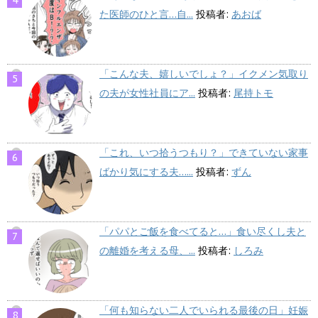
た医師のひと言…自...
投稿者:
あおば
「こんな夫、嬉しいでしょ？」イクメン気取り
の夫が女性社員にア...
投稿者:
尾持トモ
「これ、いつ拾うつもり？」できていない家事
ばかり気にする夫…...
投稿者:
ずん
「パパとご飯を食べてると…」食い尽くし夫と
の離婚を考える母、...
投稿者:
しろみ
「何も知らない二人でいられる最後の日」妊娠