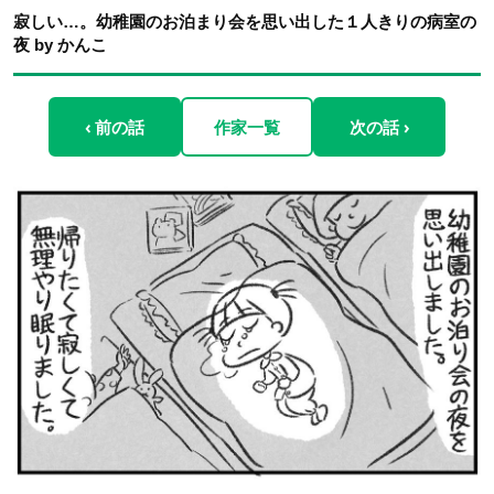
寂しい…。幼稚園のお泊まり会を思い出した１人きりの病室の
夜 by かんこ
‹ 前の話
作家一覧
次の話 ›