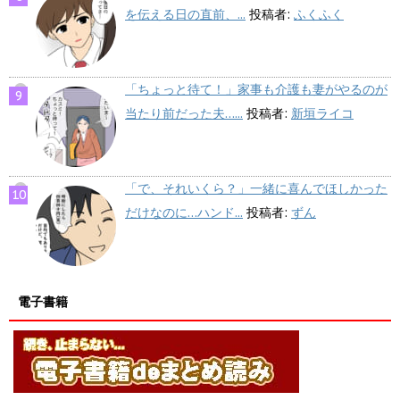
を伝える日の直前、...
投稿者:
ふくふく
「ちょっと待て！」家事も介護も妻がやるのが
当たり前だった夫…...
投稿者:
新垣ライコ
「で、それいくら？」一緒に喜んでほしかった
だけなのに…ハンド...
投稿者:
ずん
電子書籍