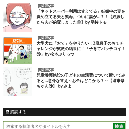
関連記事:
「ネットスーパー利用は甘えてる」妊娠中の妻を
責め立てる夫と義母。ついに妻が…？！【妊娠し
たら夫が豹変しました⑥】by 尾持トモ
関連記事:
大型犬に「おて」をやりたい！3歳息子のおてチ
ャレンジが笑激の結果に！「子育てバッチコイ！
⑲」by 松本ぷりっつ
関連記事:
児童養護施設の子どもの生活費について聞いてみ
ると…意外な答え～お金はどこから？～【週末母
ちゃん㉔】 by みよ
購読する