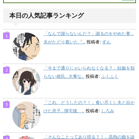
本日の人気記事ランキング
「なんで謝らないんだ？」謝るのをやめた妻…
夫がたどり着いた『...
投稿者:
ずん
「今まで通りじゃいられなくなる？」妊娠を知
らない彼氏…大事な...
投稿者:
ふくふく
「これ、どうしたの？！」食い尽くし夫と出か
けた息子…帰宅後、...
投稿者:
しろみ
「そんなことってあり得る？！」高熱の娘を診