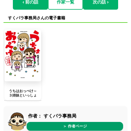
‹ 前の話
作家一覧
次の話 ›
すくパラ事務局さんの電子書籍
うちはおっぺけ～
３姉妹といっしょ
作者：
すくパラ事務局
＞ 作者ページ