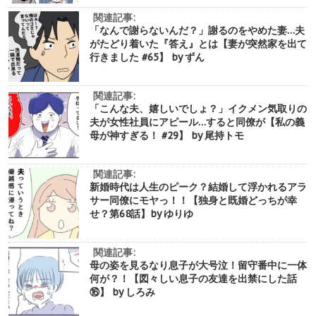
関連記事:
「なんで謝らないんだ？」謝るのをやめた妻…夫
がたどり着いた『答え』とは【妻が突然家を出て
行きました #65】 by ずん
関連記事:
「こんな夫、嬉しいでしょ？」イクメン気取りの
夫が女性社員にアピール…すると同僚が【私の義
母が神すぎる！ #29】 by 尾持トモ
関連記事:
新婚時代は人生のピーク？結婚して浮かれるアラ
サー同僚にモヤっ！！【独身と既婚どっちが幸
せ？第68話】by ゆりゆ
関連記事:
母の姿を見るなり息子が大号泣！留守番中に一体
何が？！【図々しい息子の友達を出禁にした話
⑯】 by しろみ