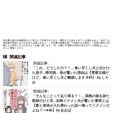
本記事は個人的体験談などに基づいて作成されており、脚色なども加えられている場合もあり、必ずしも
各読者の状況にあてはまるとは限りません。この記事の情報を用いて行動される場合、ご自身の責任と判
断により対応いただけますようお願い致します。 尚、記事に不適切な内容が含まれている場合は
こちら
からご連絡ください。
関連記事
関連記事:
「これ、どうしたの？！」食い尽くし夫と出かけ
た息子…帰宅後、母が驚いた理由は【専業主婦だ
けど、食い尽くし夫と離婚します #45】 by しろ
み
関連記事:
「そんなことってあり得る？！」高熱の娘を診た
医師のひと言…自称イクメン夫が驚いた事実とは
【妻と身体が入れ替わった話ー俺ってイクメンだ
よね？ー#46】by あおば