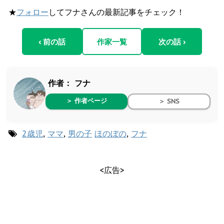
★
フォロー
してフナさんの最新記事をチェック！
‹ 前の話
作家一覧
次の話 ›
作者：
フナ
＞ 作者ページ
＞ SNS
2歳児
,
ママ
,
男の子
ほのぼの
,
フナ
<広告>