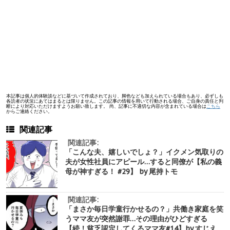
本記事は個人的体験談などに基づいて作成されており、脚色なども加えられている場合もあり、必ずしも
各読者の状況にあてはまるとは限りません。この記事の情報を用いて行動される場合、ご自身の責任と判
断により対応いただけますようお願い致します。 尚、記事に不適切な内容が含まれている場合は
こちら
からご連絡ください。
関連記事
関連記事:
「こんな夫、嬉しいでしょ？」イクメン気取りの
夫が女性社員にアピール…すると同僚が【私の義
母が神すぎる！ #29】 by 尾持トモ
関連記事:
「まさか毎日学童行かせるの？」共働き家庭を笑
うママ友が突然謝罪…その理由がひどすぎる
【続！貧乏認定してくるママ友#14】by すじえ