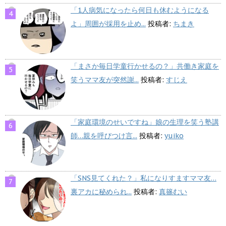
「1人病気になったら何日も休むようになる
よ」周囲が採用を止め...
投稿者:
ちまき
「まさか毎日学童行かせるの？」共働き家庭を
笑うママ友が突然謝...
投稿者:
すじえ
「家庭環境のせいですね」娘の生理を笑う塾講
師…親を呼びつけ言...
投稿者:
yuiko
「SNS見てくれた？」私になりすますママ友…
裏アカに秘められ...
投稿者:
真篠むい