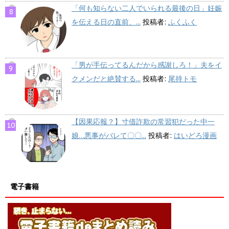
「何も知らない二人でいられる最後の日」妊娠
を伝える日の直前、...
投稿者:
ふくふく
「男が手伝ってるんだから感謝しろ！」夫をイ
クメンだと絶賛する...
投稿者:
尾持トモ
【因果応報？】寸借詐欺の常習犯だった中一
娘…悪事がバレて〇〇...
投稿者:
はいどろ漫画
電子書籍