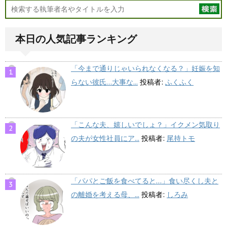
本日の人気記事ランキング
「今まで通りじゃいられなくなる？」妊娠を知
らない彼氏…大事な...
投稿者:
ふくふく
「こんな夫、嬉しいでしょ？」イクメン気取り
の夫が女性社員にア...
投稿者:
尾持トモ
「パパとご飯を食べてると…」食い尽くし夫と
の離婚を考える母、...
投稿者:
しろみ