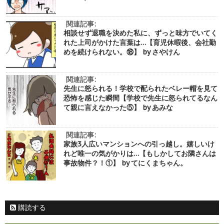
関連記事:
相談せず退職を決めた私に、ずっと味方でいてく
れた上司がかけた言葉は…【育児休暇後、会社勤
めを続けられない。⑱】 by さやけん
関連記事:
先生に怒られる！学校で配られたベレー帽を見て
恐怖を感じた瞬間【学校で先生に怒られてるなん
て親に言えなかった⑤】 by あみな
関連記事:
家族3人広いマンションへの引っ越し。嬉しいけ
れど唯一の気がかりは…【もしかしてお隣さんは
事故物件？！①】 by てにくまちゃん。
購読する