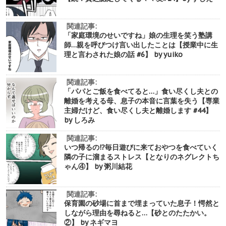
関連記事:
「家庭環境のせいですね」娘の生理を笑う塾講
師…親を呼びつけ言い出したことは【授業中に生
理と言わされた娘の話 #6】 by yuiko
関連記事:
「パパとご飯を食べてると…」食い尽くし夫との
離婚を考える母、息子の本音に言葉を失う【専業
主婦だけど、食い尽くし夫と離婚します #44】
by しろみ
関連記事:
いつ帰るの!?毎日遊びに来ておやつを食べていく
隣の子に溜まるストレス【となりのネグレクトち
ゃん④】 by 粥川結花
関連記事:
保育園の砂場に首まで埋まっていた息子！愕然と
しながら理由を尋ねると…【砂とのたたかい。
②】 by ネギマヨ