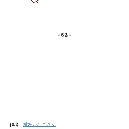
＜広告＞
⇒作者：
枇杷かなこさん