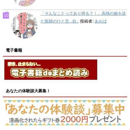
「そんなことってあり得る？！」高熱の娘を診
た医師のひと言…自...
投稿者:
あおば
電子書籍
あなたの体験談大募集！