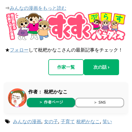
⇒
みんなの漫画をもっと読む
★
フォロー
して枇杷かなこさんの最新記事をチェック！
作家一覧
次の話 ›
作者：
枇杷かなこ
＞ 作者ページ
＞ SNS
みんなの漫画
,
女の子
,
子育て
枇杷かなこ
,
笑い