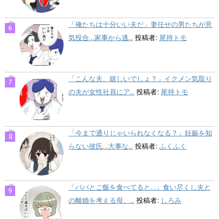
「俺たちは十分いい夫だ」妻任せの男たちが意
気投合…家事から逃...
投稿者:
尾持トモ
「こんな夫、嬉しいでしょ？」イクメン気取り
の夫が女性社員にア...
投稿者:
尾持トモ
「今まで通りじゃいられなくなる？」妊娠を知
らない彼氏…大事な...
投稿者:
ふくふく
「パパとご飯を食べてると…」食い尽くし夫と
の離婚を考える母、...
投稿者:
しろみ