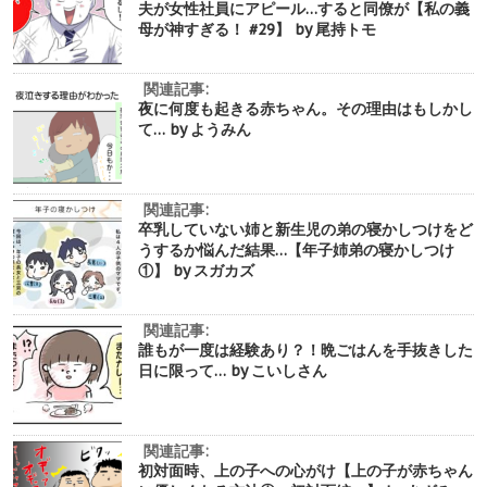
夫が女性社員にアピール…すると同僚が【私の義
母が神すぎる！ #29】 by 尾持トモ
関連記事:
夜に何度も起きる赤ちゃん。その理由はもしかし
て… by ようみん
関連記事:
卒乳していない姉と新生児の弟の寝かしつけをど
うするか悩んだ結果…【年子姉弟の寝かしつけ
①】 by スガカズ
関連記事:
誰もが一度は経験あり？！晩ごはんを手抜きした
日に限って… by こいしさん
関連記事:
初対面時、上の子への心がけ【上の子が赤ちゃん