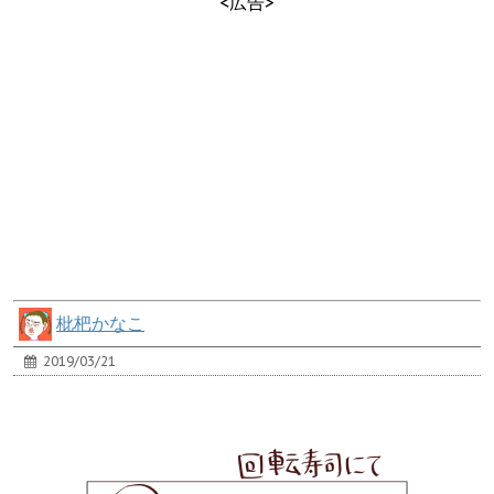
<広告>
枇杷かなこ
2019/03/21