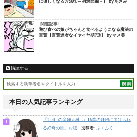
に優しくなる方法①～初対面編～】 by あざみ
関連記事:
遊び食べの娘がちゃんと食べるようになる魔法の
言葉【言葉達者なイヤイヤ期⁉︎③】 by マメ美
購読する
本日の人気記事ランキング
「2回目の産婦人科…」16歳の妊婦に向けられ
る好奇の目。お腹...
投稿者:
ふくふく