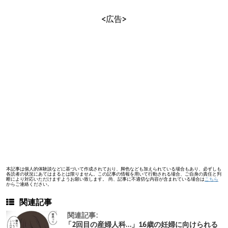
<広告>
本記事は個人的体験談などに基づいて作成されており、脚色なども加えられている場合もあり、必ずしも
各読者の状況にあてはまるとは限りません。この記事の情報を用いて行動される場合、ご自身の責任と判
断により対応いただけますようお願い致します。 尚、記事に不適切な内容が含まれている場合は
こちら
からご連絡ください。
関連記事
関連記事:
「2回目の産婦人科…」16歳の妊婦に向けられる