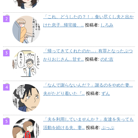
「これ、どうしたの？！」食い尽くし夫と出か
けた息子…帰宅後、...
投稿者:
しろみ
「帰ってきてくれたのか…」有罪となったぶつ
かりおじさん…甘す...
投稿者:
のむ吉
「なんで謝らないんだ？」謝るのをやめた妻…
夫がたどり着いた『...
投稿者:
ずん
「夫を利用していませんか？」友達を失っても
活動を続ける夫。妻...
投稿者:
ぷっぷ