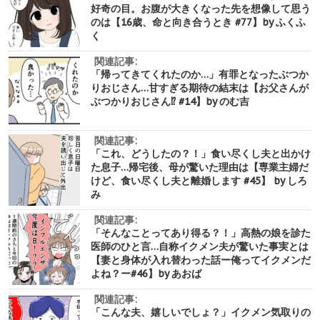
好奇の目。お腹が大きくなった先を想像して思う
のは【16歳、命と向き合うとき #77】by ふくふ
く
関連記事:
「帰ってきてくれたのか…」有罪となったぶつか
りおじさん…甘すぎる期待の結末は【お父さんが
ぶつかりおじさん⁉︎ #14】by のむ吉
関連記事:
「これ、どうしたの？！」食い尽くし夫と出かけ
た息子…帰宅後、母が驚いた理由は【専業主婦だ
けど、食い尽くし夫と離婚します #45】 by しろ
み
関連記事:
「そんなことってあり得る？！」高熱の娘を診た
医師のひと言…自称イクメン夫が驚いた事実とは
【妻と身体が入れ替わった話ー俺ってイクメンだ
よね？ー#46】by あおば
関連記事:
「こんな夫、嬉しいでしょ？」イクメン気取りの