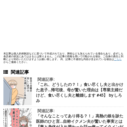
本記事は個人的体験談などに基づいて作成されており、脚色なども加えられている場合もあり、必ずしも
各読者の状況にあてはまるとは限りません。この記事の情報を用いて行動される場合、ご自身の責任と判
断により対応いただけますようお願い致します。 尚、記事に不適切な内容が含まれている場合は
こちら
からご連絡ください。
関連記事
関連記事:
「これ、どうしたの？！」食い尽くし夫と出かけ
た息子…帰宅後、母が驚いた理由は【専業主婦だ
けど、食い尽くし夫と離婚します #45】 by しろ
み
関連記事:
「そんなことってあり得る？！」高熱の娘を診た
医師のひと言…自称イクメン夫が驚いた事実とは
【妻と身体が入れ替わった話ー俺ってイクメンだ