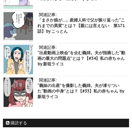
関連記事:
「まさか娘が…」産婦人科で父が振り返った“こ
れまでの異変”とは？【親には言えない 第171
話】by こっとん
関連記事:
“出産動画上映会”を企む義姉。夫が指摘した“動
画の最大の問題点”とは？【#34】私の赤ちゃん
by 新垣ライコ
関連記事:
“義妹の出産”を撮影した義姉。夫が凍りつい
た“動画の中身”とは？【#33】私の赤ちゃん by
新垣ライコ
購読する