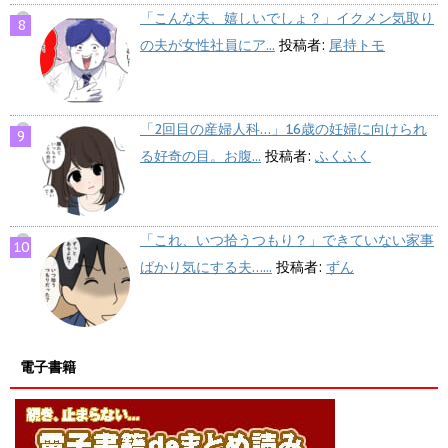
「こんな夫、嬉しいでしょ？」イクメン気取り
の夫が女性社員にア...
投稿者:
尾持トモ
「2回目の産婦人科…」16歳の妊婦に向けられ
る好奇の目。お腹...
投稿者:
ふくふく
「これ、いつ拾うつもり？」できていない家事
ばかり気にする夫…...
投稿者:
ずん
電子書籍