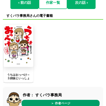
‹ 前の話
作家一覧
次の話 ›
すくパラ事務局さんの電子書籍
うちはおっぺけ～
３姉妹といっしょ
作者：
すくパラ事務局
＞ 作者ページ