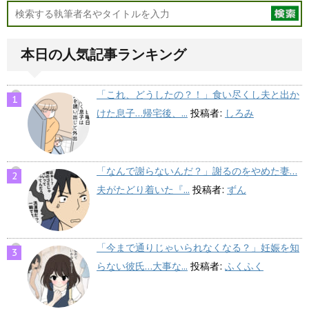
本日の人気記事ランキング
「これ、どうしたの？！」食い尽くし夫と出か
けた息子…帰宅後、...
投稿者:
しろみ
「なんで謝らないんだ？」謝るのをやめた妻…
夫がたどり着いた『...
投稿者:
ずん
「今まで通りじゃいられなくなる？」妊娠を知
らない彼氏…大事な...
投稿者:
ふくふく