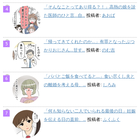
「そんなことってあり得る？！」高熱の娘を診
た医師のひと言…自...
投稿者:
あおば
「帰ってきてくれたのか…」有罪となったぶつ
かりおじさん…甘す...
投稿者:
のむ吉
「パパとご飯を食べてると…」食い尽くし夫と
の離婚を考える母、...
投稿者:
しろみ
「何も知らない二人でいられる最後の日」妊娠
を伝える日の直前、...
投稿者:
ふくふく