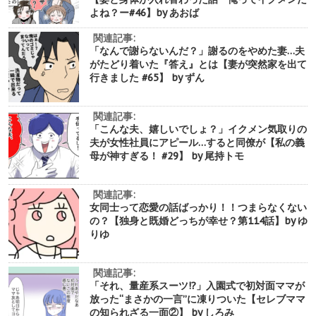
よね？ー#46】by あおば
関連記事:
「なんで謝らないんだ？」謝るのをやめた妻…夫
がたどり着いた『答え』とは【妻が突然家を出て
行きました #65】 by ずん
関連記事:
「こんな夫、嬉しいでしょ？」イクメン気取りの
夫が女性社員にアピール…すると同僚が【私の義
母が神すぎる！ #29】 by 尾持トモ
関連記事:
女同士って恋愛の話ばっかり！！つまらなくない
の？【独身と既婚どっちが幸せ？第114話】by ゆ
りゆ
関連記事:
「それ、量産系スーツ!?」入園式で初対面ママが
放った“まさかの一言”に凍りついた【セレブママ
の知られざる一面②】 by しろみ