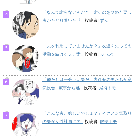
「なんで謝らないんだ？」謝るのをやめた妻…
夫がたどり着いた『...
投稿者:
ずん
「夫を利用していませんか？」友達を失っても
活動を続ける夫。妻...
投稿者:
ぷっぷ
「俺たちは十分いい夫だ」妻任せの男たちが意
気投合…家事から逃...
投稿者:
尾持トモ
「こんな夫、嬉しいでしょ？」イクメン気取り
の夫が女性社員にア...
投稿者:
尾持トモ