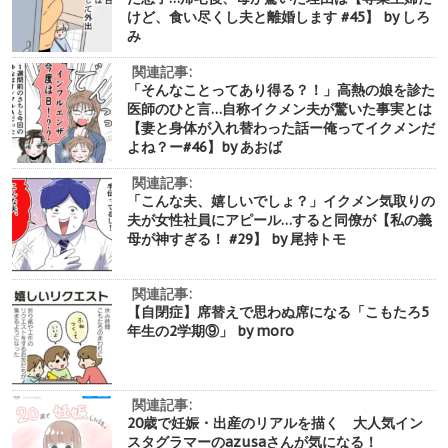
けど、食い尽くし夫と離婚します #45】 by しろ
み
関連記事:
「そんなことってあり得る？！」高熱の娘を診た
医師のひと言…自称イクメン夫が驚いた事実とは
【妻と身体が入れ替わった話ー俺ってイクメンだ
よね？ー#46】by あおば
関連記事:
「こんな夫、嬉しいでしょ？」イクメン気取りの
夫が女性社員にアピール…すると同僚が【私の義
母が神すぎる！ #29】 by 尾持トモ
関連記事:
【自閉症】席替えで思わぬ席になる「こもたろ5
年生の2学期⑨」 by moro
関連記事:
20歳で妊娠・出産のリアルを描く 大人気イン
スタグラマーのazusaさんが気になる！