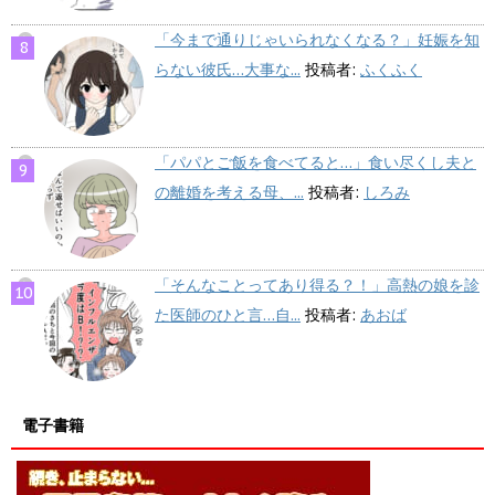
「今まで通りじゃいられなくなる？」妊娠を知
らない彼氏…大事な...
投稿者:
ふくふく
「パパとご飯を食べてると…」食い尽くし夫と
の離婚を考える母、...
投稿者:
しろみ
「そんなことってあり得る？！」高熱の娘を診
た医師のひと言…自...
投稿者:
あおば
電子書籍