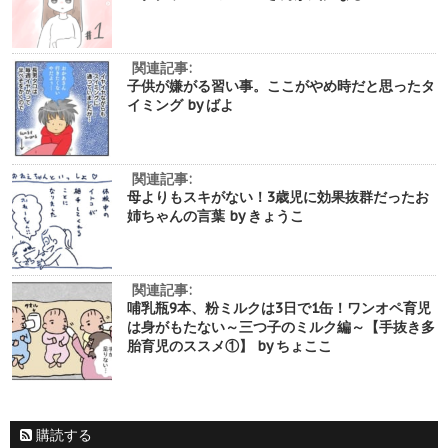
関連記事:
子供が嫌がる習い事。ここがやめ時だと思ったタ
イミング by ばよ
関連記事:
母よりもスキがない！3歳児に効果抜群だったお
姉ちゃんの言葉 by きょうこ
関連記事:
哺乳瓶9本、粉ミルクは3日で1缶！ワンオペ育児
は身がもたない～三つ子のミルク編～【手抜き多
胎育児のススメ①】 by ちょここ
購読する