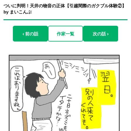
ついに判明！天井の物音の正体【引越間際のガクブル体験②】
by まいこんぶ
‹ 前の話
作家一覧
次の話 ›