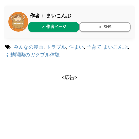
作者：
まいこんぶ
＞ 作者ページ
＞ SNS
みんなの漫画
,
トラブル
,
住まい
,
子育て
まいこんぶ
,
引越間際のガクブル体験
<広告>