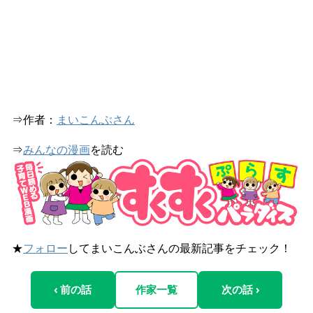
⇒作者：
まいこんぶさん
⇒
みんなの漫画
を読む
★
フォロー
してまいこんぶさんの最新記事をチェック！
‹ 前の話
作家一覧
次の話 ›