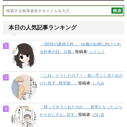
本日の人気記事ランキング
「2回目の産婦人科…」16歳の妊婦に向けられ
る好奇の目。お腹...
投稿者:
ふくふく
「これ、どうしたの？！」食い尽くし夫と出か
けた息子…帰宅後、...
投稿者:
しろみ
「帰ってきてくれたのか…」有罪となったぶつ
かりおじさん…甘す...
投稿者:
のむ吉