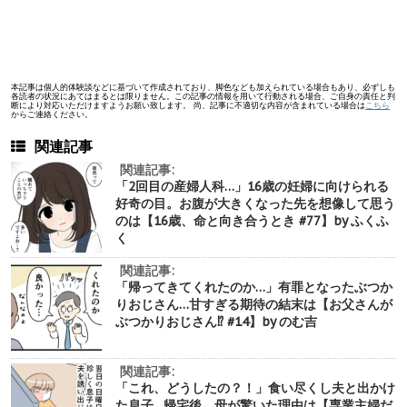
本記事は個人的体験談などに基づいて作成されており、脚色なども加えられている場合もあり、必ずしも
各読者の状況にあてはまるとは限りません。この記事の情報を用いて行動される場合、ご自身の責任と判
断により対応いただけますようお願い致します。 尚、記事に不適切な内容が含まれている場合は
こちら
からご連絡ください。
関連記事
関連記事:
「2回目の産婦人科…」16歳の妊婦に向けられる
好奇の目。お腹が大きくなった先を想像して思う
のは【16歳、命と向き合うとき #77】by ふくふ
く
関連記事:
「帰ってきてくれたのか…」有罪となったぶつか
りおじさん…甘すぎる期待の結末は【お父さんが
ぶつかりおじさん⁉︎ #14】by のむ吉
関連記事:
「これ、どうしたの？！」食い尽くし夫と出かけ
た息子…帰宅後、母が驚いた理由は【専業主婦だ