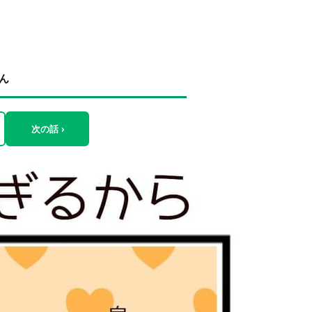
ん
次の話 ›