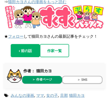
⇒
猫田カヨさんの漫画をもっと読む
★
フォロー
して猫田カヨさんの最新記事をチェック！
‹ 前の話
作家一覧
作者：
猫田カヨ
＞ 作者ページ
＞ SNS
みんなの漫画
,
ママ
,
女の子
,
旦那
猫田カヨ