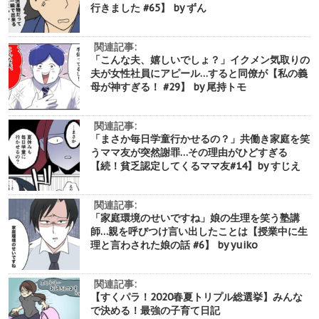
行きました #65】 by ずん
関連記事:
「こんな夫、嬉しいでしょ？」イクメン気取りの
夫が女性社員にアピール…すると同僚が【私の義
母が神すぎる！ #29】 by 尾持トモ
関連記事:
「まさか毎日学童行かせるの？」共働き家庭を笑
うママ友が突然謝罪…その理由がひどすぎる
【続！貧乏認定してくるママ友#14】by すじえ
関連記事:
「家庭環境のせいですね」娘の生理を笑う塾講
師…親を呼びつけ言い出したことは【授業中に生
理と言わされた娘の話 #6】 by yuiko
関連記事:
【すくパラ！2020春夏トリプル総選挙】みんな
で決める！最強の子育て日記