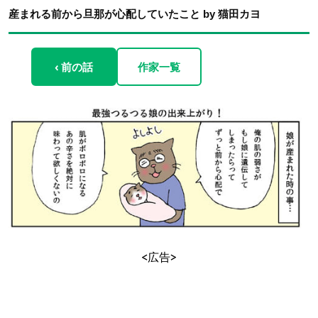
産まれる前から旦那が心配していたこと by 猫田カヨ
‹ 前の話
作家一覧
<広告>