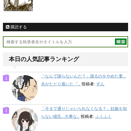
購読する
本日の人気記事ランキング
「なんで謝らないんだ？」謝るのをやめた妻…
夫がたどり着いた『...
投稿者:
ずん
「今まで通りじゃいられなくなる？」妊娠を知
らない彼氏…大事な...
投稿者:
ふくふく