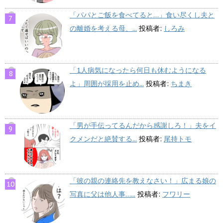
「パパとご飯を食べてると…」食い尽くし夫と
の離婚を考える母、...
投稿者:
しろみ
「1人病気になったら何日も休むようになる
よ」周囲が採用を止め...
投稿者:
ちまき
「男が手伝ってるんだから感謝しろ！」夫をイ
クメンだと絶賛する...
投稿者:
尾持トモ
「彼の親の連絡先を教えなさい！」広まる娘の
写真に父は他人事…...
投稿者:
フワリー