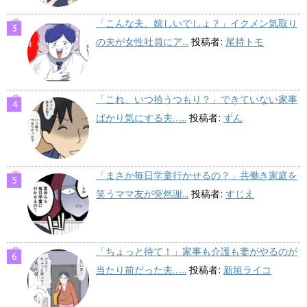
「こんな夫、嬉しいでしょ？」イクメン気取り
の夫が女性社員にア...
投稿者:
尾持トモ
「これ、いつ拾うつもり？」できていない家事
ばかり気にする夫…...
投稿者:
ずん
「まさか毎日学童行かせるの？」共働き家庭を
笑うママ友が突然謝...
投稿者:
すじえ
「ちょっと待て！」家事も介護も妻がやるのが
当たり前だった夫…...
投稿者:
新垣ライコ