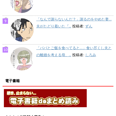
「なんで謝らないんだ？」謝るのをやめた妻…
夫がたどり着いた『...
投稿者:
ずん
「パパとご飯を食べてると…」食い尽くし夫と
の離婚を考える母、...
投稿者:
しろみ
電子書籍