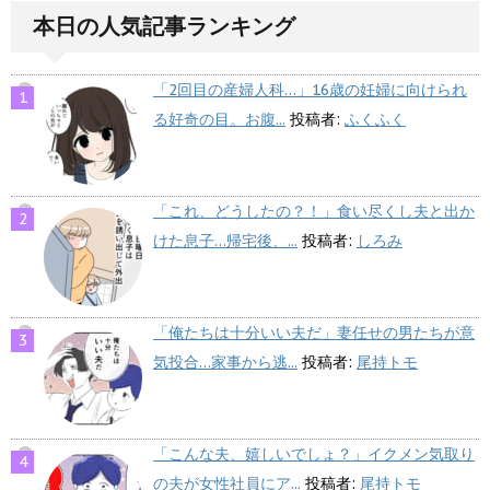
本日の人気記事ランキング
「2回目の産婦人科…」16歳の妊婦に向けられ
る好奇の目。お腹...
投稿者:
ふくふく
「これ、どうしたの？！」食い尽くし夫と出か
けた息子…帰宅後、...
投稿者:
しろみ
「俺たちは十分いい夫だ」妻任せの男たちが意
気投合…家事から逃...
投稿者:
尾持トモ
「こんな夫、嬉しいでしょ？」イクメン気取り
の夫が女性社員にア...
投稿者:
尾持トモ