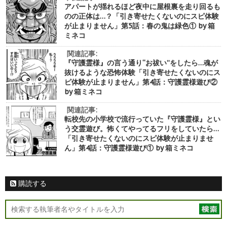
アパートが揺れるほど夜中に屋根裏を走り回るも
のの正体は…？「引き寄せたくないのにスピ体験
が止まりません」第5話：春の鬼は緑色① by 箱
ミネコ
関連記事:
『守護霊様』の言う通り“お祓い”をしたら…魂が
抜けるような恐怖体験「引き寄せたくないのにス
ピ体験が止まりません」第4話：守護霊様遊び②
by 箱ミネコ
関連記事:
転校先の小学校で流行っていた『守護霊様』とい
う交霊遊び。怖くてやってるフリをしていたら…
「引き寄せたくないのにスピ体験が止まりませ
ん」第4話：守護霊様遊び① by 箱ミネコ
購読する