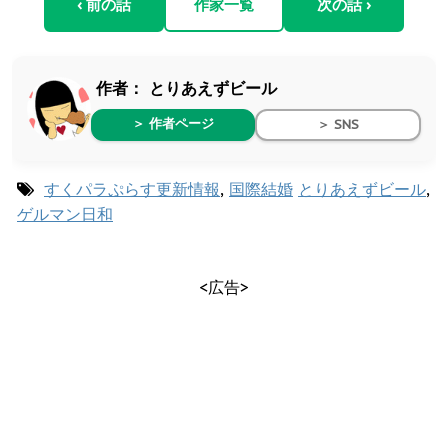
‹ 前の話
作家一覧
次の話 ›
作者：
とりあえずビール
＞ 作者ページ
＞ SNS
すくパラぷらす更新情報
,
国際結婚
とりあえずビール
,
ゲルマン日和
<広告>