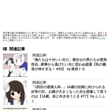
本記事は個人的体験談などに基づいて作成されており、脚色なども加えられている場合もあり、必ずしも
各読者の状況にあてはまるとは限りません。この記事の情報を用いて行動される場合、ご自身の責任と判
断により対応いただけますようお願い致します。 尚、記事に不適切な内容が含まれている場合は
こちら
からご連絡ください。
関連記事
関連記事:
「俺たちは十分いい夫だ」妻任せの男たちが意気
投合…家事から逃げたい夫に思わぬ提案【私の義
母が神すぎる！ #30】 by 尾持トモ
関連記事:
「2回目の産婦人科…」16歳の妊婦に向けられる
好奇の目。お腹が大きくなった先を想像して思う
のは【16歳、命と向き合うとき #77】by ふくふ
く
関連記事: