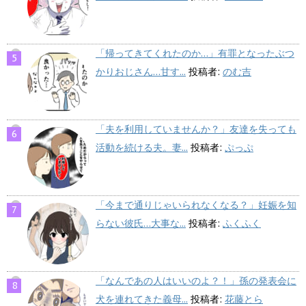
「帰ってきてくれたのか…」有罪となったぶつ
かりおじさん…甘す...
投稿者:
のむ吉
「夫を利用していませんか？」友達を失っても
活動を続ける夫。妻...
投稿者:
ぷっぷ
「今まで通りじゃいられなくなる？」妊娠を知
らない彼氏…大事な...
投稿者:
ふくふく
「なんであの人はいいのよ？！」孫の発表会に
犬を連れてきた義母...
投稿者:
花藤とら