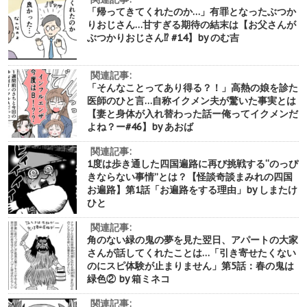
「帰ってきてくれたのか…」有罪となったぶつか
りおじさん…甘すぎる期待の結末は【お父さんが
ぶつかりおじさん⁉︎ #14】by のむ吉
関連記事:
「そんなことってあり得る？！」高熱の娘を診た
医師のひと言…自称イクメン夫が驚いた事実とは
【妻と身体が入れ替わった話ー俺ってイクメンだ
よね？ー#46】by あおば
関連記事:
1度は歩き通した四国遍路に再び挑戦する“のっぴ
きならない事情”とは？【怪談奇談まみれの四国
お遍路】第1話「お遍路をする理由」by しまたけ
ひと
関連記事:
角のない緑の鬼の夢を見た翌日、アパートの大家
さんが話してくれたことは…「引き寄せたくない
のにスピ体験が止まりません」第5話：春の鬼は
緑色② by 箱ミネコ
関連記事: