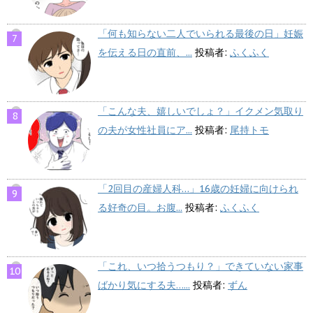
「何も知らない二人でいられる最後の日」妊娠
を伝える日の直前、...
投稿者:
ふくふく
「こんな夫、嬉しいでしょ？」イクメン気取り
の夫が女性社員にア...
投稿者:
尾持トモ
「2回目の産婦人科…」16歳の妊婦に向けられ
る好奇の目。お腹...
投稿者:
ふくふく
「これ、いつ拾うつもり？」できていない家事
ばかり気にする夫…...
投稿者:
ずん