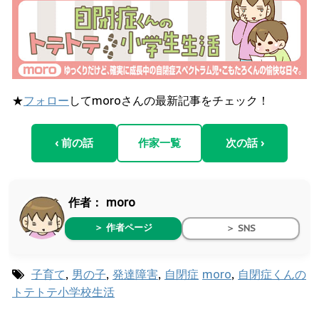
★
フォロー
してmoroさんの最新記事をチェック！
‹ 前の話
作家一覧
次の話 ›
作者：
moro
＞ 作者ページ
＞ SNS
子育て
,
男の子
,
発達障害
,
自閉症
moro
,
自閉症くんの
トテトテ小学校生活