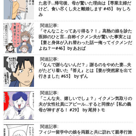
た息子…帰宅後、母が驚いた理由は【専業主婦だ
けど、食い尽くし夫と離婚します #45】 by しろ
み
関連記事:
「そんなことってあり得る？！」高熱の娘を診た
医師のひと言…自称イクメン夫が驚いた事実とは
【妻と身体が入れ替わった話ー俺ってイクメンだ
よね？ー#46】by あおば
関連記事:
「なんで謝らないんだ？」謝るのをやめた妻…夫
がたどり着いた『答え』とは【妻が突然家を出て
行きました #65】 by ずん
関連記事:
「こんな夫、嬉しいでしょ？」イクメン気取りの
夫が女性社員にアピール…すると同僚が【私の義
母が神すぎる！ #29】 by 尾持トモ
関連記事:
フィジー留学中の娘を両親と共に訪れて親孝行旅