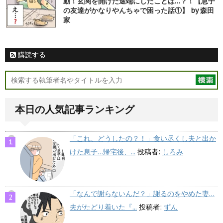
動！玄関を開けた途端にしたことは…？！【息子
の友達がかなりやんちゃで困った話①】 by 森田
家
購読する
本日の人気記事ランキング
「これ、どうしたの？！」食い尽くし夫と出か
けた息子…帰宅後、...
投稿者:
しろみ
「なんで謝らないんだ？」謝るのをやめた妻…
夫がたどり着いた『...
投稿者:
ずん