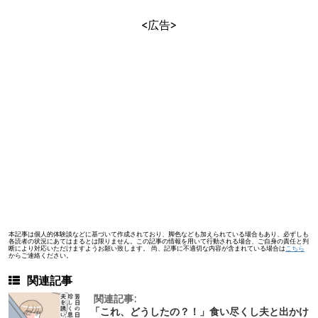
<広告>
本記事は個人的体験談などに基づいて作成されており、脚色なども加えられている場合もあり、必ずしも
各読者の状況にあてはまるとは限りません。この記事の情報を用いて行動される場合、ご自身の責任と判
断により対応いただけますようお願い致します。 尚、記事に不適切な内容が含まれている場合は
こちら
からご連絡ください。
関連記事
関連記事:
「これ、どうしたの？！」食い尽くし夫と出かけ