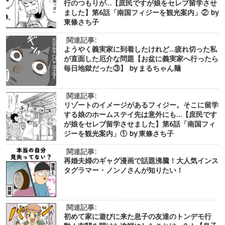
行のつもりが…【庶民ですが娘をセレブ留学させ
ました】第6話「南国フィジーを観光案内」② by
東條さち子
関連記事:
ようやく義実家に到着したけれど…疲れ切った私
が直面した厄介な問題【お盆に義実家へ行ったら
毎日地獄だった③】 by まるちゃん麺
関連記事:
リゾートのイメージがあるフィジー。そこに留学
する娘のホームステイ先は意外にも…【庶民です
が娘をセレブ留学させました】第6話「南国フィ
ジーを観光案内」① by 東條さち子
関連記事:
再婚夫婦のギャグ漫画で話題沸騰！大人気インス
タグラマー・ノンノさんが知りたい！
関連記事:
初めて家に遊びに来た息子の友達のトンデモ行