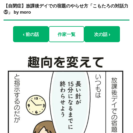
【自閉症】放課後デイでの宿題のやらせ方「こもたろの対話力
⑤」 by moro
‹ 前の話
作家一覧
次の話 ›