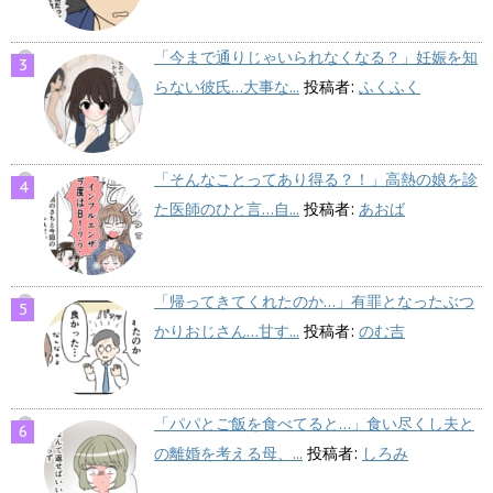
「今まで通りじゃいられなくなる？」妊娠を知
らない彼氏…大事な...
投稿者:
ふくふく
「そんなことってあり得る？！」高熱の娘を診
た医師のひと言…自...
投稿者:
あおば
「帰ってきてくれたのか…」有罪となったぶつ
かりおじさん…甘す...
投稿者:
のむ吉
「パパとご飯を食べてると…」食い尽くし夫と
の離婚を考える母、...
投稿者:
しろみ