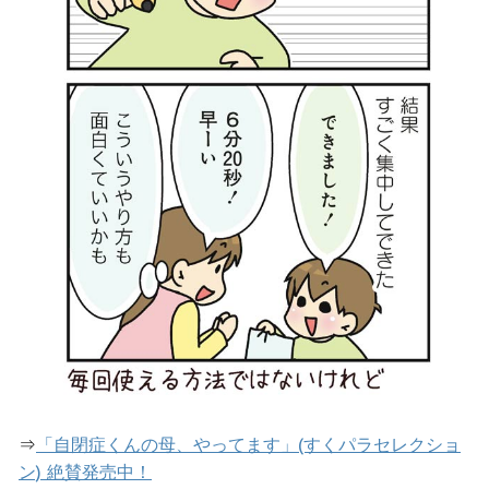
⇒
「自閉症くんの母、やってます」(すくパラセレクショ
ン) 絶賛発売中！