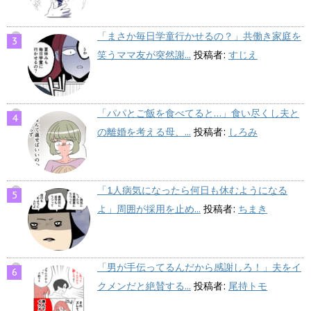
「まさか毎日学童行かせるの？」共働き家庭を
笑うママ友が突然謝...
投稿者:
すじえ
「パパとご飯を食べてると…」食い尽くし夫と
の離婚を考える母、...
投稿者:
しろみ
「1人病気になったら何日も休むようになる
よ」周囲が採用を止め...
投稿者:
ちまき
「男が手伝ってるんだから感謝しろ！」夫をイ
クメンだと絶賛する...
投稿者:
尾持トモ