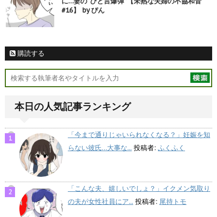
に…妻の“ひと言爆弾”【未熟な夫婦の不協和音
#16】 by ぴん
購読する
本日の人気記事ランキング
「今まで通りじゃいられなくなる？」妊娠を知
らない彼氏…大事な...
投稿者:
ふくふく
「こんな夫、嬉しいでしょ？」イクメン気取り
の夫が女性社員にア...
投稿者:
尾持トモ