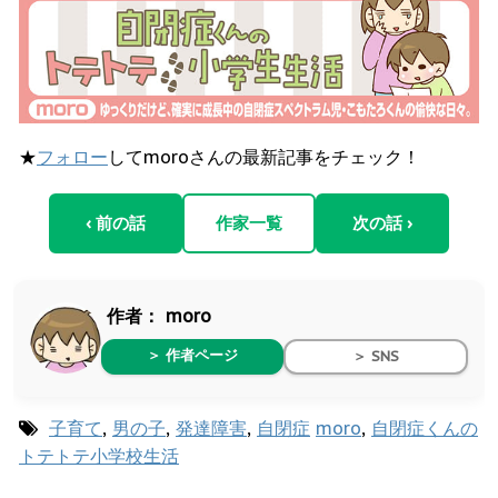
★
フォロー
してmoroさんの最新記事をチェック！
‹ 前の話
作家一覧
次の話 ›
作者：
moro
＞ 作者ページ
＞ SNS
子育て
,
男の子
,
発達障害
,
自閉症
moro
,
自閉症くんの
トテトテ小学校生活