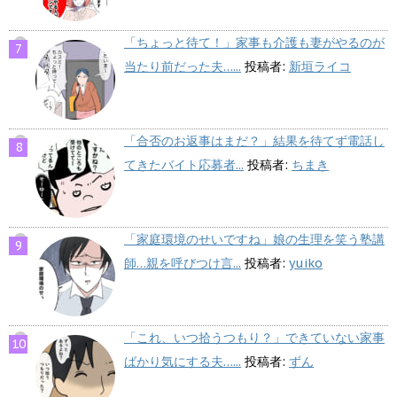
「ちょっと待て！」家事も介護も妻がやるのが
当たり前だった夫…...
投稿者:
新垣ライコ
「合否のお返事はまだ？」結果を待てず電話し
てきたバイト応募者...
投稿者:
ちまき
「家庭環境のせいですね」娘の生理を笑う塾講
師…親を呼びつけ言...
投稿者:
yuiko
「これ、いつ拾うつもり？」できていない家事
ばかり気にする夫…...
投稿者:
ずん