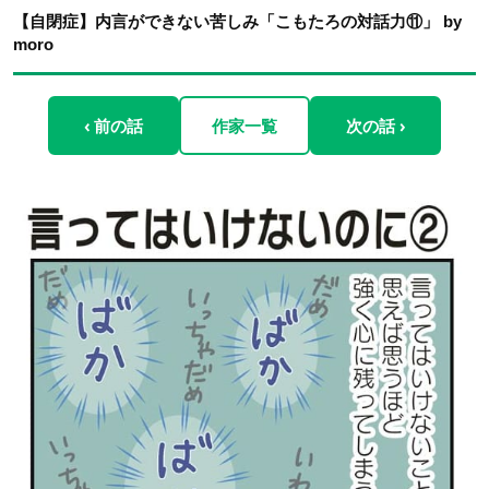
【自閉症】内言ができない苦しみ「こもたろの対話力⑪」 by
moro
‹ 前の話
作家一覧
次の話 ›