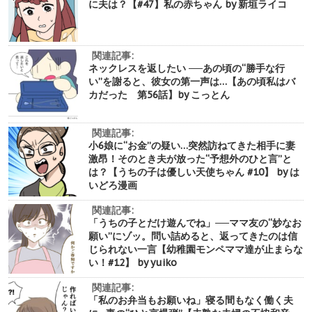
に夫は？【#47】私の赤ちゃん by 新垣ライコ
関連記事:
ネックレスを返したい ──あの頃の“勝手な行
い”を謝ると、彼女の第一声は…【あの頃私はバ
カだった 第56話】by こっとん
関連記事:
小6娘に“お金”の疑い…突然訪ねてきた相手に妻
激昂！そのとき夫が放った“予想外のひと言”と
は？【うちの子は優しい天使ちゃん #10】 by は
いどろ漫画
関連記事:
「うちの子とだけ遊んでね」──ママ友の“妙なお
願い”にゾッ。問い詰めると、返ってきたのは信
じられない一言【幼稚園モンペママ達が止まらな
い！#12】 by yuiko
関連記事:
「私のお弁当もお願いね」寝る間もなく働く夫