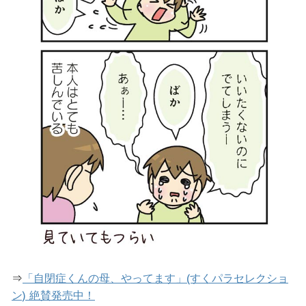
⇒
「自閉症くんの母、やってます」(すくパラセレクショ
ン) 絶賛発売中！