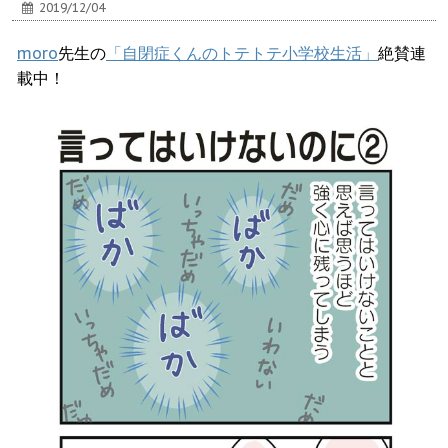
2019/12/04
moro
先生の
「自閉症くんのトテトテ小学校生活」
絶賛連
載中！