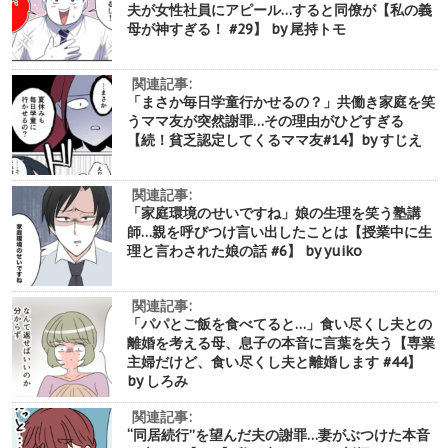
夫が女性社員にアピール…すると同僚が【私の義
母が神すぎる！ #29】 by 尾持トモ
関連記事:
「まさか毎日学童行かせるの？」共働き家庭を笑
うママ友が突然謝罪…その理由がひどすぎる
【続！貧乏認定してくるママ友#14】by すじえ
関連記事:
「家庭環境のせいですね」娘の生理を笑う塾講
師…親を呼びつけ言い出したことは【授業中に生
理と言わされた娘の話 #6】 by yuiko
関連記事:
「パパとご飯を食べてると…」食い尽くし夫との
離婚を考える母、息子の本音に言葉を失う【専業
主婦だけど、食い尽くし夫と離婚します #44】
by しろみ
関連記事:
“同居続行”を望んだ夫の謝罪…妻がぶつけた本音