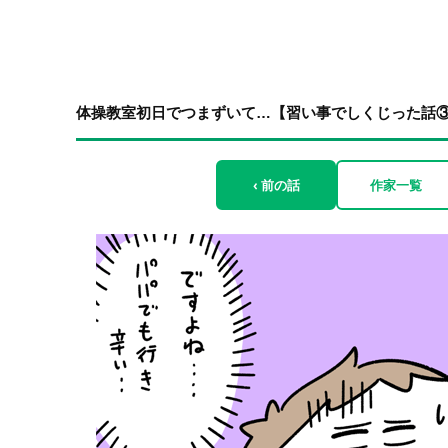
体操教室初日でつまずいて…【習い事でしくじった話③】
‹ 前の話
作家一覧