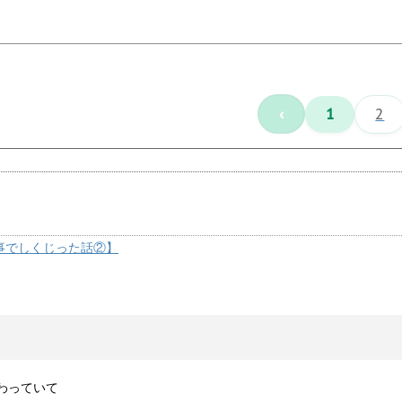
‹
1
2
事でしくじった話②】
わっていて