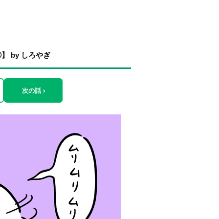
 by しろやぎ
次の話 ›