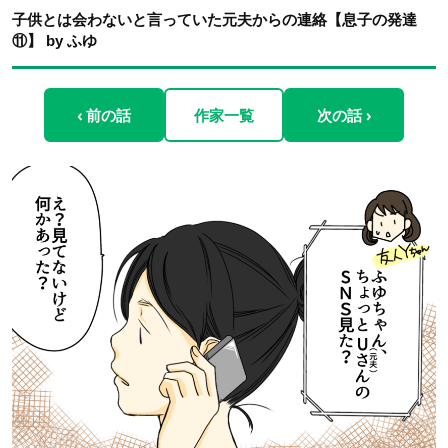
子供とは会わないと言っていた元夫からの連絡【息子の発達
⑪】 by ふゆ
‹ 前の話
作家一覧
次の話 ›