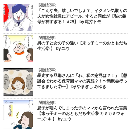
関連記事:
「こんな夫、嬉しいでしょ？」イクメン気取りの
夫が女性社員にアピール…すると同僚が【私の義
母が神すぎる！ #29】 by 尾持トモ
関連記事:
男の子と女の子の違い【末っ子ミーのおともだち
生活⑰ 】 by ユウ
関連記事:
暴走する旦那さんに「わ、私の意見は？！」【懇
談会でわかる保育園ママの実態？！〜懇親会行っ
てきました⑦〜】 by やまぎし みゆき
関連記事:
息子が噛んでしまった子のママから言われた言葉
【末っ子ミーのおともだち生活⑯ カミカミウォ
ーズ~4~】 by ユウ