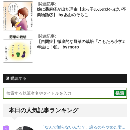
関連記事:
娘に蕁麻疹が出た理由【末っ子ルルのおっぱい卒
業物語⑦】 by あおのそらこ
関連記事:
【自閉症】徹底的な野菜の栽培「こもたろ小学2
年生に！⑪」 by moro
購読する
本日の人気記事ランキング
「なんで謝らないんだ？」謝るのをやめた妻…