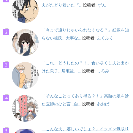
夫がたどり着いた『...
投稿者:
ずん
「今まで通りじゃいられなくなる？」妊娠を知
らない彼氏…大事な...
投稿者:
ふくふく
「これ、どうしたの？！」食い尽くし夫と出か
けた息子…帰宅後、...
投稿者:
しろみ
「そんなことってあり得る？！」高熱の娘を診
た医師のひと言…自...
投稿者:
あおば
「こんな夫、嬉しいでしょ？」イクメン気取り