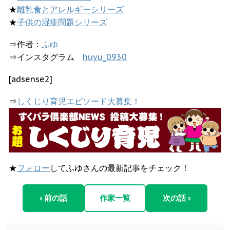
★
離乳食とアレルギーシリーズ
★
子供の湿疹問題シリーズ
⇒作者：
ふゆ
⇒インスタグラム
huyu_0930
[adsense2]
⇒
しくじり育児エピソード大募集！
★
フォロー
してふゆさんの最新記事をチェック！
‹ 前の話
作家一覧
次の話 ›