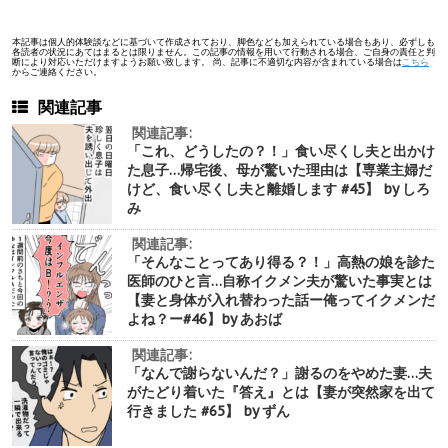
本記事は個人的体験談などに基づいて作成されており、脚色なども加えられている場合もあり、必ずしも
各読者の状況にあてはまるとは限りません。この記事の情報を用いて行動される場合、ご自身の責任と判
断により対応いただけますようお願い致します。 尚、記事に不適切な内容が含まれている場合は
こちら
からご連絡ください。
関連記事
関連記事:
「これ、どうしたの？！」食い尽くし夫と出かけ
た息子…帰宅後、母が驚いた理由は【専業主婦だ
けど、食い尽くし夫と離婚します #45】 by しろ
み
関連記事:
「そんなことってあり得る？！」高熱の娘を診た
医師のひと言…自称イクメン夫が驚いた事実とは
【妻と身体が入れ替わった話ー俺ってイクメンだ
よね？ー#46】by あおば
関連記事:
「なんで謝らないんだ？」謝るのをやめた妻…夫
がたどり着いた『答え』とは【妻が突然家を出て
行きました #65】 by ずん