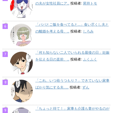
の夫が女性社員にア...
投稿者:
尾持トモ
「パパとご飯を食べてると…」食い尽くし夫と
の離婚を考える母、...
投稿者:
しろみ
「何も知らない二人でいられる最後の日」妊娠
を伝える日の直前、...
投稿者:
ふくふく
「これ、いつ拾うつもり？」できていない家事
ばかり気にする夫…...
投稿者:
ずん
「ちょっと待て！」家事も介護も妻がやるのが