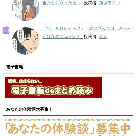
当たり前だった夫…...
投稿者:
新垣ライコ
「で、それいくら？」一緒に喜んでほしかった
だけなのに…ハンド...
投稿者:
ずん
電子書籍
あなたの体験談大募集！