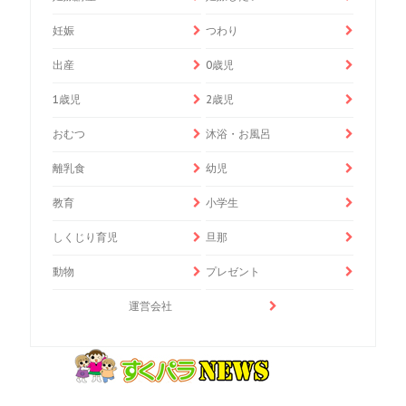
妊娠
つわり
出産
0歳児
1歳児
2歳児
おむつ
沐浴・お風呂
離乳食
幼児
教育
小学生
しくじり育児
旦那
動物
プレゼント
運営会社