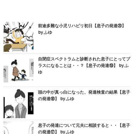
前途多難な小児リハビリ初日【息子の発達⑳】
by ふゆ
自閉症スペクトラムと診断された息子にとってプ
ラスになることは・・？【息子の発達⑲】 by ふ
ゆ
頭の中が真っ白になった、発達検査の結果【息子
の発達⑱】 by ふゆ
息子の発達について元夫に相談すると・・【息子
の発達⑰】 by ふゆ