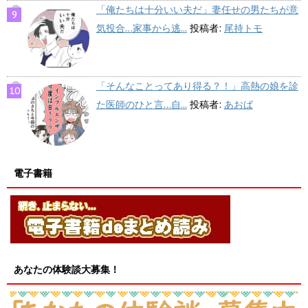
「俺たちは十分いい夫だ」妻任せの男たちが意
気投合…家事から逃...
投稿者:
尾持トモ
「そんなことってあり得る？！」高熱の娘を診
た医師のひと言…自...
投稿者:
あおば
電子書籍
あなたの体験談大募集！