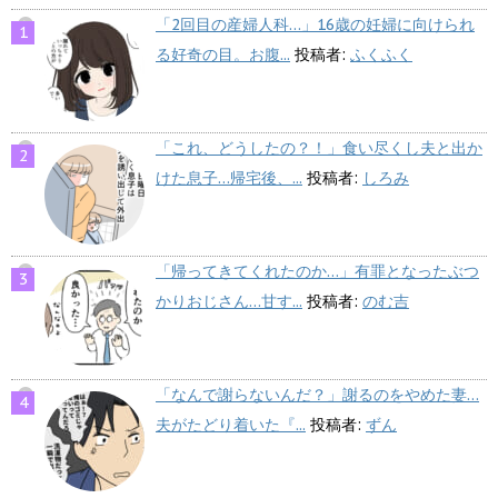
「2回目の産婦人科…」16歳の妊婦に向けられ
る好奇の目。お腹...
投稿者:
ふくふく
「これ、どうしたの？！」食い尽くし夫と出か
けた息子…帰宅後、...
投稿者:
しろみ
「帰ってきてくれたのか…」有罪となったぶつ
かりおじさん…甘す...
投稿者:
のむ吉
「なんで謝らないんだ？」謝るのをやめた妻…
夫がたどり着いた『...
投稿者:
ずん