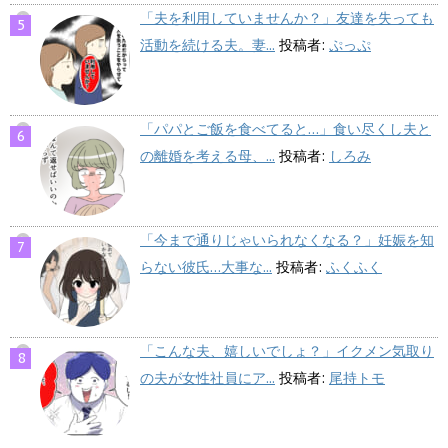
「夫を利用していませんか？」友達を失っても
活動を続ける夫。妻...
投稿者:
ぷっぷ
「パパとご飯を食べてると…」食い尽くし夫と
の離婚を考える母、...
投稿者:
しろみ
「今まで通りじゃいられなくなる？」妊娠を知
らない彼氏…大事な...
投稿者:
ふくふく
「こんな夫、嬉しいでしょ？」イクメン気取り
の夫が女性社員にア...
投稿者:
尾持トモ