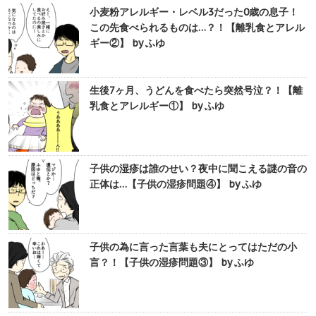
小麦粉アレルギー・レベル3だった0歳の息子！
この先食べられるものは…？！【離乳食とアレル
ギー②】 by ふゆ
生後7ヶ月、うどんを食べたら突然号泣？！【離
乳食とアレルギー①】 by ふゆ
子供の湿疹は誰のせい？夜中に聞こえる謎の音の
正体は…【子供の湿疹問題④】 by ふゆ
子供の為に言った言葉も夫にとってはただの小
言？！【子供の湿疹問題③】 by ふゆ