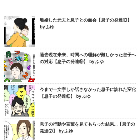
離婚した元夫と息子との面会【息子の発達⑩】
by ふゆ
過去現在未来、時間への理解が難しかった息子へ
の対応【息子の発達⑨】 by ふゆ
今まで一文字しか話さなかった息子に訪れた変化
【息子の発達⑧】 by ふゆ
息子の行動や言葉を見てもらった結果…【息子の
発達⑦】 by ふゆ