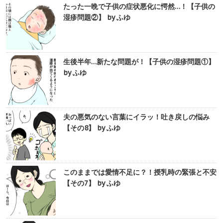
たった一晩で子供の症状悪化に愕然…！【子供の
湿疹問題②】 by ふゆ
生後半年…新たな問題が！【子供の湿疹問題①】
by ふゆ
夫の悪気のない言葉にイラッ！吐き戻しの悩み
【その8】 by ふゆ
このままでは愛情不足に？！授乳時の緊張と不安
【その7】 by ふゆ