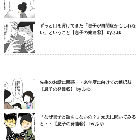
ずっと目を背けてきた「息子が自閉症かもしれな
い」ということ【息子の発達⑯】 by ふゆ
先生のお話に困惑・・来年度に向けての選択肢
【息子の発達⑮】 by ふゆ
「なぜ息子と話をしないの？」元夫に聞いてみる
と・・【息子の発達⑭】 by ふゆ