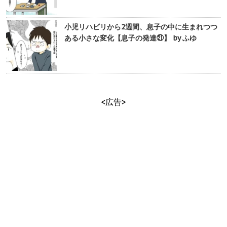
小児リハビリから2週間、息子の中に生まれつつ
ある小さな変化【息子の発達㉑】 by ふゆ
<広告>