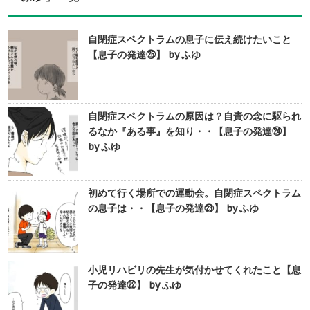
自閉症スペクトラムの息子に伝え続けたいこと
【息子の発達㉕】 by ふゆ
自閉症スペクトラムの原因は？自責の念に駆られ
るなか『ある事』を知り・・【息子の発達㉔】
by ふゆ
初めて行く場所での運動会。自閉症スペクトラム
の息子は・・【息子の発達㉓】 by ふゆ
小児リハビリの先生が気付かせてくれたこと【息
子の発達㉒】 by ふゆ