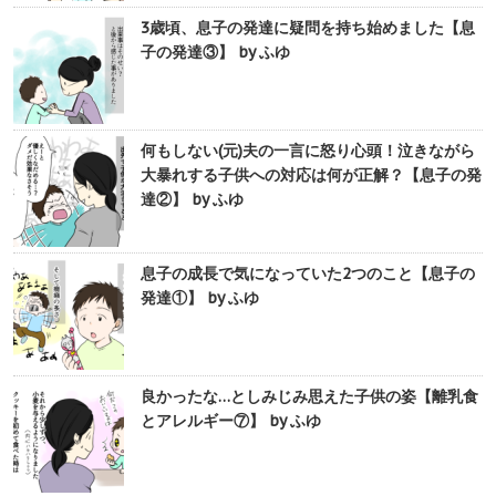
3歳頃、息子の発達に疑問を持ち始めました【息
子の発達③】 by ふゆ
何もしない(元)夫の一言に怒り心頭！泣きながら
大暴れする子供への対応は何が正解？【息子の発
達②】 by ふゆ
息子の成長で気になっていた2つのこと【息子の
発達①】 by ふゆ
良かったな…としみじみ思えた子供の姿【離乳食
とアレルギー⑦】 by ふゆ