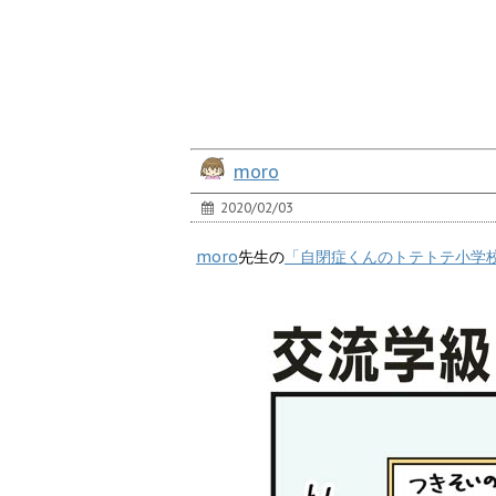
moro
2020/02/03
moro
先生の
「自閉症くんのトテトテ小学