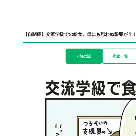
【自閉症】交流学級での給食。母にも思わぬ影響が？！「こ
‹ 前の話
作家一覧