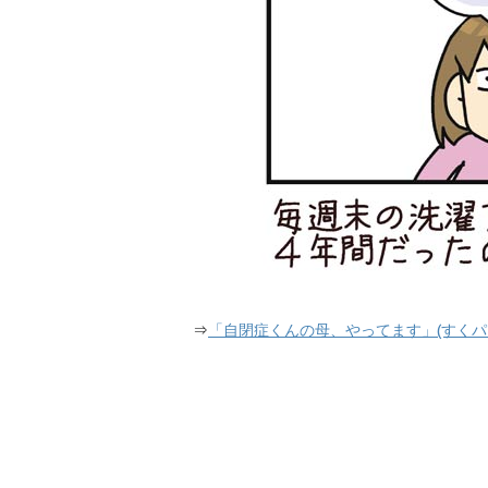
⇒
「自閉症くんの母、やってます」(すくパ