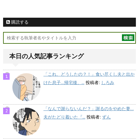
購読する
本日の人気記事ランキング
「これ、どうしたの？！」食い尽くし夫と出か
けた息子…帰宅後、...
投稿者:
しろみ
「なんで謝らないんだ？」謝るのをやめた妻…
夫がたどり着いた『...
投稿者:
ずん