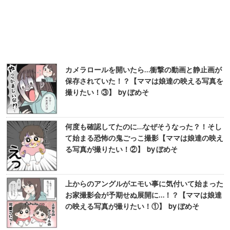
カメラロールを開いたら…衝撃の動画と静止画が
保存されていた！？【ママは娘達の映える写真を
撮りたい！③】 by ぼめそ
何度も確認してたのに…なぜそうなった？！そし
て始まる恐怖の鬼ごっこ撮影【ママは娘達の映え
る写真が撮りたい！②】 by ぼめそ
上からのアングルがエモい事に気付いて始まった
お家撮影会が予期せぬ展開に…！？【ママは娘達
の映える写真が撮りたい！①】 by ぼめそ