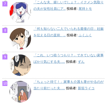
「こんな夫、嬉しいでしょ？」イクメン気取り
の夫が女性社員にア...
投稿者:
尾持トモ
「何も知らない二人でいられる最後の日」妊娠
を伝える日の直前、...
投稿者:
ふくふく
「これ、いつ拾うつもり？」できていない家事
ばかり気にする夫…...
投稿者:
ずん
「ちょっと待て！」家事も介護も妻がやるのが
当たり前だった夫…...
投稿者:
新垣ライコ