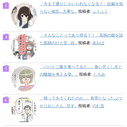
「今まで通りじゃいられなくなる？」妊娠を知
らない彼氏…大事な...
投稿者:
ふくふく
「そんなことってあり得る？！」高熱の娘を診
た医師のひと言…自...
投稿者:
あおば
「パパとご飯を食べてると…」食い尽くし夫と
の離婚を考える母、...
投稿者:
しろみ
「帰ってきてくれたのか…」有罪となったぶつ
かりおじさん…甘す...
投稿者:
のむ吉