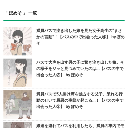
「 ぼめそ 」 一覧
満員バスで泣き出した娘を見た女子高生の“まさ
かの言動”！【バスの中で出会った人④】 by ぼめ
そ
バスで大声を出す男の子に驚き泣き出した娘。そ
の様子をジッと見つめていたのは…【バスの中で
出会った人③】 by ぼめそ
満員バスで3人掛け席を独占する父子。呆れる行
動のせいで最悪の事態が起こる…！【バスの中で
出会った人②】 by ぼめそ
娘達を連れてバスを利用したら、満員の車内でモ