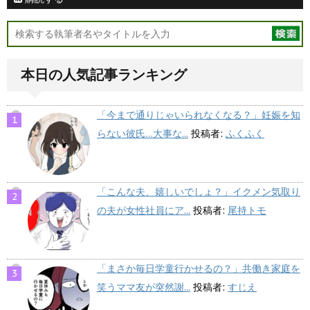
本日の人気記事ランキング
「今まで通りじゃいられなくなる？」妊娠を知
らない彼氏…大事な...
投稿者:
ふくふく
「こんな夫、嬉しいでしょ？」イクメン気取り
の夫が女性社員にア...
投稿者:
尾持トモ
「まさか毎日学童行かせるの？」共働き家庭を
笑うママ友が突然謝...
投稿者:
すじえ