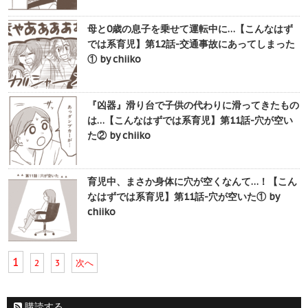
母と0歳の息子を乗せて運転中に…【こんなはず
では系育児】第12話-交通事故にあってしまった
① by chiiko
『凶器』滑り台で子供の代わりに滑ってきたもの
は…【こんなはずでは系育児】第11話-穴が空い
た② by chiiko
育児中、まさか身体に穴が空くなんて…！【こん
なはずでは系育児】第11話-穴が空いた① by
chiiko
1
2
3
次へ
購読する