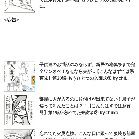
c…
<広告>
子供達のお世話のみならず、新居の地鎮祭まで完
全ワンオペ！なぜなら夫が…【こんなはずでは系
育児】第20話-もうひとつの入園式① by chii…
部屋に人が入るのに片付けが出来てない！息子が
焦って叫んだことは？！【こんなはずでは系育
児】第19話-忘れてた来訪者② by chiiko
忘れてた火災点検。こんな日に限って服装も部屋