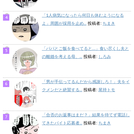
「1人病気になったら何日も休むようになる
よ」周囲が採用を止め...
投稿者:
ちまき
「パパとご飯を食べてると…」食い尽くし夫と
の離婚を考える母、...
投稿者:
しろみ
「男が手伝ってるんだから感謝しろ！」夫をイ
クメンだと絶賛する...
投稿者:
尾持トモ
「合否のお返事はまだ？」結果を待てず電話し
てきたバイト応募者...
投稿者:
ちまき