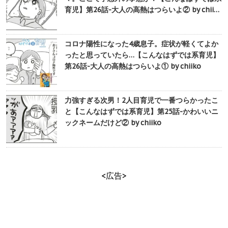
育児】第26話-大人の高熱はつらいよ② by chii…
コロナ陽性になった4歳息子。症状が軽くてよか
ったと思っていたら…【こんなはずでは系育児】
第26話-大人の高熱はつらいよ① by chiiko
力強すぎる次男！2人目育児で一番つらかったこ
と【こんなはずでは系育児】第25話-かわいいニ
ックネームだけど② by chiiko
<広告>