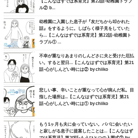
【こんなはずでは系育児】第22話-幼稚園トラブ
ル② b…
幼稚園に入園した息子が『友だちから叩かれた
話』をするように。しばらく様子見をしていた
ら…【こんなはずでは系育児】第22話-幼稚園ト
ラブル① …
不幸が重なりあまりのしんどさに夫と受けた厄払
い。すると翌日…【こんなはずでは系育児】第21
話-心がしんどい時には② by chiiko
悲しい事、辛いことが重なって心が病んだ私。目
指した場所は...【こんなはずでは系育児】第21
話-心がしんどい時には① by chiiko
もう1ヶ月も夫に会っていない。パパに会いたい
と寂しがる息子に提案したことは…【こんなはず
では系育児】第20話-もうひとつの入園式② by