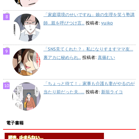
「家庭環境のせいですね」娘の生理を笑う塾講
師…親を呼びつけ言...
投稿者:
yuiko
「SNS見てくれた？」私になりすますママ友…
裏アカに秘められ...
投稿者:
真篠むい
「ちょっと待て！」家事も介護も妻がやるのが
当たり前だった夫…...
投稿者:
新垣ライコ
電子書籍