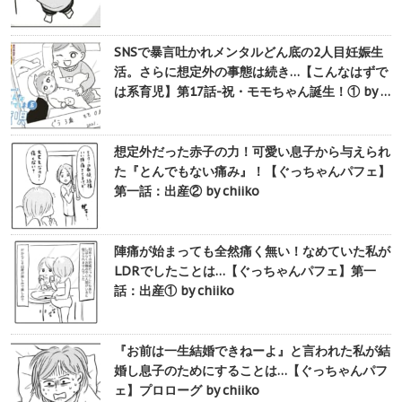
SNSで暴言吐かれメンタルどん底の2人目妊娠生
活。さらに想定外の事態は続き…【こんなはずで
は系育児】第17話-祝・モモちゃん誕生！① by …
想定外だった赤子の力！可愛い息子から与えられ
た『とんでもない痛み』！【ぐっちゃんパフェ】
第一話：出産② by chiiko
陣痛が始まっても全然痛く無い！なめていた私が
LDRでしたことは…【ぐっちゃんパフェ】第一
話：出産① by chiiko
『お前は一生結婚できねーよ』と言われた私が結
婚し息子のためにすることは…【ぐっちゃんパフ
ェ】プロローグ by chiiko