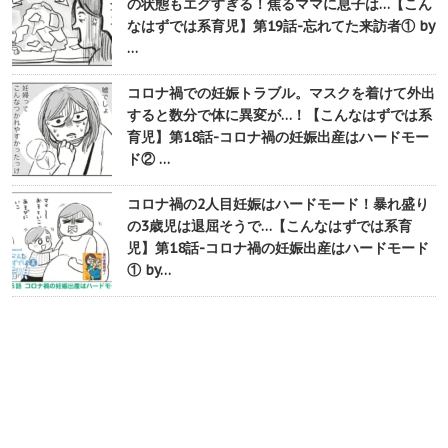
の状態もエグすぎる！焦るママに息子は…【こん
なはずでは系育児】第19話-忘れてた来訪者① by
…
コロナ禍での妊娠トラブル。マスクを着けて外出
すると数分で体に異変が…！【こんなはずでは系
育児】第18話-コロナ禍の妊娠出産はハードモー
ド② …
コロナ禍の2人目妊娠はハードモード！暴れ盛り
の3歳児は退屈そうで…【こんなはずでは系育
児】第18話-コロナ禍の妊娠出産はハードモード
① by…