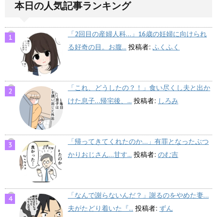
本日の人気記事ランキング
「2回目の産婦人科…」16歳の妊婦に向けられ
る好奇の目。お腹...
投稿者:
ふくふく
「これ、どうしたの？！」食い尽くし夫と出か
けた息子…帰宅後、...
投稿者:
しろみ
「帰ってきてくれたのか…」有罪となったぶつ
かりおじさん…甘す...
投稿者:
のむ吉
「なんで謝らないんだ？」謝るのをやめた妻…
夫がたどり着いた『...
投稿者:
ずん