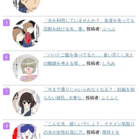
「夫を利用していませんか？」友達を失っても
活動を続ける夫。妻...
投稿者:
ぷっぷ
「パパとご飯を食べてると…」食い尽くし夫と
の離婚を考える母、...
投稿者:
しろみ
「今まで通りじゃいられなくなる？」妊娠を知
らない彼氏…大事な...
投稿者:
ふくふく
「こんな夫、嬉しいでしょ？」イクメン気取り
の夫が女性社員にア...
投稿者:
尾持トモ