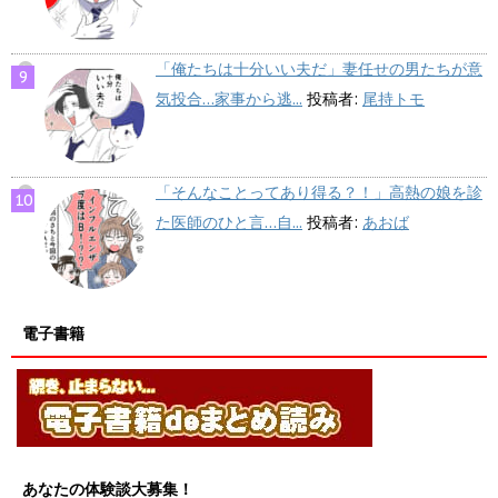
「俺たちは十分いい夫だ」妻任せの男たちが意
気投合…家事から逃...
投稿者:
尾持トモ
「そんなことってあり得る？！」高熱の娘を診
た医師のひと言…自...
投稿者:
あおば
電子書籍
あなたの体験談大募集！