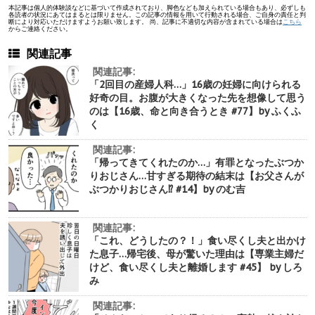
本記事は個人的体験談などに基づいて作成されており、脚色なども加えられている場合もあり、必ずしも
各読者の状況にあてはまるとは限りません。この記事の情報を用いて行動される場合、ご自身の責任と判
断により対応いただけますようお願い致します。 尚、記事に不適切な内容が含まれている場合は
こちら
からご連絡ください。
関連記事
関連記事:
「2回目の産婦人科…」16歳の妊婦に向けられる
好奇の目。お腹が大きくなった先を想像して思う
のは【16歳、命と向き合うとき #77】by ふくふ
く
関連記事:
「帰ってきてくれたのか…」有罪となったぶつか
りおじさん…甘すぎる期待の結末は【お父さんが
ぶつかりおじさん⁉︎ #14】by のむ吉
関連記事:
「これ、どうしたの？！」食い尽くし夫と出かけ
た息子…帰宅後、母が驚いた理由は【専業主婦だ
けど、食い尽くし夫と離婚します #45】 by しろ
み
関連記事: