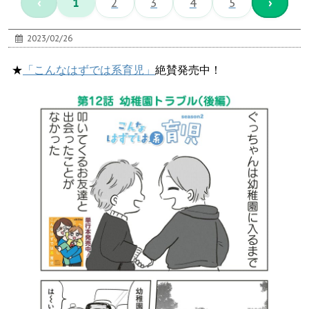
‹
1
2
3
4
5
›
2023/02/26
★
「こんなはずでは系育児」
絶賛発売中！