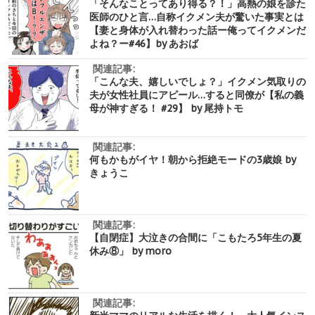
「そんなことってあり得る？！」高熱の娘を診た
医師のひと言…自称イクメン夫が驚いた事実とは
【妻と身体が入れ替わった話ー俺ってイクメンだ
よね？ー#46】by あおば
関連記事:
「こんな夫、嬉しいでしょ？」イクメン気取りの
夫が女性社員にアピール…すると同僚が【私の義
母が神すぎる！ #29】 by 尾持トモ
関連記事:
何もかもがイヤ！朝から拒絶モードの3歳娘 by
きょうこ
関連記事:
【自閉症】大泣きの合間に「こもたろ5年生の夏
休み⑧」 by moro
関連記事: