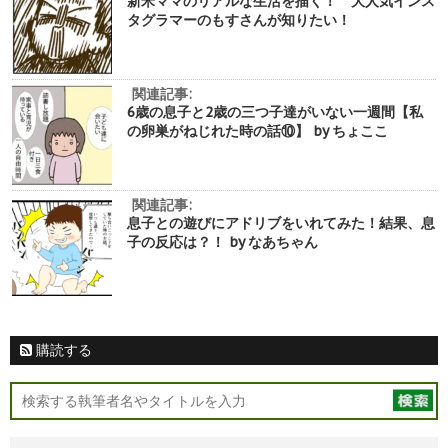
新米ママのリアルな生活を描く！ 大人気インス
タグラマーのもすさんが知りたい！
関連記事:
6歳の息子と2歳の三つ子達がいない一週間【私
の卵巣がねじれた時の話⑩】 by ちょここ
関連記事:
息子との遊びにアドリブをいれてみた！結果、息
子の反応は？！ by なあちゃん
購読する