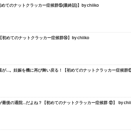
てのナットクラッカー症候群⑮(最終話)】by chiiko
めてのナットクラッカー症候群⑭】by chiiko
が…。妊娠を機に再び舞い戻る！【初めてのナットクラッカー症候群⑬】 by
後の通院…だよね？【初めてのナットクラッカー症候群 ⑫】 by chii