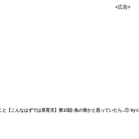
<広告>
【こんなはずでは系育児】第10話-魚の骨かと思っていたら...① by chi