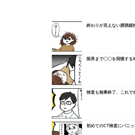
終わりが見えない膀胱鏡検査
限界まで〇〇を我慢する地
検査も無事終了、これで全
初めてのCT検査にパニック