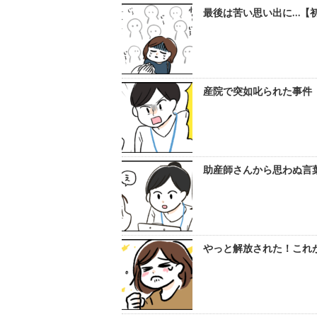
最後は苦い思い出に…【初め
産院で突如叱られた事件【初
助産師さんから思わぬ言葉
やっと解放された！これが最