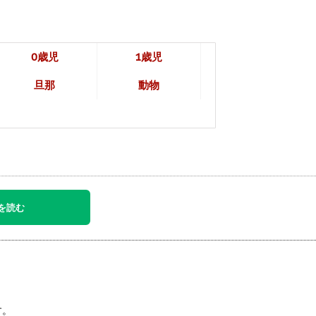
0歳児
1歳児
旦那
動物
を読む
す。