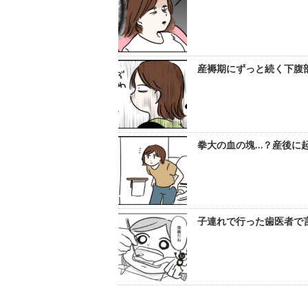
産褥期にずっと続く下腹部
拳大の血の塊…？産後に起こ
子連れで行った歯医者で言わ