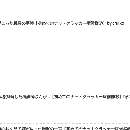
こった最悪の事態【初めてのナットクラッカー症候群⑦】by chiiko
を担当した看護師さんが…【初めてのナットクラッカー症候群⑥】by chi
の私を見て姉が放った衝撃の一言【初めてのナットクラッカー症候群⑤】by