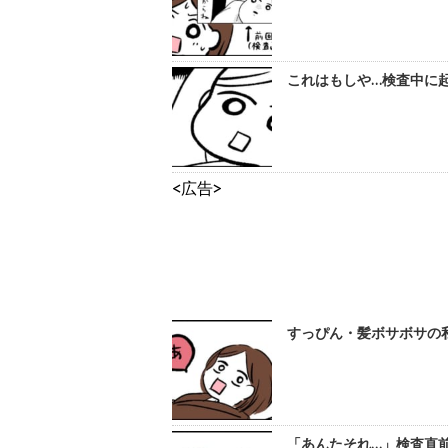
これはもしや…検査中に起
<広告>
すっぴん・髪ボサボサの私
「あんたそれ…」検査直前