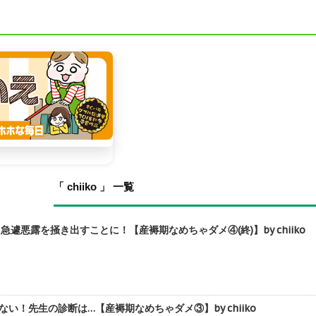
「 chiiko 」 一覧
遽悪露を掻き出すことに！【産褥期なめちゃダメ④(終)】by chiiko
い！先生の診断は…【産褥期なめちゃダメ③】by chiiko