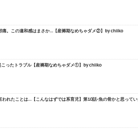
痛。この違和感はまさか…【産褥期なめちゃダメ②】by chiiko
ったトラブル【産褥期なめちゃダメ①】by chiiko
れたことは…【こんなはずでは系育児】第10話-魚の骨かと思っていたら...②