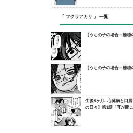
「 フクラアカリ 」 一覧
【うちの子の場合～難聴の
【うちの子の場合～難聴の
生後3ヶ月…心臓病と口
の日々】第1話「耳が聞こ