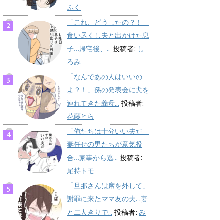
ふく
「これ、どうしたの？！」
食い尽くし夫と出かけた息
子…帰宅後、...
投稿者:
し
ろみ
「なんであの人はいいの
よ？！」孫の発表会に犬を
連れてきた義母...
投稿者:
花藤とら
「俺たちは十分いい夫だ」
妻任せの男たちが意気投
合…家事から逃...
投稿者:
尾持トモ
「旦那さんは席を外して」
謝罪に来たママ友の夫…妻
と二人きりで...
投稿者:
み