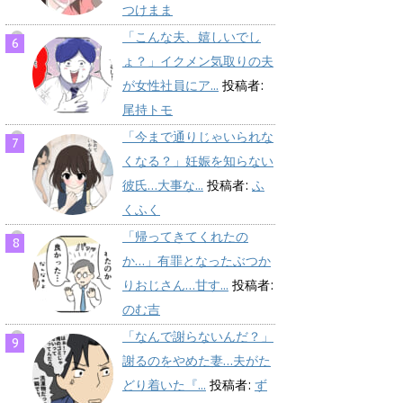
つけまま
「こんな夫、嬉しいでし
ょ？」イクメン気取りの夫
が女性社員にア...
投稿者:
尾持トモ
「今まで通りじゃいられな
くなる？」妊娠を知らない
彼氏…大事な...
投稿者:
ふ
くふく
「帰ってきてくれたの
か…」有罪となったぶつか
りおじさん…甘す...
投稿者:
のむ吉
「なんで謝らないんだ？」
謝るのをやめた妻…夫がた
どり着いた『...
投稿者:
ず