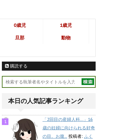
0歳児
1歳児
旦那
動物
購読する
本日の人気記事ランキング
「2回目の産婦人科…」16
歳の妊婦に向けられる好奇
の目。お腹...
投稿者:
ふく