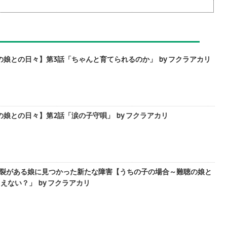
娘との日々】第3話「ちゃんと育てられるのか」 by フクラアカリ
娘との日々】第2話「涙の子守唄」 by フクラアカリ
唇裂がある娘に見つかった新たな障害【うちの子の場合～難聴の娘と
えない？」 by フクラアカリ