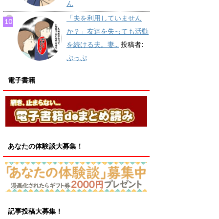
ん
「夫を利用していません
か？」友達を失っても活動
を続ける夫。妻...
投稿者:
ぷっぷ
電子書籍
あなたの体験談大募集！
記事投稿大募集！