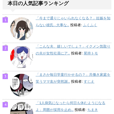
本日の人気記事ランキング
「今まで通りじゃいられなくなる？」妊娠を知
らない彼氏…大事な...
投稿者:
ふくふく
「こんな夫、嬉しいでしょ？」イクメン気取り
の夫が女性社員にア...
投稿者:
尾持トモ
「まさか毎日学童行かせるの？」共働き家庭を
笑うママ友が突然謝...
投稿者:
すじえ
「1人病気になったら何日も休むようになる
よ」周囲が採用を止め...
投稿者:
ちまき