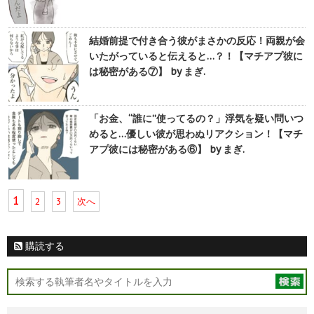
結婚前提で付き合う彼がまさかの反応！両親が会
いたがっていると伝えると…？！【マチアプ彼に
は秘密がある⑦】 by まぎ.
「お金、“誰に”使ってるの？」浮気を疑い問いつ
めると…優しい彼が思わぬリアクション！【マチ
アプ彼には秘密がある⑥】 by まぎ.
1
2
3
次へ
購読する