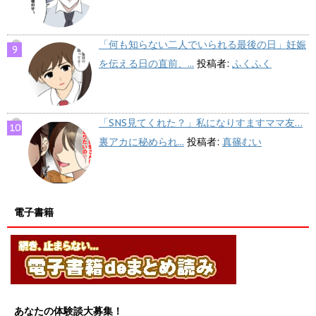
「何も知らない二人でいられる最後の日」妊娠
を伝える日の直前、...
投稿者:
ふくふく
「SNS見てくれた？」私になりすますママ友…
裏アカに秘められ...
投稿者:
真篠むい
電子書籍
あなたの体験談大募集！