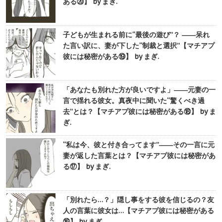
ある⑳】 by まぎ.
子どもが生まれる前に“最後の遊び”？ ――呆れ
た言い訳に、妻が下した“制裁と選択”【マチアプ
彼には秘密がある⑲】 by まぎ.
「あなたも別れた方が良いですよ」――元妻の一
言で揺れる彼女。真夜中に聞いた“驚くべき過
去”とは？【マチアプ彼には秘密がある⑱】 by ま
ぎ.
“私は今、彼と付き合ってます”――その一言に元
妻が返した言葉とは？【マチアプ彼には秘密があ
る⑰】 by まぎ.
「別れたら…？」隠し事をする彼を信じるの？友
人の言葉に彼女は…【マチアプ彼には秘密がある
⑯】 by まぎ.