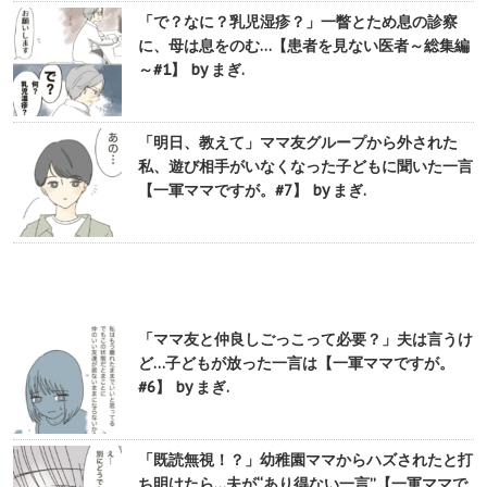
「で？なに？乳児湿疹？」一瞥とため息の診察
に、母は息をのむ…【患者を見ない医者～総集編
～#1】 by まぎ.
「明日、教えて」ママ友グループから外された
私、遊び相手がいなくなった子どもに聞いた一言
【一軍ママですが。#7】 by まぎ.
「ママ友と仲良しごっこって必要？」夫は言うけ
ど…子どもが放った一言は【一軍ママですが。
#6】 by まぎ.
「既読無視！？」幼稚園ママからハズされたと打
ち明けたら…夫が“あり得ない一言”【一軍ママで