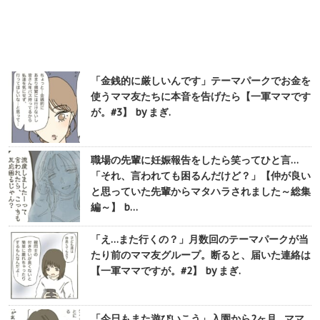
「金銭的に厳しいんです」テーマパークでお金を
使うママ友たちに本音を告げたら【一軍ママです
が。#3】 by まぎ.
職場の先輩に妊娠報告をしたら笑ってひと言…
「それ、言われても困るんだけど？」【仲が良い
と思っていた先輩からマタハラされました～総集
編～】 b…
「え…また行くの？」月数回のテーマパークが当
たり前のママ友グループ。断ると、届いた連絡は
【一軍ママですが。#2】 by まぎ.
「今日もまた遊びいこう」入園から2ヶ月…ママ