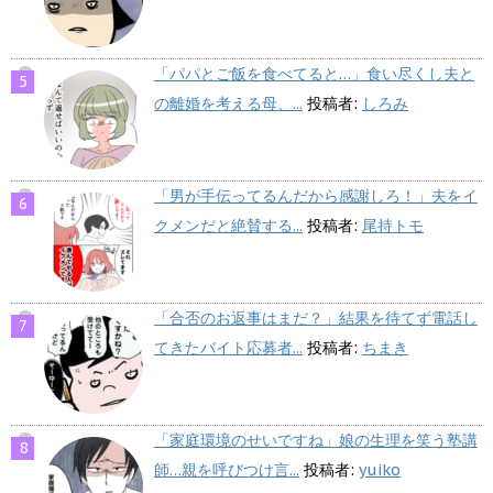
「パパとご飯を食べてると…」食い尽くし夫と
の離婚を考える母、...
投稿者:
しろみ
「男が手伝ってるんだから感謝しろ！」夫をイ
クメンだと絶賛する...
投稿者:
尾持トモ
「合否のお返事はまだ？」結果を待てず電話し
てきたバイト応募者...
投稿者:
ちまき
「家庭環境のせいですね」娘の生理を笑う塾講
師…親を呼びつけ言...
投稿者:
yuiko