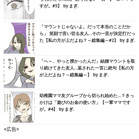
すが。#5】 by まぎ.
「マウントじゃないよ。だって本当のことだか
ら」 笑顔で言い切る友人…その一言が決定打だっ
た【私の方が上だよね？～総集編～#2】 by まぎ.
「へ～、やっと授かったんだ」結婚マウントを取
り続けてきた友人…返された一言に絶句【私の方
が上だよね？～総集編～】 by まぎ.
幼稚園ママ友グループから切られ始めた…？きっ
かけは「遊びのお金の使い方」【一軍ママです
が。#4】 by まぎ.
<広告>