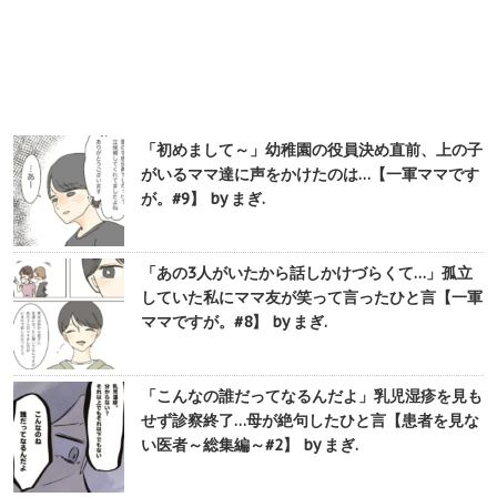
「初めまして～」幼稚園の役員決め直前、上の子
がいるママ達に声をかけたのは…【一軍ママです
が。#9】 by まぎ.
「あの3人がいたから話しかけづらくて…」孤立
していた私にママ友が笑って言ったひと言【一軍
ママですが。#8】 by まぎ.
「こんなの誰だってなるんだよ」乳児湿疹を見も
せず診察終了…母が絶句したひと言【患者を見な
い医者～総集編～#2】 by まぎ.