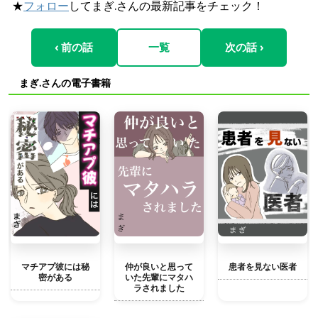
★
フォロー
してまぎ.さんの最新記事をチェック！
‹ 前の話
一覧
次の話 ›
まぎ.さんの電子書籍
マチアプ彼には秘
仲が良いと思って
患者を見ない医者
密がある
いた先輩にマタハ
ラされました