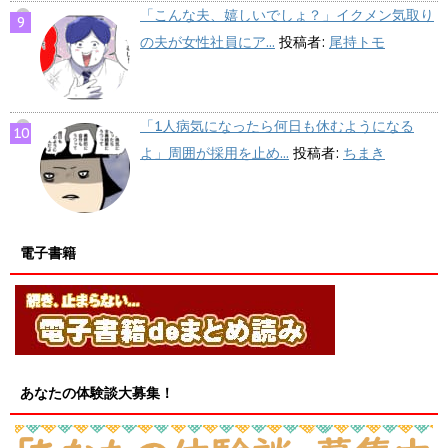
「こんな夫、嬉しいでしょ？」イクメン気取り
の夫が女性社員にア...
投稿者:
尾持トモ
「1人病気になったら何日も休むようになる
よ」周囲が採用を止め...
投稿者:
ちまき
電子書籍
あなたの体験談大募集！