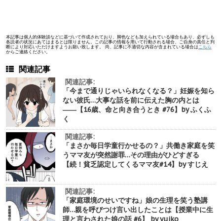
本記事は個人的体験談などに基づいて作成されており、脚色なども加えられている場合もあり、必ずしも
各読者の状況にあてはまるとは限りません。この記事の情報を用いて行動される場合、ご自身の責任と判
断により対応いただけますようお願い致します。 尚、記事に不適切な内容が含まれている場合は
こちら
からご連絡ください。
関連記事
関連記事:
「今まで通りじゃいられなくなる？」妊娠を知ら
ない彼氏…大事な話を前に伝えた胸の内とは
――【16歳、命と向き合うとき #76】by ふくふ
く
関連記事:
「まさか毎日学童行かせるの？」共働き家庭を笑
うママ友が突然謝罪…その理由がひどすぎる
【続！貧乏認定してくるママ友#14】by すじえ
関連記事:
「家庭環境のせいですね」娘の生理を笑う塾講
師…親を呼びつけ言い出したことは【授業中に生
理と言わされた娘の話 #6】 by yuiko