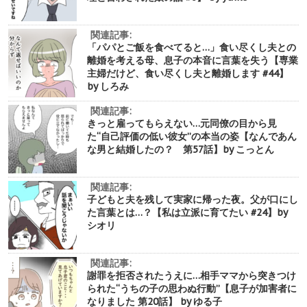
関連記事:
「パパとご飯を食べてると…」食い尽くし夫との
離婚を考える母、息子の本音に言葉を失う【専業
主婦だけど、食い尽くし夫と離婚します #44】
by しろみ
関連記事:
きっと雇ってもらえない…元同僚の目から見
た“自己評価の低い彼女”の本当の姿【なんであん
な男と結婚したの？ 第57話】by こっとん
関連記事:
子どもと夫を残して実家に帰った夜。父が口にし
た言葉とは…？【私は立派に育てたい #24】by
シオリ
関連記事:
謝罪を拒否されたうえに…相手ママから突きつけ
られた“うちの子の思わぬ行動”【息子が加害者に
なりました 第20話】 by ゆる子