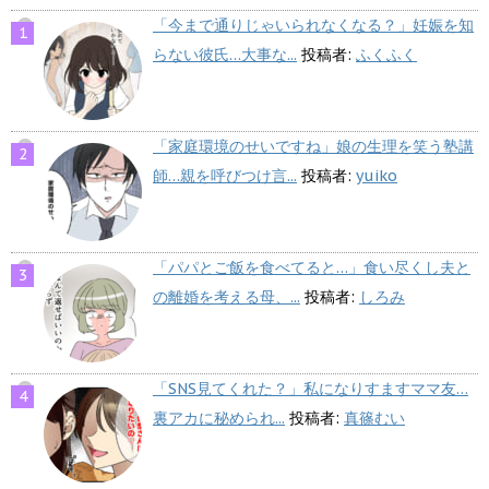
「今まで通りじゃいられなくなる？」妊娠を知
らない彼氏…大事な...
投稿者:
ふくふく
「家庭環境のせいですね」娘の生理を笑う塾講
師…親を呼びつけ言...
投稿者:
yuiko
「パパとご飯を食べてると…」食い尽くし夫と
の離婚を考える母、...
投稿者:
しろみ
「SNS見てくれた？」私になりすますママ友…
裏アカに秘められ...
投稿者:
真篠むい