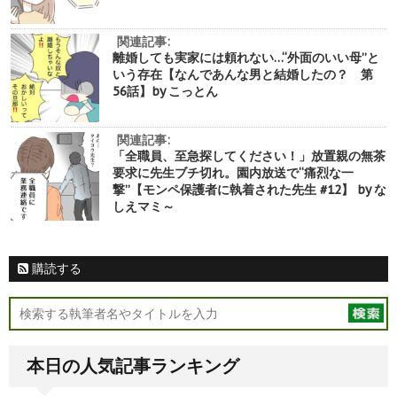
関連記事:
離婚しても実家には頼れない…“外面のいい母”と
いう存在【なんであんな男と結婚したの？ 第
56話】by こっとん
関連記事:
「全職員、至急探してください！」放置親の無茶
要求に先生ブチ切れ。園内放送で“痛烈な一
撃”【モンペ保護者に執着された先生 #12】 by な
しえマミ～
購読する
本日の人気記事ランキング