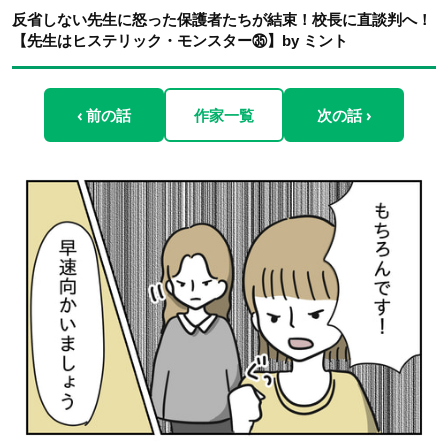
反省しない先生に怒った保護者たちが結束！校長に直談判へ！
【先生はヒステリック・モンスター㉟】by ミント
‹ 前の話
作家一覧
次の話 ›