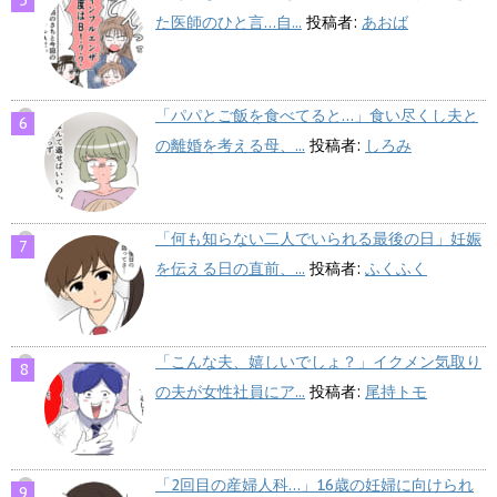
た医師のひと言…自...
投稿者:
あおば
「パパとご飯を食べてると…」食い尽くし夫と
の離婚を考える母、...
投稿者:
しろみ
「何も知らない二人でいられる最後の日」妊娠
を伝える日の直前、...
投稿者:
ふくふく
「こんな夫、嬉しいでしょ？」イクメン気取り
の夫が女性社員にア...
投稿者:
尾持トモ
「2回目の産婦人科…」16歳の妊婦に向けられ