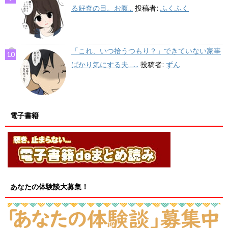
る好奇の目。お腹...
投稿者:
ふくふく
「これ、いつ拾うつもり？」できていない家事
ばかり気にする夫…...
投稿者:
ずん
電子書籍
あなたの体験談大募集！