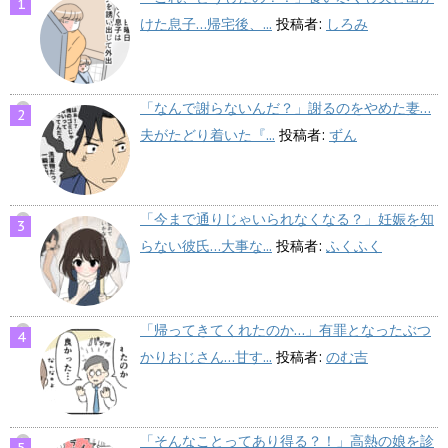
けた息子…帰宅後、...
投稿者:
しろみ
「なんで謝らないんだ？」謝るのをやめた妻…
夫がたどり着いた『...
投稿者:
ずん
「今まで通りじゃいられなくなる？」妊娠を知
らない彼氏…大事な...
投稿者:
ふくふく
「帰ってきてくれたのか…」有罪となったぶつ
かりおじさん…甘す...
投稿者:
のむ吉
「そんなことってあり得る？！」高熱の娘を診