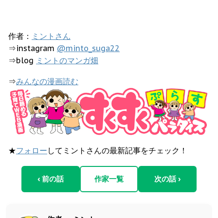
作者：
ミントさん
⇒instagram
@minto_suga22
⇒blog
ミントのマンガ畑
⇒
みんなの漫画読む
★
フォロー
してミントさんの最新記事をチェック！
‹ 前の話
作家一覧
次の話 ›