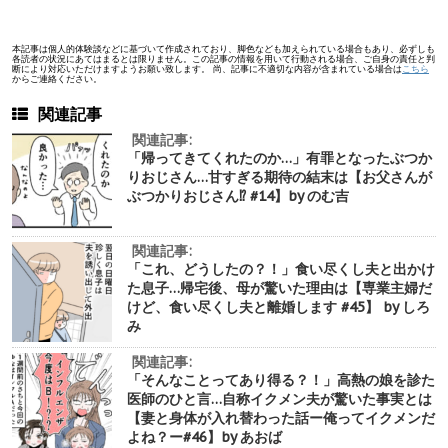
本記事は個人的体験談などに基づいて作成されており、脚色なども加えられている場合もあり、必ずしも
各読者の状況にあてはまるとは限りません。この記事の情報を用いて行動される場合、ご自身の責任と判
断により対応いただけますようお願い致します。 尚、記事に不適切な内容が含まれている場合は
こちら
からご連絡ください。
関連記事
関連記事:
「帰ってきてくれたのか…」有罪となったぶつか
りおじさん…甘すぎる期待の結末は【お父さんが
ぶつかりおじさん⁉︎ #14】by のむ吉
関連記事:
「これ、どうしたの？！」食い尽くし夫と出かけ
た息子…帰宅後、母が驚いた理由は【専業主婦だ
けど、食い尽くし夫と離婚します #45】 by しろ
み
関連記事:
「そんなことってあり得る？！」高熱の娘を診た
医師のひと言…自称イクメン夫が驚いた事実とは
【妻と身体が入れ替わった話ー俺ってイクメンだ
よね？ー#46】by あおば