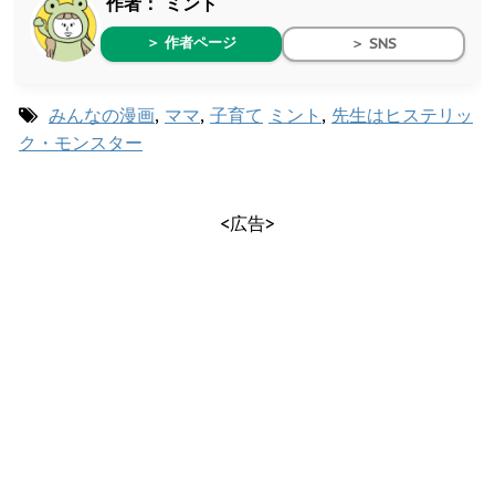
作者：
ミント
＞ 作者ページ
＞ SNS
みんなの漫画
,
ママ
,
子育て
ミント
,
先生はヒステリッ
ク・モンスター
<広告>