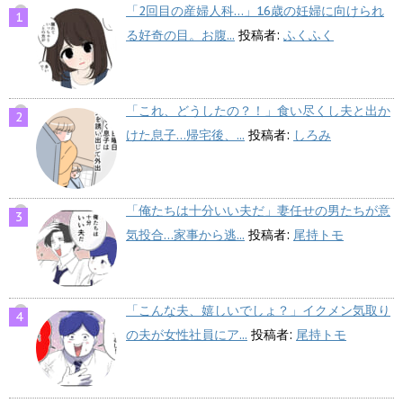
「2回目の産婦人科…」16歳の妊婦に向けられ
る好奇の目。お腹...
投稿者:
ふくふく
「これ、どうしたの？！」食い尽くし夫と出か
けた息子…帰宅後、...
投稿者:
しろみ
「俺たちは十分いい夫だ」妻任せの男たちが意
気投合…家事から逃...
投稿者:
尾持トモ
「こんな夫、嬉しいでしょ？」イクメン気取り
の夫が女性社員にア...
投稿者:
尾持トモ