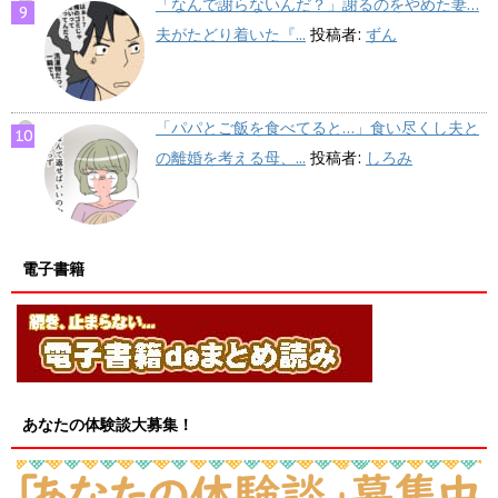
「なんで謝らないんだ？」謝るのをやめた妻…
夫がたどり着いた『...
投稿者:
ずん
「パパとご飯を食べてると…」食い尽くし夫と
の離婚を考える母、...
投稿者:
しろみ
電子書籍
あなたの体験談大募集！