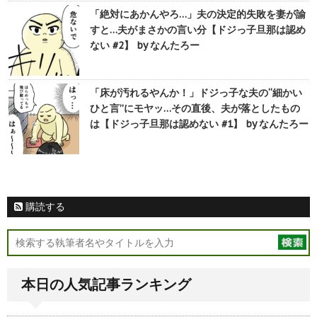
「絶対にあかんやろ…」夫の決定的失敗を妻が諭
すと…夫がまさかの言い分【ドジっ子旦那は認め
ない #2】 by なんたろー
「床が汚れるやんか！」ドジっ子な夫の“細かい
ひと言”にモヤッ…その直後、夫が落としたもの
は【ドジっ子旦那は認めない #1】 by なんたろー
購読する
本日の人気記事ランキング