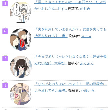
「帰ってきてくれたのか…」有罪となったぶつ
かりおじさん…甘す...
投稿者:
のむ吉
「夫を利用していませんか？」友達を失っても
活動を続ける夫。妻...
投稿者:
ぷっぷ
「今まで通りじゃいられなくなる？」妊娠を知
らない彼氏…大事な...
投稿者:
ふくふく
「なんであの人はいいのよ？！」孫の発表会に
犬を連れてきた義母...
投稿者:
花藤とら