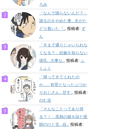
ろみ
「なんで謝らないんだ？」
謝るのをやめた妻…夫がた
どり着いた『...
投稿者:
ず
ん
「今まで通りじゃいられな
くなる？」妊娠を知らない
彼氏…大事な...
投稿者:
ふ
くふく
「帰ってきてくれたの
か…」有罪となったぶつか
りおじさん…甘す...
投稿者:
のむ吉
「そんなことってあり得
る？！」高熱の娘を診た医
師のひと言…自...
投稿者: