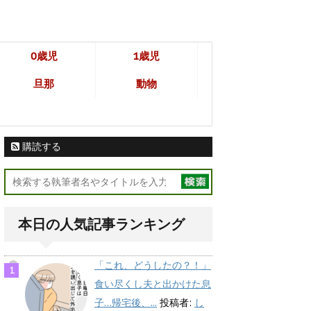
0歳児
1歳児
旦那
動物
購読する
本日の人気記事ランキング
「これ、どうしたの？！」
食い尽くし夫と出かけた息
子…帰宅後、...
投稿者:
し