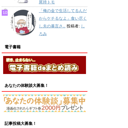
尾持トモ
「俺の金で生活してるんだ
からケチるなよ」食い尽く
し夫の暴言さ...
投稿者:
し
ろみ
電子書籍
あなたの体験談大募集！
記事投稿大募集！