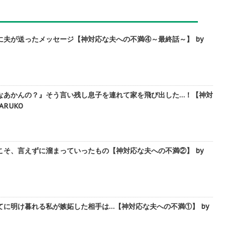
に夫が送ったメッセージ【神対応な夫への不満④～最終話～】 by
なあかんの？』そう言い残し息子を連れて家を飛び出した…！【神対
ARUKO
こそ、言えずに溜まっていったもの【神対応な夫への不満②】 by
に明け暮れる私が嫉妬した相手は…【神対応な夫への不満①】 by