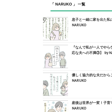
「 NARUKO 」 一覧
息子と一緒に家を出た私
NARUKO
『なんで私が一人でやら
応な夫への不満③】 by N
優しく協力的な夫だから
NARUKO
産後は世界が一変！子育て
NARUKO