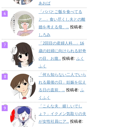
あおば
「パパとご飯を食べてる
と…」食い尽くし夫との離
婚を考える母、...
投稿者:
しろみ
「2回目の産婦人科…」16
歳の妊婦に向けられる好奇
の目。お腹...
投稿者:
ふく
ふく
「何も知らない二人でいら
れる最後の日」妊娠を伝え
る日の直前、...
投稿者:
ふ
くふく
「こんな夫、嬉しいでし
ょ？」イクメン気取りの夫
が女性社員にア...
投稿者: