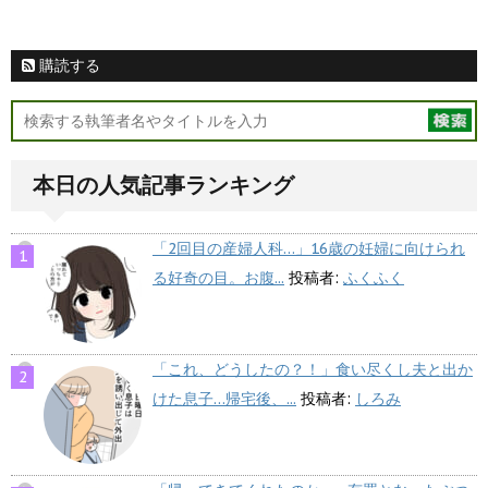
購読する
本日の人気記事ランキング
「2回目の産婦人科…」16歳の妊婦に向けられ
る好奇の目。お腹...
投稿者:
ふくふく
「これ、どうしたの？！」食い尽くし夫と出か
けた息子…帰宅後、...
投稿者:
しろみ