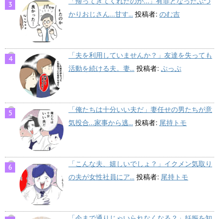
「帰ってきてくれたのか…」有罪となったぶつ
かりおじさん…甘す...
投稿者:
のむ吉
「夫を利用していませんか？」友達を失っても
活動を続ける夫。妻...
投稿者:
ぷっぷ
「俺たちは十分いい夫だ」妻任せの男たちが意
気投合…家事から逃...
投稿者:
尾持トモ
「こんな夫、嬉しいでしょ？」イクメン気取り
の夫が女性社員にア...
投稿者:
尾持トモ
「今まで通りじゃいられなくなる？」妊娠を知