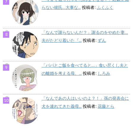
らない彼氏…大事な...
投稿者:
ふくふく
「なんで謝らないんだ？」謝るのをやめた妻…
夫がたどり着いた『...
投稿者:
ずん
「パパとご飯を食べてると…」食い尽くし夫と
の離婚を考える母、...
投稿者:
しろみ
「なんであの人はいいのよ？！」孫の発表会に
犬を連れてきた義母...
投稿者:
花藤とら