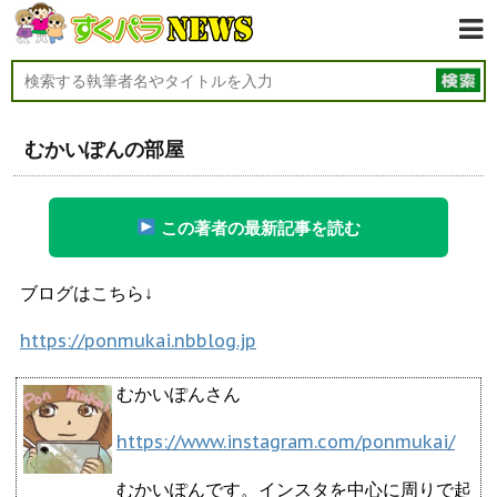
むかいぽんの部屋
この著者の最新記事を読む
ブログはこちら↓
https://ponmukai.nbblog.jp
むかいぽんさん
https://www.instagram.com/ponmukai/
むかいぽんです。インスタを中心に周りで起