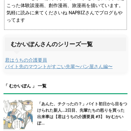
こった体験談漫画、創作漫画、旅漫画を描いています。
気軽に読みに来てくださいね NAPBIZさんでブログもや
ってます
むかいぽんさんのシリーズ一覧
君はうちの介護要員
バイト先のマウントがすごい先輩〜パン屋さん編〜
「 むかいぽん 」 一覧
「あんた、チクったの？」バイト初日から目をつ
けられた新人…2日目、先輩たちの怒りを買った
出来事は【君はうちの介護要員 #3】 by むかい
ぽ…