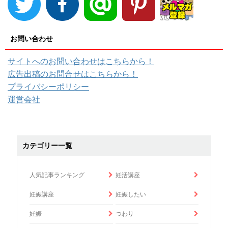
お問い合わせ
サイトへのお問い合わせはこちらから！
広告出稿のお問合せはこちらから！
プライバシーポリシー
運営会社
カテゴリー一覧
人気記事ランキング
妊活講座
妊娠講座
妊娠したい
妊娠
つわり