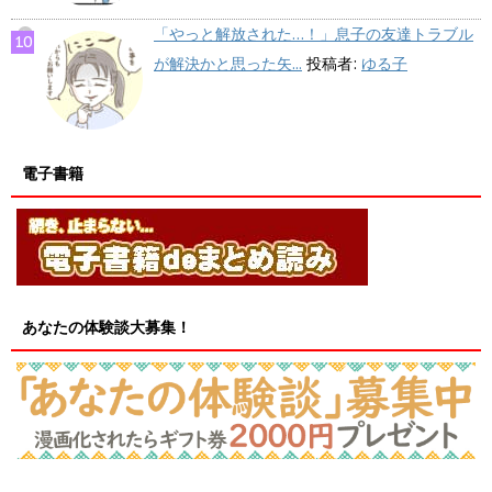
「やっと解放された…！」息子の友達トラブル
が解決かと思った矢...
投稿者:
ゆる子
電子書籍
あなたの体験談大募集！