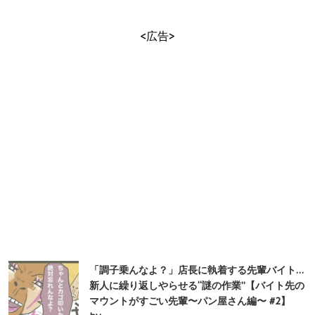
<広告>
「調子乗んなよ？」店長に執着する先輩バイト…
新人に繰り返しやらせる“謎の作業”【バイト先の
マウントがすごい先輩〜パン屋さん編〜 #2】