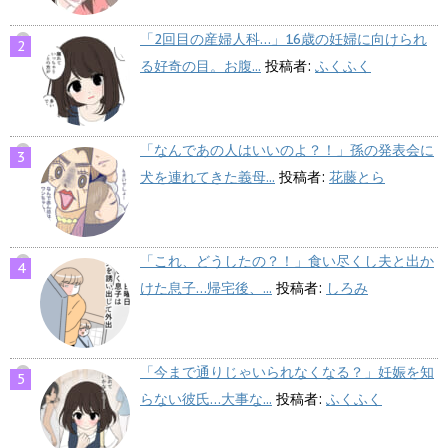
「2回目の産婦人科…」16歳の妊婦に向けられ
る好奇の目。お腹...
投稿者:
ふくふく
「なんであの人はいいのよ？！」孫の発表会に
犬を連れてきた義母...
投稿者:
花藤とら
「これ、どうしたの？！」食い尽くし夫と出か
けた息子…帰宅後、...
投稿者:
しろみ
「今まで通りじゃいられなくなる？」妊娠を知
らない彼氏…大事な...
投稿者:
ふくふく