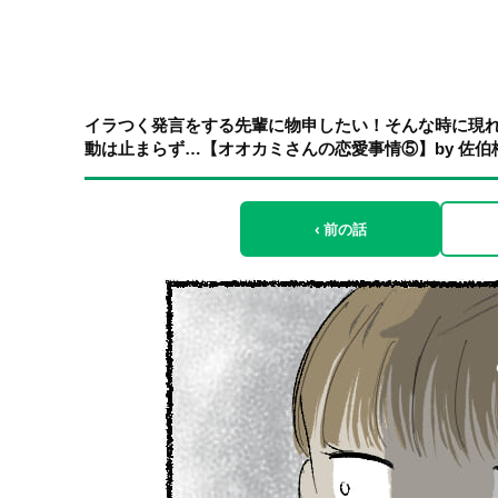
イラつく発言をする先輩に物申したい！そんな時に現
動は止まらず…【オオカミさんの恋愛事情⑤】by 佐伯
‹ 前の話