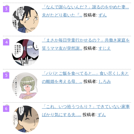
「なんで謝らないんだ？」謝るのをやめた妻…
夫がたどり着いた『...
投稿者:
ずん
「まさか毎日学童行かせるの？」共働き家庭を
笑うママ友が突然謝...
投稿者:
すじえ
「パパとご飯を食べてると…」食い尽くし夫と
の離婚を考える母、...
投稿者:
しろみ
「これ、いつ拾うつもり？」できていない家事
ばかり気にする夫…...
投稿者:
ずん