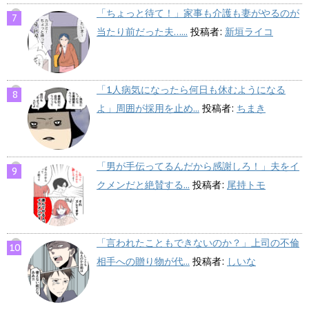
「ちょっと待て！」家事も介護も妻がやるのが
当たり前だった夫…...
投稿者:
新垣ライコ
「1人病気になったら何日も休むようになる
よ」周囲が採用を止め...
投稿者:
ちまき
「男が手伝ってるんだから感謝しろ！」夫をイ
クメンだと絶賛する...
投稿者:
尾持トモ
「言われたこともできないのか？」上司の不倫
相手への贈り物が代...
投稿者:
しいな