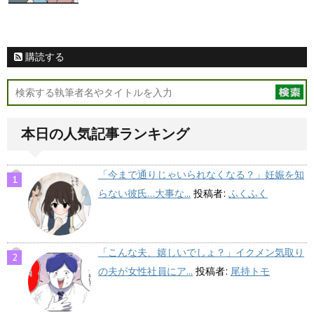
購読する
本日の人気記事ランキング
「今まで通りじゃいられなくなる？」妊娠を知
らない彼氏…大事な...
投稿者:
ふくふく
「こんな夫、嬉しいでしょ？」イクメン気取り
の夫が女性社員にア...
投稿者:
尾持トモ