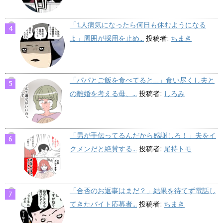
「1人病気になったら何日も休むようになる
よ」周囲が採用を止め...
投稿者:
ちまき
「パパとご飯を食べてると…」食い尽くし夫と
の離婚を考える母、...
投稿者:
しろみ
「男が手伝ってるんだから感謝しろ！」夫をイ
クメンだと絶賛する...
投稿者:
尾持トモ
「合否のお返事はまだ？」結果を待てず電話し
てきたバイト応募者...
投稿者:
ちまき