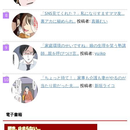
「SNS見てくれた？」私になりすますママ友…
裏アカに秘められ...
投稿者:
真篠むい
「家庭環境のせいですね」娘の生理を笑う塾講
師…親を呼びつけ言...
投稿者:
yuiko
「ちょっと待て！」家事も介護も妻がやるのが
当たり前だった夫…...
投稿者:
新垣ライコ
電子書籍