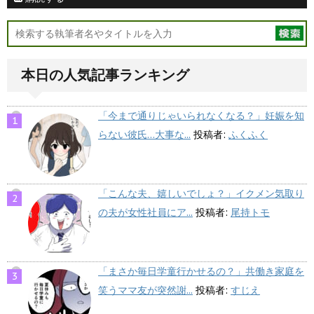
本日の人気記事ランキング
「今まで通りじゃいられなくなる？」妊娠を知
らない彼氏…大事な...
投稿者:
ふくふく
「こんな夫、嬉しいでしょ？」イクメン気取り
の夫が女性社員にア...
投稿者:
尾持トモ
「まさか毎日学童行かせるの？」共働き家庭を
笑うママ友が突然謝...
投稿者:
すじえ