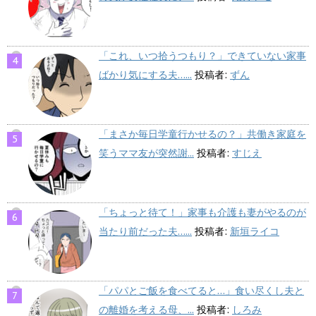
「これ、いつ拾うつもり？」できていない家事
ばかり気にする夫…...
投稿者:
ずん
「まさか毎日学童行かせるの？」共働き家庭を
笑うママ友が突然謝...
投稿者:
すじえ
「ちょっと待て！」家事も介護も妻がやるのが
当たり前だった夫…...
投稿者:
新垣ライコ
「パパとご飯を食べてると…」食い尽くし夫と
の離婚を考える母、...
投稿者:
しろみ