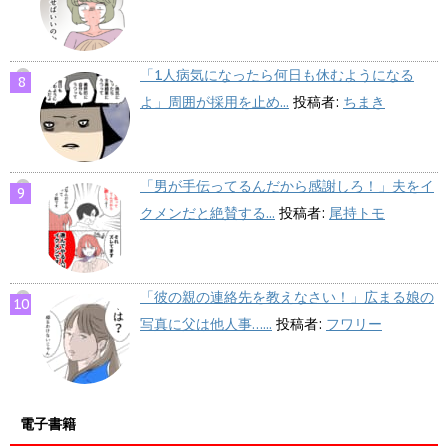
「1人病気になったら何日も休むようになる
よ」周囲が採用を止め...
投稿者:
ちまき
「男が手伝ってるんだから感謝しろ！」夫をイ
クメンだと絶賛する...
投稿者:
尾持トモ
「彼の親の連絡先を教えなさい！」広まる娘の
写真に父は他人事…...
投稿者:
フワリー
電子書籍