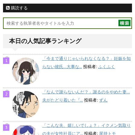
購読する
本日の人気記事ランキング
「今まで通りじゃいられなくなる？」妊娠を知
らない彼氏…大事な...
投稿者:
ふくふく
「なんで謝らないんだ？」謝るのをやめた妻…
夫がたどり着いた『...
投稿者:
ずん
「こんな夫、嬉しいでしょ？」イクメン気取り
の夫が女性社員にア...
投稿者:
尾持トモ