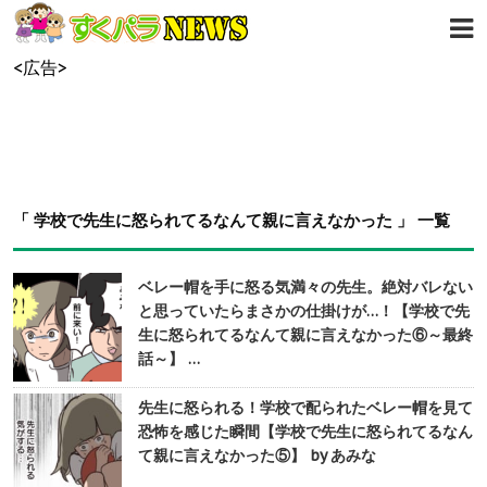
<広告>
「 学校で先生に怒られてるなんて親に言えなかった 」 一覧
ベレー帽を手に怒る気満々の先生。絶対バレない
と思っていたらまさかの仕掛けが…！【学校で先
生に怒られてるなんて親に言えなかった⑥～最終
話～】 …
先生に怒られる！学校で配られたベレー帽を見て
恐怖を感じた瞬間【学校で先生に怒られてるなん
て親に言えなかった⑤】 by あみな