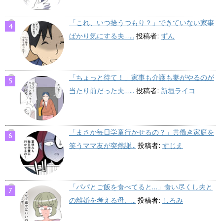
「これ、いつ拾うつもり？」できていない家事
ばかり気にする夫…...
投稿者:
ずん
「ちょっと待て！」家事も介護も妻がやるのが
当たり前だった夫…...
投稿者:
新垣ライコ
「まさか毎日学童行かせるの？」共働き家庭を
笑うママ友が突然謝...
投稿者:
すじえ
「パパとご飯を食べてると…」食い尽くし夫と
の離婚を考える母、...
投稿者:
しろみ