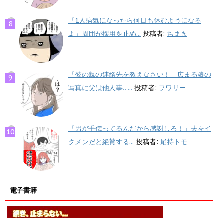
「1人病気になったら何日も休むようになる
よ」周囲が採用を止め...
投稿者:
ちまき
「彼の親の連絡先を教えなさい！」広まる娘の
写真に父は他人事…...
投稿者:
フワリー
「男が手伝ってるんだから感謝しろ！」夫をイ
クメンだと絶賛する...
投稿者:
尾持トモ
電子書籍