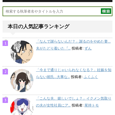
本日の人気記事ランキング
「なんで謝らないんだ？」謝るのをやめた妻…
夫がたどり着いた『...
投稿者:
ずん
「今まで通りじゃいられなくなる？」妊娠を知
らない彼氏…大事な...
投稿者:
ふくふく
「こんな夫、嬉しいでしょ？」イクメン気取り
の夫が女性社員にア...
投稿者:
尾持トモ