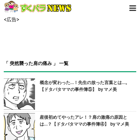
<広告>
「 突然襲った肩の痛み 」 一覧
概念が変わった…！先生の放った言葉とは…。
【ドタバタママの事件簿⑤】 by マメ美
産後初めてやったアレ！？肩の激痛の原因と
は…？【ドタバタママの事件簿④】 by マメ美