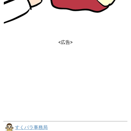
<広告>
すくパラ事務局