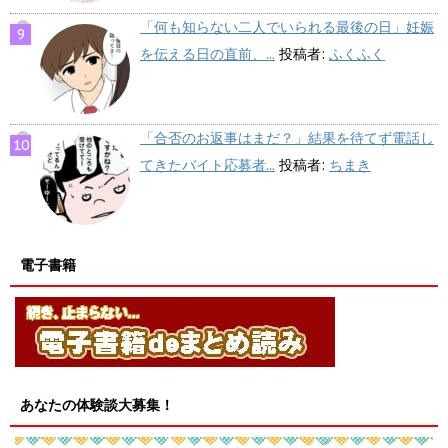
「何も知らない二人でいられる最後の日」妊娠
を伝える日の直前、...
投稿者:
ふくふく
「合否のお返事はまだ？」結果を待てず電話し
てきたバイト応募者...
投稿者:
ちまき
電子書籍
あなたの体験談大募集！