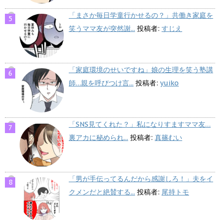
「まさか毎日学童行かせるの？」共働き家庭を
笑うママ友が突然謝...
投稿者:
すじえ
「家庭環境のせいですね」娘の生理を笑う塾講
師…親を呼びつけ言...
投稿者:
yuiko
「SNS見てくれた？」私になりすますママ友…
裏アカに秘められ...
投稿者:
真篠むい
「男が手伝ってるんだから感謝しろ！」夫をイ
クメンだと絶賛する...
投稿者:
尾持トモ