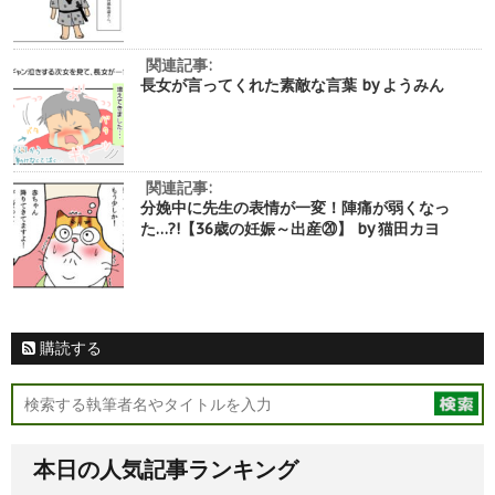
関連記事:
長女が言ってくれた素敵な言葉 by ようみん
関連記事:
分娩中に先生の表情が一変！陣痛が弱くなっ
た…?!【36歳の妊娠～出産⑳】 by 猫田カヨ
購読する
本日の人気記事ランキング