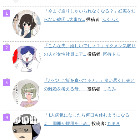
「今まで通りじゃいられなくなる？」妊娠を知
らない彼氏…大事な...
投稿者:
ふくふく
「こんな夫、嬉しいでしょ？」イクメン気取り
の夫が女性社員にア...
投稿者:
尾持トモ
「パパとご飯を食べてると…」食い尽くし夫と
の離婚を考える母、...
投稿者:
しろみ
「1人病気になったら何日も休むようになる
よ」周囲が採用を止め...
投稿者:
ちまき