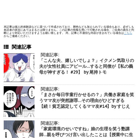
本記事は個人的体験談などに基づいて作成されており、脚色なども加えられている場合もあり、必ずしも
各読者の状況にあてはまるとは限りません。この記事の情報を用いて行動される場合、ご自身の責任と判
断により対応いただけますようお願い致します。 尚、記事に不適切な内容が含まれている場合は
こちら
からご連絡ください。
関連記事
関連記事:
「こんな夫、嬉しいでしょ？」イクメン気取りの
夫が女性社員にアピール…すると同僚が【私の義
母が神すぎる！ #29】 by 尾持トモ
関連記事:
「まさか毎日学童行かせるの？」共働き家庭を笑
うママ友が突然謝罪…その理由がひどすぎる
【続！貧乏認定してくるママ友#14】by すじえ
関連記事:
「家庭環境のせいですね」娘の生理を笑う塾講
師…親を呼びつけ言い出したことは【授業中に生