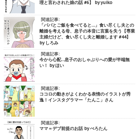
理と言わされた娘の話 #6】 by yuiko
関連記事:
「パパとご飯を食べてると…」食い尽くし夫との
離婚を考える母、息子の本音に言葉を失う【専業
主婦だけど、食い尽くし夫と離婚します #44】
by しろみ
関連記事:
今から心配…息子のおしゃぶりへの愛が半端無
い！ by ほい
関連記事:
ココロの動きがよくわかる表情のイラストが秀
逸！インスタグラマー「たんこ」さん
関連記事:
ママ＝デブ前提のお話 by ぺろたん