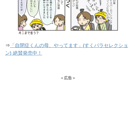
⇒
「自閉症くんの母、やってます」(すくパラセレクショ
ン) 絶賛発売中！
＜広告＞