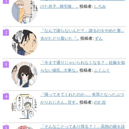
けた息子…帰宅後、...
投稿者:
しろみ
「なんで謝らないんだ？」謝るのをやめた妻…
夫がたどり着いた『...
投稿者:
ずん
「今まで通りじゃいられなくなる？」妊娠を知
らない彼氏…大事な...
投稿者:
ふくふく
「帰ってきてくれたのか…」有罪となったぶつ
かりおじさん…甘す...
投稿者:
のむ吉
「そんなことってあり得る？！」高熱の娘を診