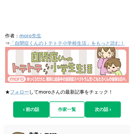
作者：
moro先生
⇒
「自閉症くんのトテトテ小学校生活」をもっと読む！
★
フォロー
してmoroさんの最新記事をチェック！
‹ 前の話
作家一覧
次の話 ›