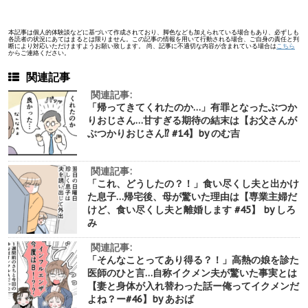
本記事は個人的体験談などに基づいて作成されており、脚色なども加えられている場合もあり、必ずしも
各読者の状況にあてはまるとは限りません。この記事の情報を用いて行動される場合、ご自身の責任と判
断により対応いただけますようお願い致します。 尚、記事に不適切な内容が含まれている場合は
こちら
からご連絡ください。
関連記事
関連記事:
「帰ってきてくれたのか…」有罪となったぶつか
りおじさん…甘すぎる期待の結末は【お父さんが
ぶつかりおじさん⁉︎ #14】by のむ吉
関連記事:
「これ、どうしたの？！」食い尽くし夫と出かけ
た息子…帰宅後、母が驚いた理由は【専業主婦だ
けど、食い尽くし夫と離婚します #45】 by しろ
み
関連記事:
「そんなことってあり得る？！」高熱の娘を診た
医師のひと言…自称イクメン夫が驚いた事実とは
【妻と身体が入れ替わった話ー俺ってイクメンだ
よね？ー#46】by あおば