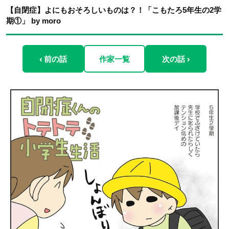
【自閉症】よにもおそろしいものは？！「こもたろ5年生の2学
期①」 by moro
‹ 前の話
作家一覧
次の話 ›