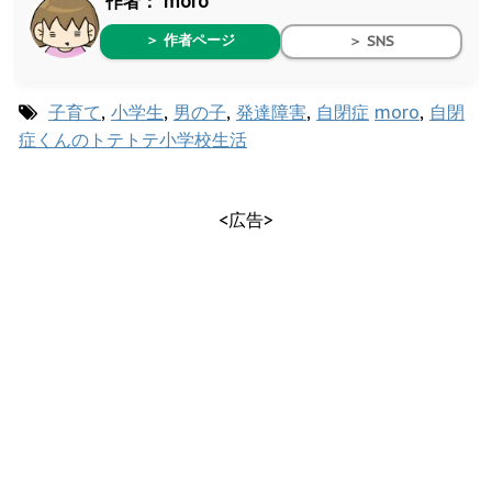
作者：
moro
＞ 作者ページ
＞ SNS
子育て
,
小学生
,
男の子
,
発達障害
,
自閉症
moro
,
自閉
症くんのトテトテ小学校生活
<広告>