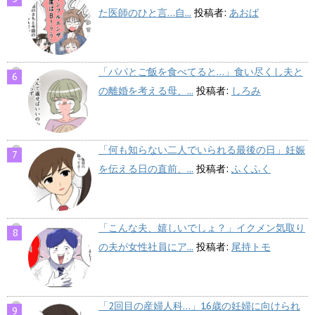
た医師のひと言…自...
投稿者:
あおば
「パパとご飯を食べてると…」食い尽くし夫と
の離婚を考える母、...
投稿者:
しろみ
「何も知らない二人でいられる最後の日」妊娠
を伝える日の直前、...
投稿者:
ふくふく
「こんな夫、嬉しいでしょ？」イクメン気取り
の夫が女性社員にア...
投稿者:
尾持トモ
「2回目の産婦人科…」16歳の妊婦に向けられ