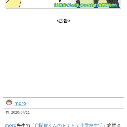
<広告>
moro
2020/04/11
moro
先生の
「自閉症くんのトテトテ小学校生活」
絶賛連