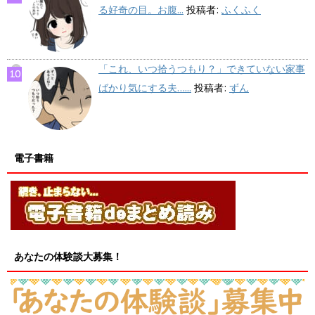
る好奇の目。お腹...
投稿者:
ふくふく
「これ、いつ拾うつもり？」できていない家事
ばかり気にする夫…...
投稿者:
ずん
電子書籍
あなたの体験談大募集！