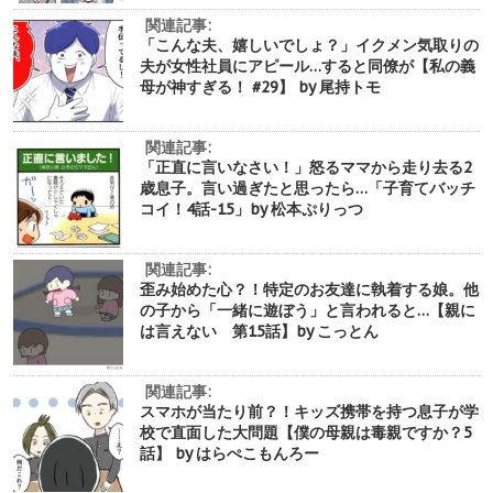
関連記事:
「こんな夫、嬉しいでしょ？」イクメン気取りの
夫が女性社員にアピール…すると同僚が【私の義
母が神すぎる！ #29】 by 尾持トモ
関連記事:
「正直に言いなさい！」怒るママから走り去る2
歳息子。言い過ぎたと思ったら…「子育てバッチ
コイ！4話-15」by 松本ぷりっつ
関連記事:
歪み始めた心？！特定のお友達に執着する娘。他
の子から「一緒に遊ぼう」と言われると…【親に
は言えない 第15話】by こっとん
関連記事:
スマホが当たり前？！キッズ携帯を持つ息子が学
校で直面した大問題【僕の母親は毒親ですか？5
話】 by はらぺこもんろー