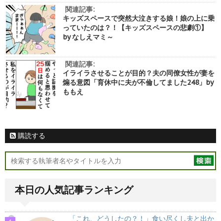
関連記事:
キッズスペースで突然大泣きする娘！娘の上に乗
っていたのは？！【キッズスペースの悲劇①】
by なしえマミ～
関連記事:
イライラさせることが目的？夫の同僚女性が妻を
煽る意図「育休中に夫が不倫してました248」by
ももえ
購読する
本日の人気記事ランキング
「これ、どうしたの？！」食い尽くし夫と出か