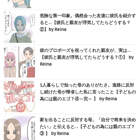
危険な第一印象。偶然会った友達に彼氏を紹介す
ると…【彼氏と親友が浮気してたらどうする？
②】by Reina
彼のプロポーズを祝ってくれた親友が、実は…
【彼氏と親友が浮気してたらどうする？①】 by
Reina
1人暮らしで知った母のありがたさ。進路に反対
し続けた母が帰省した私に言ったこと【子どもの
為には親のエゴ？④～完～ 】 by Reina
家を出ることに反対する母。「自分で将来を決め
たい」と伝えると…【子どもの為には親のエゴ？
③ 】 by Reina