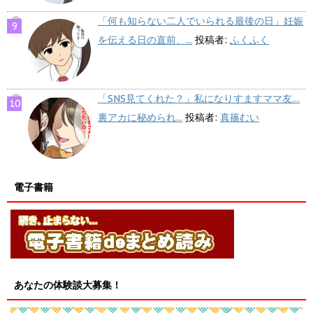
「何も知らない二人でいられる最後の日」妊娠
を伝える日の直前、...
投稿者:
ふくふく
「SNS見てくれた？」私になりすますママ友…
裏アカに秘められ...
投稿者:
真篠むい
電子書籍
あなたの体験談大募集！