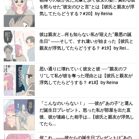
朝帰りの彼が見た先輩と歩く彼女の姿… 責める彼
を黙らせた“彼女のひと言”とは【彼氏と親友が浮
気してたらどうする？#20】by Reina
彼は親友と…何も知らない私が迎えた“最悪の誕
生日” ――そして、すれ違いが始まった【彼氏と
親友が浮気してたらどうする？ #19】by Rei…
思い通りに壊れていく彼女と彼 ──“親友のフ
リ”して私が彼を奪った理由とは【彼氏と親友が
浮気してたらどうする？ #18】by Reina
「こんなのいらない！」 ──彼が“あの子”と選ん
だ誕生日プレゼント。怒った私が部屋を出た直
後、彼が連絡した相手は…【彼氏と親友が浮気し
てたら…
何これ…――彼からの誕生日プレゼントは“あの