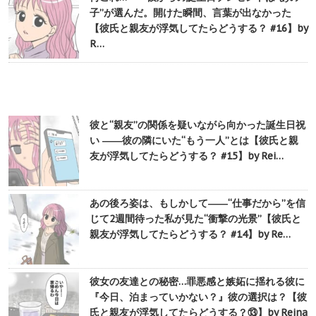
子”が選んだ。開けた瞬間、言葉が出なかった
【彼氏と親友が浮気してたらどうする？ #16】by
R…
彼と“親友”の関係を疑いながら向かった誕生日祝
い ――彼の隣にいた“もう一人”とは【彼氏と親
友が浮気してたらどうする？ #15】by Rei…
あの後ろ姿は、もしかして――“仕事だから”を信
じて2週間待った私が見た“衝撃の光景”【彼氏と
親友が浮気してたらどうする？ #14】by Re…
彼女の友達との秘密…罪悪感と嫉妬に揺れる彼に
『今日、泊まっていかない？』彼の選択は？【彼
氏と親友が浮気してたらどうする？⑬】by Reina