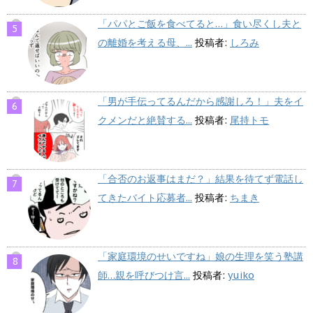
「パパとご飯を食べてると…」食い尽くし夫と
の離婚を考える母、...
投稿者:
しろみ
「男が手伝ってるんだから感謝しろ！」夫をイ
クメンだと絶賛する...
投稿者:
尾持トモ
「合否のお返事はまだ？」結果を待てず電話し
てきたバイト応募者...
投稿者:
ちまき
「家庭環境のせいですね」娘の生理を笑う塾講
師…親を呼びつけ言...
投稿者:
yuiko