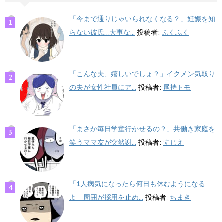
「今まで通りじゃいられなくなる？」妊娠を知
らない彼氏…大事な...
投稿者:
ふくふく
「こんな夫、嬉しいでしょ？」イクメン気取り
の夫が女性社員にア...
投稿者:
尾持トモ
「まさか毎日学童行かせるの？」共働き家庭を
笑うママ友が突然謝...
投稿者:
すじえ
「1人病気になったら何日も休むようになる
よ」周囲が採用を止め...
投稿者:
ちまき