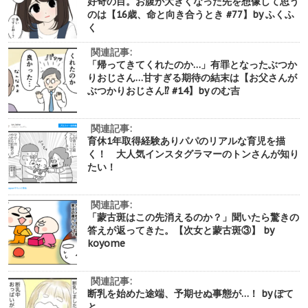
好奇の目。お腹が大きくなった先を想像して思う
のは【16歳、命と向き合うとき #77】by ふくふ
く
関連記事:
「帰ってきてくれたのか…」有罪となったぶつか
りおじさん…甘すぎる期待の結末は【お父さんが
ぶつかりおじさん⁉︎ #14】by のむ吉
関連記事:
育休1年取得経験ありパパのリアルな育児を描
く！ 大人気インスタグラマーのトンさんが知り
たい！
関連記事:
「蒙古斑はこの先消えるのか？」聞いたら驚きの
答えが返ってきた。【次女と蒙古斑③】 by
koyome
関連記事:
断乳を始めた途端、予期せぬ事態が…！ by ぽて
と