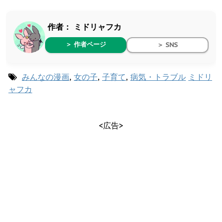
作者：
ミドリャフカ
＞ 作者ページ
＞ SNS
みんなの漫画
,
女の子
,
子育て
,
病気・トラブル
ミドリ
ャフカ
<広告>