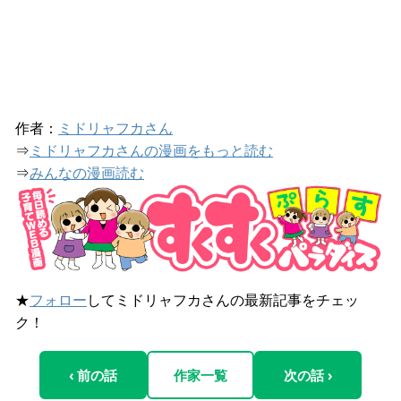
作者：
ミドリャフカさん
⇒
ミドリャフカさんの漫画をもっと読む
⇒
みんなの漫画読む
★
フォロー
してミドリャフカさんの最新記事をチェッ
ク！
‹ 前の話
作家一覧
次の話 ›