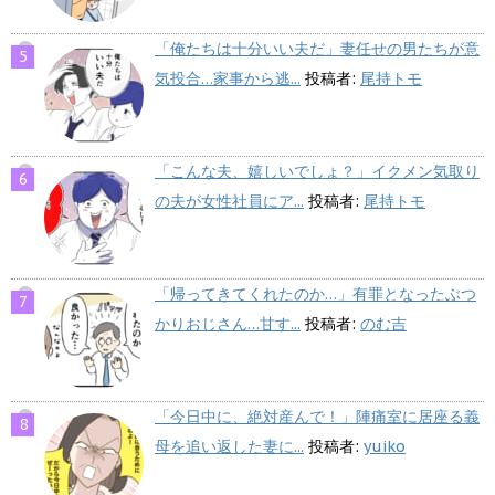
「俺たちは十分いい夫だ」妻任せの男たちが意
気投合…家事から逃...
投稿者:
尾持トモ
「こんな夫、嬉しいでしょ？」イクメン気取り
の夫が女性社員にア...
投稿者:
尾持トモ
「帰ってきてくれたのか…」有罪となったぶつ
かりおじさん…甘す...
投稿者:
のむ吉
「今日中に、絶対産んで！」陣痛室に居座る義
母を追い返した妻に...
投稿者:
yuiko