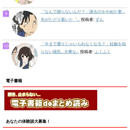
「なんで謝らないんだ？」謝るのをやめた妻…
夫がたどり着いた『...
投稿者:
ずん
「今まで通りじゃいられなくなる？」妊娠を知
らない彼氏…大事な...
投稿者:
ふくふく
電子書籍
あなたの体験談大募集！