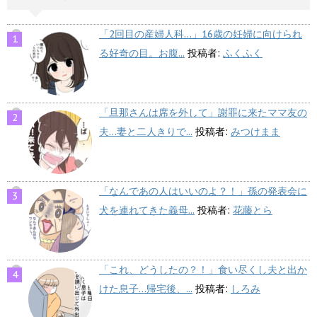
「2回目の産婦人科…」16歳の妊婦に向けられ
る好奇の目。お腹...
投稿者:
ふくふく
「旦那さんは席を外して」謝罪に来たママ友の
夫…妻と二人きりで...
投稿者:
みつけまま
「なんであの人はいいのよ？！」孫の発表会に
犬を連れてきた義母...
投稿者:
花藤とら
「これ、どうしたの？！」食い尽くし夫と出か
けた息子…帰宅後、...
投稿者:
しろみ