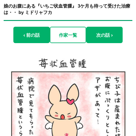
娘のお腹にある『いちご状血管腫』 3ケ月も待って受けた治療
は・・ by ミドリャフカ
‹ 前の話
作家一覧
次の話 ›