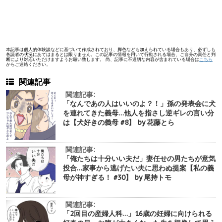
本記事は個人的体験談などに基づいて作成されており、脚色なども加えられている場合もあり、必ずしも
各読者の状況にあてはまるとは限りません。この記事の情報を用いて行動される場合、ご自身の責任と判
断により対応いただけますようお願い致します。 尚、記事に不適切な内容が含まれている場合は
こちら
からご連絡ください。
関連記事
関連記事:
「なんであの人はいいのよ？！」孫の発表会に犬
を連れてきた義母…他人を指さし逆ギレの言い分
は【犬好きの義母 #8】 by 花藤とら
関連記事:
「俺たちは十分いい夫だ」妻任せの男たちが意気
投合…家事から逃げたい夫に思わぬ提案【私の義
母が神すぎる！ #30】 by 尾持トモ
関連記事:
「2回目の産婦人科…」16歳の妊婦に向けられる