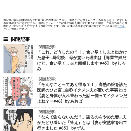
本記事は個人的体験談などに基づいて作成されており、脚色なども加えられている場合もあり、必ずしも
各読者の状況にあてはまるとは限りません。この記事の情報を用いて行動される場合、ご自身の責任と判
断により対応いただけますようお願い致します。 尚、記事に不適切な内容が含まれている場合は
こちら
からご連絡ください。
関連記事
関連記事:
「これ、どうしたの？！」食い尽くし夫と出かけ
た息子…帰宅後、母が驚いた理由は【専業主婦だ
けど、食い尽くし夫と離婚します #45】 by しろ
み
関連記事:
「そんなことってあり得る？！」高熱の娘を診た
医師のひと言…自称イクメン夫が驚いた事実とは
【妻と身体が入れ替わった話ー俺ってイクメンだ
よね？ー#46】by あおば
関連記事:
「なんで謝らないんだ？」謝るのをやめた妻…夫
がたどり着いた『答え』とは【妻が突然家を出て
行きました #65】 by ずん