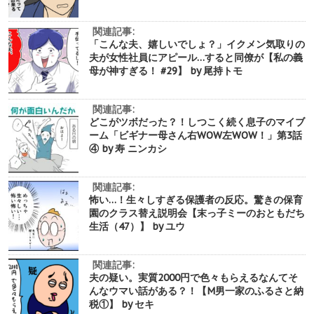
関連記事:
「こんな夫、嬉しいでしょ？」イクメン気取りの
夫が女性社員にアピール…すると同僚が【私の義
母が神すぎる！ #29】 by 尾持トモ
関連記事:
どこがツボだった？！しつこく続く息子のマイブ
ーム「ビギナー母さん右WOW左WOW！」第3話
④ by 寿 ニンカシ
関連記事:
怖い…！生々しすぎる保護者の反応。驚きの保育
園のクラス替え説明会【末っ子ミーのおともだち
生活（47）】 by ユウ
関連記事:
夫の疑い。実質2000円で色々もらえるなんてそ
んなウマい話がある？！【M男一家のふるさと納
税①】 by セキ