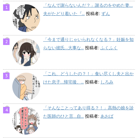
「なんで謝らないんだ？」謝るのをやめた妻…
夫がたどり着いた『...
投稿者:
ずん
「今まで通りじゃいられなくなる？」妊娠を知
らない彼氏…大事な...
投稿者:
ふくふく
「これ、どうしたの？！」食い尽くし夫と出か
けた息子…帰宅後、...
投稿者:
しろみ
「そんなことってあり得る？！」高熱の娘を診
た医師のひと言…自...
投稿者:
あおば