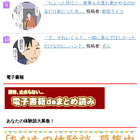
「ちょっと待て！」家事も介護も妻がやるのが
当たり前だった夫…...
投稿者:
新垣ライコ
「で、それいくら？」一緒に喜んでほしかった
だけなのに…ハンド...
投稿者:
ずん
電子書籍
あなたの体験談大募集！