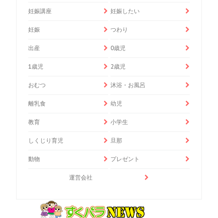
妊娠講座
妊娠したい
妊娠
つわり
出産
0歳児
1歳児
2歳児
おむつ
沐浴・お風呂
離乳食
幼児
教育
小学生
しくじり育児
旦那
動物
プレゼント
運営会社