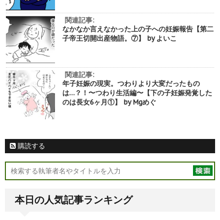
関連記事:
なかなか言えなかった上の子への妊娠報告【第二
子帝王切開出産物語。⑦】 by よいこ
関連記事:
年子妊娠の現実。つわりより大変だったもの
は…？！〜つわり生活編〜【下の子妊娠発覚した
のは長女6ヶ月①】 by Mgめぐ
購読する
本日の人気記事ランキング