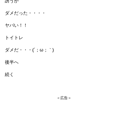
誘うが
ダメだった・・・・
ヤバい！！
トイトレ
ダメだ・・・(´；ω；｀)
後半へ
続く
＜広告＞