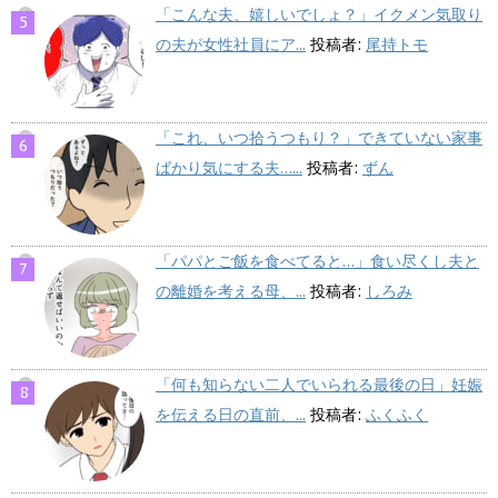
「こんな夫、嬉しいでしょ？」イクメン気取り
の夫が女性社員にア...
投稿者:
尾持トモ
「これ、いつ拾うつもり？」できていない家事
ばかり気にする夫…...
投稿者:
ずん
「パパとご飯を食べてると…」食い尽くし夫と
の離婚を考える母、...
投稿者:
しろみ
「何も知らない二人でいられる最後の日」妊娠
を伝える日の直前、...
投稿者:
ふくふく