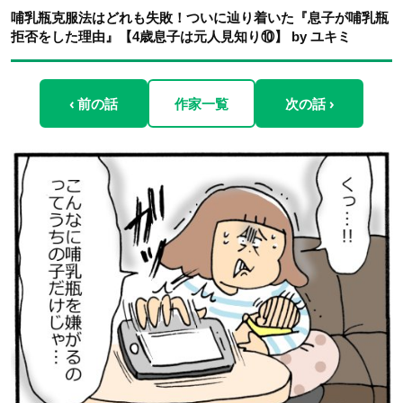
哺乳瓶克服法はどれも失敗！ついに辿り着いた『息子が哺乳瓶
拒否をした理由』【4歳息子は元人見知り⑩】 by ユキミ
‹ 前の話
作家一覧
次の話 ›