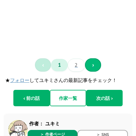
‹
1
2
›
★
フォロー
してユキミさんの最新記事をチェック！
‹ 前の話
作家一覧
次の話 ›
作者：
ユキミ
＞ 作者ページ
＞ SNS