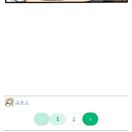
ユキミ
‹
1
2
›