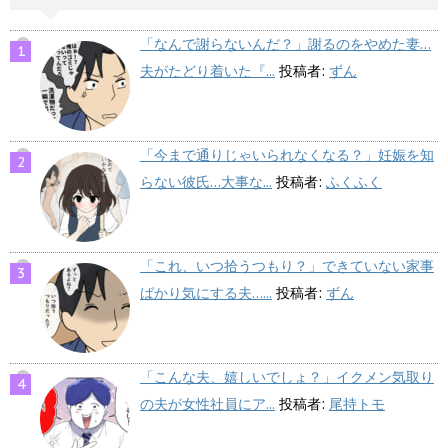
「なんで謝らないんだ？」謝るのをやめた妻…
夫がたどり着いた『...
投稿者:
ずん
「今まで通りじゃいられなくなる？」妊娠を知
らない彼氏…大事な...
投稿者:
ふくふく
「これ、いつ拾うつもり？」できていない家事
ばかり気にする夫…...
投稿者:
ずん
「こんな夫、嬉しいでしょ？」イクメン気取り
の夫が女性社員にア...
投稿者:
尾持トモ