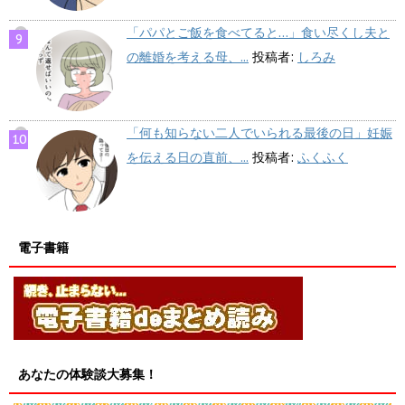
「パパとご飯を食べてると…」食い尽くし夫と
の離婚を考える母、...
投稿者:
しろみ
「何も知らない二人でいられる最後の日」妊娠
を伝える日の直前、...
投稿者:
ふくふく
電子書籍
あなたの体験談大募集！