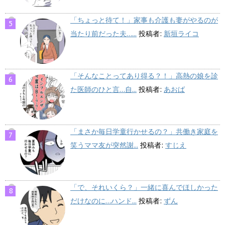
「ちょっと待て！」家事も介護も妻がやるのが
当たり前だった夫…...
投稿者:
新垣ライコ
「そんなことってあり得る？！」高熱の娘を診
た医師のひと言…自...
投稿者:
あおば
「まさか毎日学童行かせるの？」共働き家庭を
笑うママ友が突然謝...
投稿者:
すじえ
「で、それいくら？」一緒に喜んでほしかった
だけなのに…ハンド...
投稿者:
ずん