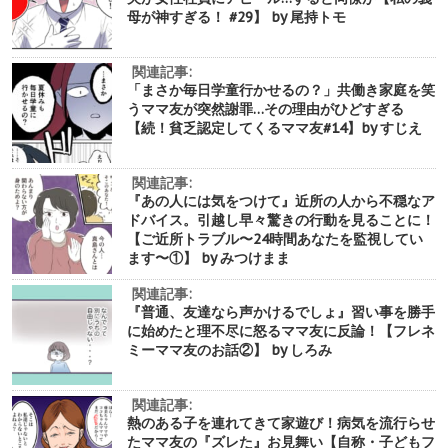
母が神すぎる！ #29】 by 尾持トモ
関連記事:
「まさか毎日学童行かせるの？」共働き家庭を笑
うママ友が突然謝罪…その理由がひどすぎる
【続！貧乏認定してくるママ友#14】by すじえ
関連記事:
『あの人には気をつけて』近所の人から不穏なア
ドバイス。引越し早々驚きの行動を見ることに！
【ご近所トラブル〜24時間あなたを監視してい
ます〜①】 by みつけまま
関連記事:
『普通、友達なら声かけるでしょ』習い事を勝手
に始めたと理不尽に怒るママ友に反論！【フレネ
ミーママ友のお話②】 by しろみ
関連記事:
熱のある子を連れてきて家遊び！病気を流行らせ
たママ友の『ズレた』お見舞い【自称・子どもフ