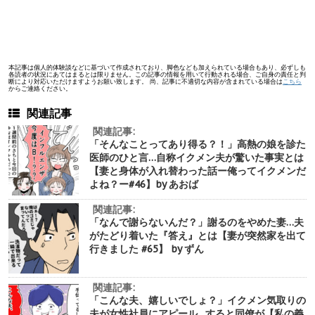
本記事は個人的体験談などに基づいて作成されており、脚色なども加えられている場合もあり、必ずしも
各読者の状況にあてはまるとは限りません。この記事の情報を用いて行動される場合、ご自身の責任と判
断により対応いただけますようお願い致します。 尚、記事に不適切な内容が含まれている場合は
こちら
からご連絡ください。
関連記事
関連記事:
「そんなことってあり得る？！」高熱の娘を診た
医師のひと言…自称イクメン夫が驚いた事実とは
【妻と身体が入れ替わった話ー俺ってイクメンだ
よね？ー#46】by あおば
関連記事:
「なんで謝らないんだ？」謝るのをやめた妻…夫
がたどり着いた『答え』とは【妻が突然家を出て
行きました #65】 by ずん
関連記事:
「こんな夫、嬉しいでしょ？」イクメン気取りの
夫が女性社員にアピール…すると同僚が【私の義